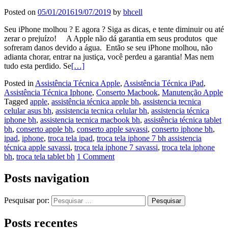
Posted on
05/01/2016
19/07/2019
by
bhcell
Seu iPhone molhou ? E agora ? Siga as dicas, e tente diminuir ou até
zerar o prejuízo! A Apple não dá garantia em seus produtos que
sofreram danos devido a água. Então se seu iPhone molhou, não
adianta chorar, entrar na justiça, você perdeu a garantia! Mas nem
tudo esta perdido. Se
[…]
Posted in
Assistência Técnica Apple
,
Assistência Técnica iPad
,
Assistência Técnica Iphone
,
Conserto Macbook
,
Manutenção Apple
Tagged
apple
,
assistência técnica apple bh
,
assistencia tecnica
celular asus bh
,
assistencia tecnica celular bh
,
assistencia técnica
iphone bh
,
assistencia tecnica macbook bh
,
assistência técnica tablet
bh
,
conserto apple bh
,
conserto apple savassi
,
conserto iphone bh
,
ipad
,
iphone
,
troca tela ipad
,
troca tela iphone 7 bh assistencia
técnica apple savassi
,
troca tela iphone 7 savassi
,
troca tela iphone
bh
,
troca tela tablet bh
1 Comment
Posts navigation
Pesquisar por:
Posts recentes