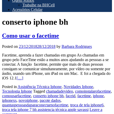
Quem Somos
Trabalhe na BHCell
Acessórios Celular
conserto iphone bh
Como usar o facetime
Posted on
23/12/2018
28/12/2018
by
Barbara Rodrigues
Facetime, aprenda a fazer chamadas em grupo As chamadas em
grupo pelo FaceTime estão a muitos anos ajudando as pessoas a se
conectar. A função facetime, permite que mais de duas pessoas
consigam se comunicar simultaneamente, por vídeo ou somente por
áudio, usando um iPhone, um iPad ou um Mac. E foi a chegada do
iOS 12.1
[…]
Posted in
Assistência Técnica Iphone
,
Novidades Iphone
,
Tecnologia Iphone
Tagged
chamadadevideo
,
comoinstalarofacetime
,
comousarfacetime
,
conserto iphone bh
,
faceid
,
facetime
,
iphone
,
iphonexs
,
novoiphone
,
pacote dados
,
quantaspessoasdaparaconectarnofacetime
,
troca de tela iphone6
,
troca tela iphone 7 bh assistencia técnica apple savassi
Leave a