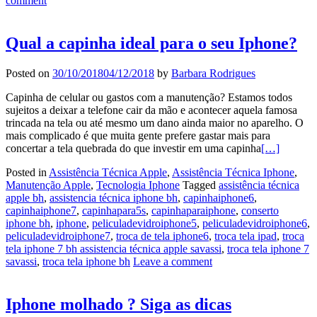
comment
Qual a capinha ideal para o seu Iphone?
Posted on
30/10/2018
04/12/2018
by
Barbara Rodrigues
Capinha de celular ou gastos com a manutenção? Estamos todos
sujeitos a deixar a telefone cair da mão e acontecer aquela famosa
trincada na tela ou até mesmo um dano ainda maior no aparelho. O
mais complicado é que muita gente prefere gastar mais para
concertar a tela quebrada do que investir em uma capinha
[…]
Posted in
Assistência Técnica Apple
,
Assistência Técnica Iphone
,
Manutenção Apple
,
Tecnologia Iphone
Tagged
assistência técnica
apple bh
,
assistencia técnica iphone bh
,
capinhaiphone6
,
capinhaiphone7
,
capinhapara5s
,
capinhaparaiphone
,
conserto
iphone bh
,
iphone
,
peliculadevidroiphone5
,
peliculadevidroiphone6
,
peliculadevidroiphone7
,
troca de tela iphone6
,
troca tela ipad
,
troca
tela iphone 7 bh assistencia técnica apple savassi
,
troca tela iphone 7
savassi
,
troca tela iphone bh
Leave a comment
Iphone molhado ? Siga as dicas