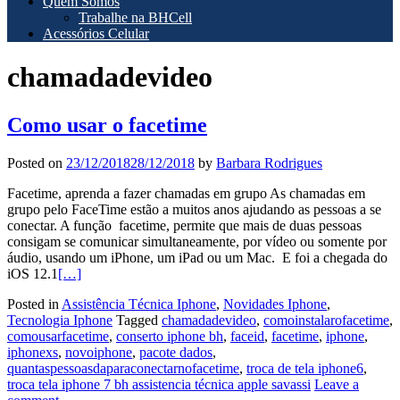
Quem Somos
Trabalhe na BHCell
Acessórios Celular
chamadadevideo
Como usar o facetime
Posted on
23/12/2018
28/12/2018
by
Barbara Rodrigues
Facetime, aprenda a fazer chamadas em grupo As chamadas em
grupo pelo FaceTime estão a muitos anos ajudando as pessoas a se
conectar. A função facetime, permite que mais de duas pessoas
consigam se comunicar simultaneamente, por vídeo ou somente por
áudio, usando um iPhone, um iPad ou um Mac. E foi a chegada do
iOS 12.1
[…]
Posted in
Assistência Técnica Iphone
,
Novidades Iphone
,
Tecnologia Iphone
Tagged
chamadadevideo
,
comoinstalarofacetime
,
comousarfacetime
,
conserto iphone bh
,
faceid
,
facetime
,
iphone
,
iphonexs
,
novoiphone
,
pacote dados
,
quantaspessoasdaparaconectarnofacetime
,
troca de tela iphone6
,
troca tela iphone 7 bh assistencia técnica apple savassi
Leave a