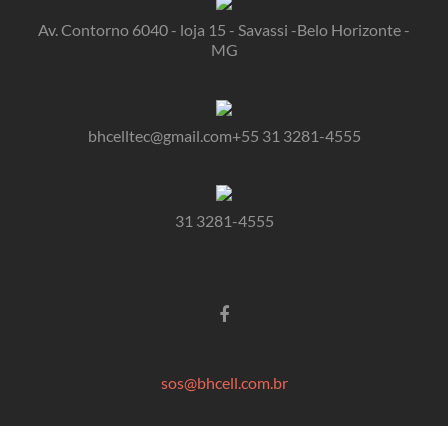
Av. Contorno 6040 - loja 15 - Savassi -Belo Horizonte -
MG
bhcelltec@gmail.com+55 31 3281-4555
31 3281-4555
sos@bhcell.com.br