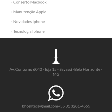
Conserto Macbook
Manutenção Apple
Novidades Iphone
Tecnologia Iphone
Av. Contorno 6040 - loja 15 - Savassi -Belo Horizonte -
MG
bhcelltec@gmail.com+55 31 3281-4555