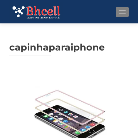
TOGGL
capinhaparaiphone