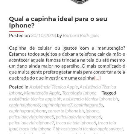
Qual a capinha ideal para o seu
Iphone?
Posted on
30/10/2018
by
Barbara Rodrigues
Capinha de celular ou gastos com a manutenção?
Estamos todos sujeitos a deixar a telefone cair da mão e
acontecer aquela famosa trincada na tela ou até mesmo
um dano ainda maior no aparelho. O mais complicado é
que muita gente prefere gastar mais para concertar a tela
quebrada do que investir em uma capinha
[…]
Posted in
Assistência Técnica Apple
,
Assistência Técnica
Iphone
,
Manutenção Apple
,
Tecnologia Iphone
Tagged
assistência técnica apple bh
,
assistencia técnica iphone bh
,
capinhaiphone6
,
capinhaiphone7
,
capinhapara5s
,
capinhaparaiphone
,
conserto iphone bh
,
iphone
,
peliculadevidroiphone5
,
peliculadevidroiphone6
,
peliculadevidroiphone7
,
troca de tela iphone6
,
troca tela
ipad
,
troca tela iphone 7 bh assistencia técnica apple savassi
,