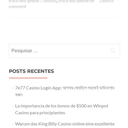
troca tela iphone 7 savassi
,
troca tela iphone bh
Leave a
comment
Posts
navigation
Pesquisar
por:
POSTS RECENTES
7e77 Casino Login App: আপনার মোবাইলে সহজেই ডাউনলোড
করুন
La importancia de los bonos de $500 en Winpot
Casino para principiantes
Warum das King Billy Casino online eine exzellente