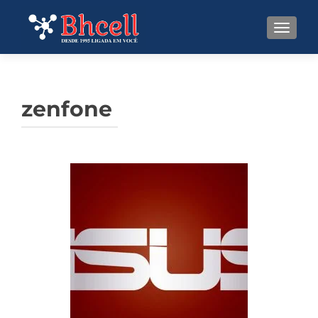
TOGGL
zenfone