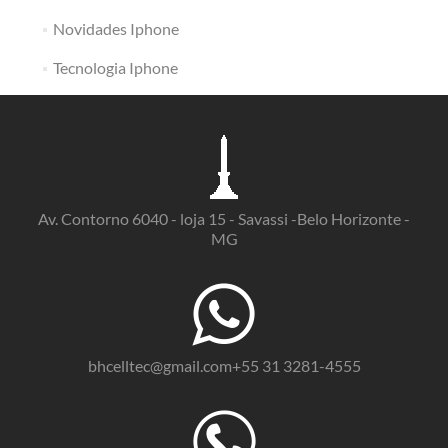
Novidades Iphone
Tecnologia Iphone
Av. Contorno 6040 - loja 15 - Savassi -Belo Horizonte -
MG
bhcelltec@gmail.com+55 31 3281-4555