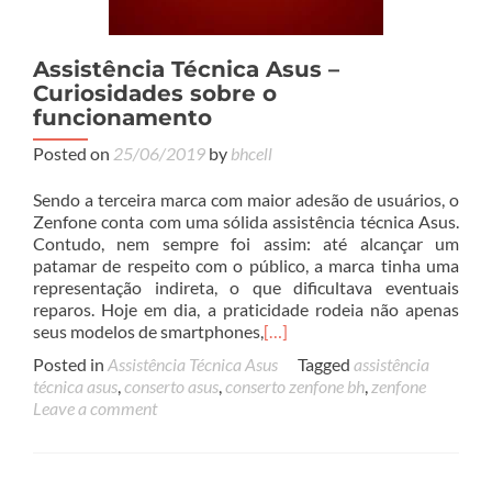
Assistência Técnica Asus –
Curiosidades sobre o
funcionamento
Posted on
25/06/2019
by
bhcell
Sendo a terceira marca com maior adesão de usuários, o
Zenfone conta com uma sólida assistência técnica Asus.
Contudo, nem sempre foi assim: até alcançar um
patamar de respeito com o público, a marca tinha uma
representação indireta, o que dificultava eventuais
reparos. Hoje em dia, a praticidade rodeia não apenas
seus modelos de smartphones,
[…]
Posted in
Assistência Técnica Asus
Tagged
assistência
técnica asus
,
conserto asus
,
conserto zenfone bh
,
zenfone
Leave a comment