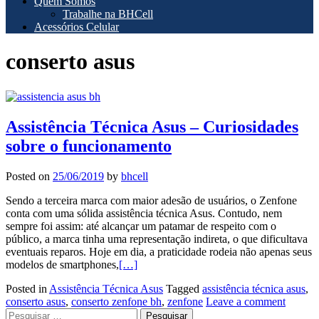
Quem Somos
Trabalhe na BHCell
Acessórios Celular
conserto asus
Assistência Técnica Asus – Curiosidades
sobre o funcionamento
Posted on
25/06/2019
by
bhcell
Sendo a terceira marca com maior adesão de usuários, o Zenfone
conta com uma sólida assistência técnica Asus. Contudo, nem
sempre foi assim: até alcançar um patamar de respeito com o
público, a marca tinha uma representação indireta, o que dificultava
eventuais reparos. Hoje em dia, a praticidade rodeia não apenas seus
modelos de smartphones,
[…]
Posted in
Assistência Técnica Asus
Tagged
assistência técnica asus
,
conserto asus
,
conserto zenfone bh
,
zenfone
Leave a comment
Posts
Pesquisar