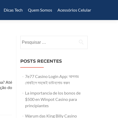
Dicas Tech
Quem Somos
Acessórios Celular
Pesquisar
por:
POSTS RECENTES
7e77 Casino Login App: আপনার
ua? Até
মোবাইলে সহজেই ডাউনলোড করুন
oção do
La importancia de los bonos de
$500 en Winpot Casino para
principiantes
Warum das King Billy Casino