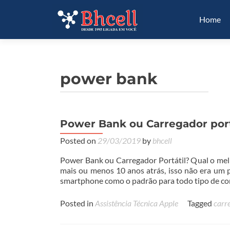
Home
power bank
Power Bank ou Carregador port
Posted on
29/03/2019
by
bhcell
Power Bank ou Carregador Portátil? Qual o me
mais ou menos 10 anos atrás, isso não era um 
smartphone como o padrão para todo tipo de cont
Posted in
Assistência Técnica Apple
Tagged
carr