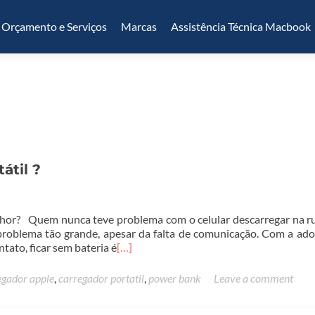
Orçamento e Serviços
Marcas
Assistência Técnica Macbook
átil ?
lhor? Quem nunca teve problema com o celular descarregar na r
problema tão grande, apesar da falta de comunicação. Com a ad
ato, ficar sem bateria é
[…]
egador apple
,
carregador portatil
,
power bank
Leave a comment