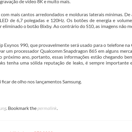
gravação de vídeo 8K e muito mais.
 com mais cantos arredondados e molduras laterais mínimas. De
OLED de 6,7 polegadas e 120Hz. Os botões de energia e volum
er eliminado o botão Bixby. Ao contrário do S10, as imagens não 
ip Exynos 990, que provavelmente será usado para o telefone na 
evar um processador Qualcomm Snapdragon 865 em alguns merca
do próximo ano, portanto, essas informações estão chegando be
s tenha uma sólida reputação de leaks, é sempre importante 
 ficar de olho nos lançamentos Samsung.
sung
. Bookmark the
permalink
.