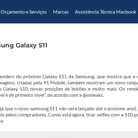
Orçamento e Serviços
Marcas
Assistência Técnica Macbook
ung Galaxy S11
renders do próximo Galaxy S11 da Samsung, que mostra que a
s imagens, criadas pela 91 Mobile, também mostram um novo conj
 o Galaxy S10, novas posições de botões e muito mais. Os rend
l e de primeiro nível”, de acordo com a @onleaks.
”, já que o novo samsung S11 não será lançado até o próximo ano),
 pelos compradores. Como está agora, tirar selfies com a S10 p
a.