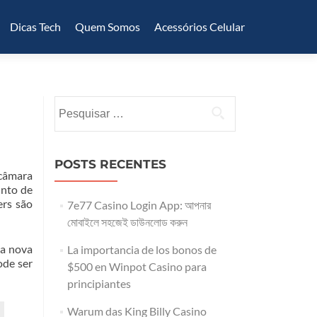
Dicas Tech
Quem Somos
Acessórios Celular
Pesquisar
por:
POSTS RECENTES
 câmara
unto de
ers são
7e77 Casino Login App: আপনার
মোবাইলে সহজেই ডাউনলোড করুন
 a nova
La importancia de los bonos de
ode ser
$500 en Winpot Casino para
principiantes
Warum das King Billy Casino