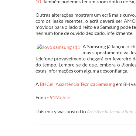
10
. Também podemos ter um zoom óptico de 5x, 
Outras alterações mostram um ecrã mais curvo,
com os leaks recentes, o ecrã deverá ser AM
movidos para o lado direito e a Samsung pode t
nenhum fone de ouvido dedicado, infelizmente.
A Samsung já lançou o ch
mas supostamente vai l
telefone provavelmente chegará em fevereiro 
do tempo. Lembre-se de que, embora o @onleak
estas informações com alguma desconfiança.
A
BHCell Assistência Técnica Samsung
em BH vai
Fonte:
91Mobile
This entry was posted in
Assistência Técnica Sam