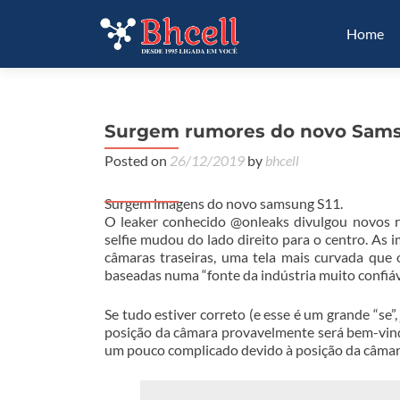
Home
Surgem rumores do novo Sams
Posted on
26/12/2019
by
bhcell
Surgem imagens do novo samsung S11.
O leaker conhecido @onleaks divulgou novos 
selfie mudou do lado direito para o centro. A
câmaras traseiras, uma tela mais curvada que
baseadas numa “fonte da indústria muito confiáve
Se tudo estiver correto (e esse é um grande “se
posição da câmara provavelmente será bem-vinda
um pouco complicado devido à posição da câmar