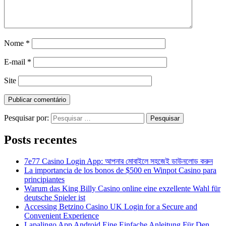
Nome
*
E-mail
*
Site
Pesquisar por:
Posts recentes
7e77 Casino Login App: আপনার মোবাইলে সহজেই ডাউনলোড করুন
La importancia de los bonos de $500 en Winpot Casino para
principiantes
Warum das King Billy Casino online eine exzellente Wahl für
deutsche Spieler ist
Accessing Betzino Casino UK Login for a Secure and
Convenient Experience
Lapalingo App Android Eine Einfache Anleitung Für Den