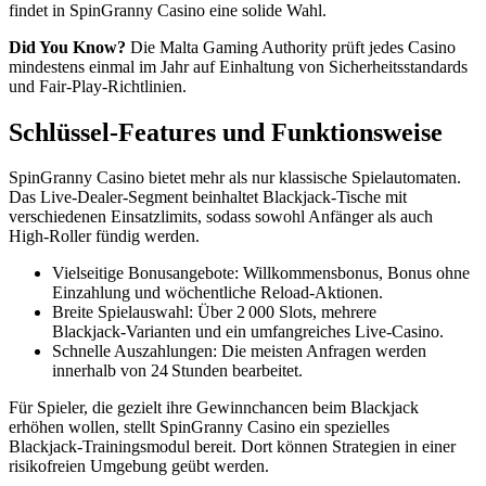
findet in SpinGranny Casino eine solide Wahl.
Did You Know?
Die Malta Gaming Authority prüft jedes Casino
mindestens einmal im Jahr auf Einhaltung von Sicherheitsstandards
und Fair‑Play‑Richtlinien.
Schlüssel‑Features und Funktionsweise
SpinGranny Casino bietet mehr als nur klassische Spielautomaten.
Das Live‑Dealer‑Segment beinhaltet Blackjack‑Tische mit
verschiedenen Einsatzlimits, sodass sowohl Anfänger als auch
High‑Roller fündig werden.
Vielseitige Bonusangebote: Willkommensbonus, Bonus ohne
Einzahlung und wöchentliche Reload‑Aktionen.
Breite Spielauswahl: Über 2 000 Slots, mehrere
Blackjack‑Varianten und ein umfangreiches Live‑Casino.
Schnelle Auszahlungen: Die meisten Anfragen werden
innerhalb von 24 Stunden bearbeitet.
Für Spieler, die gezielt ihre Gewinnchancen beim Blackjack
erhöhen wollen, stellt SpinGranny Casino ein spezielles
Blackjack‑Trainingsmodul bereit. Dort können Strategien in einer
risikofreien Umgebung geübt werden.