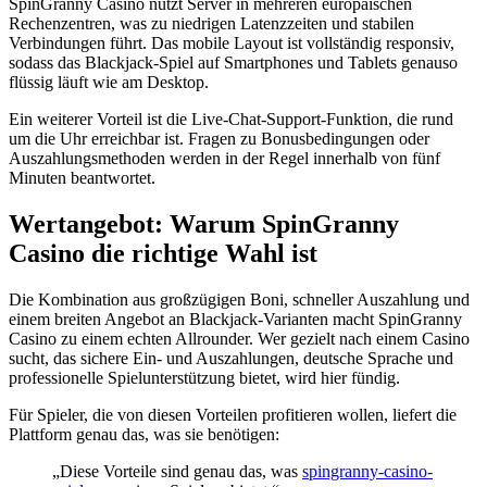
SpinGranny Casino nutzt Server in mehreren europäischen
Rechenzentren, was zu niedrigen Latenzzeiten und stabilen
Verbindungen führt. Das mobile Layout ist vollständig responsiv,
sodass das Blackjack‑Spiel auf Smartphones und Tablets genauso
flüssig läuft wie am Desktop.
Ein weiterer Vorteil ist die Live‑Chat‑Support‑Funktion, die rund
um die Uhr erreichbar ist. Fragen zu Bonusbedingungen oder
Auszahlungsmethoden werden in der Regel innerhalb von fünf
Minuten beantwortet.
Wertangebot: Warum SpinGranny
Casino die richtige Wahl ist
Die Kombination aus großzügigen Boni, schneller Auszahlung und
einem breiten Angebot an Blackjack‑Varianten macht SpinGranny
Casino zu einem echten Allrounder. Wer gezielt nach einem Casino
sucht, das sichere Ein- und Auszahlungen, deutsche Sprache und
professionelle Spielunterstützung bietet, wird hier fündig.
Für Spieler, die von diesen Vorteilen profitieren wollen, liefert die
Plattform genau das, was sie benötigen:
„Diese Vorteile sind genau das, was
spingranny-casino-