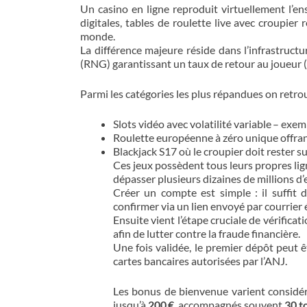
Un casino en ligne reproduit virtuellement l’e
digitales, tables de roulette live avec croupie
monde.
La différence majeure réside dans l’infrastructur
(RNG) garantissant un taux de retour au joueur
Parmi les catégories les plus répandues on retrou
Slots vidéo avec volatilité variable – exem
Roulette européenne à zéro unique offran
Blackjack S17 où le croupier doit rester su
Ces jeux possèdent tous leurs propres lig
dépasser plusieurs dizaines de millions d’
Créer un compte est simple : il suffit d
confirmer via un lien envoyé par courrier 
Ensuite vient l’étape cruciale de vérificat
afin de lutter contre la fraude financière.
Une fois validée, le premier dépôt peut 
cartes bancaires autorisées par l’ANJ.
Les bonus de bienvenue varient considér
jusqu’à
200 €
, accompagnés souvent
30 t