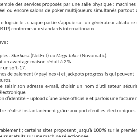
nsemble des services proposés par une salle physique : machines
r réel ou encore salons de poker multijoueurs simultanés partout 
e logicielle : chaque partie s’appuie sur un générateur aléatoire c
 (RTP) conforme aux standards internationaux.
ve :
ples :
Starburst
(NetEnt) ou
Mega Joker
(Novomatic).
t un avantage maison réduit à 2 %.
r un soft‑17.
nes de paiement (« paylines ») et jackpots progressifs qui peuvent
euros.
e saisir son adresse e‑mail, choisir un nom d’utilisateur sécuri
électronique.
ion d’identité – upload d’une pièce officielle et parfois une facture
être réalisé instantanément grâce aux portefeuilles électroniques
ablement ; certains sites proposent jusqu’à
100 %
sur le premie
ours gratuits
sur une machine sélectionnée.