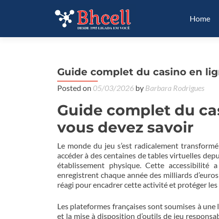
Home
Guide complet du casino en lig
Posted on
05/03/2026
by
Barbara Rodrigues
Guide complet du cas
vous devez savoir
Le monde du jeu s’est radicalement transformé 
accéder à des centaines de tables virtuelles de
établissement physique. Cette accessibilité 
enregistrent chaque année des milliards d’euros
réagi pour encadrer cette activité et protéger les
Les plateformes françaises sont soumises à une lé
et la mise à disposition d’outils de jeu responsabl