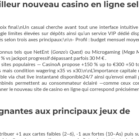
eilleur nouveau casino en ligne se
oix final.\nUn casual cherche avant tout une interface intuitive
gie limites élevées sur dépôts ainsi qu’un service VIP dédié dis
ssés selon trois axes principaux:\n\n- Profil : budget mensuel moy
connus tels que NetEnt (
Gonzo’s Quest
) ou Microgaming (
Mega M
 vs jackpot progressif dépassant parfois 30 M € .
 sites populaires — CasinoA propose +150 % up to €300 +50 t
ais condition wagering x35 vs x30.\n\nL’importance capitale 
ble via chat live instantané disponible24/7 ainsi qu’envoi email 
mbinés permettent au consommateur éclairé —comme ceux con
er le nouveau site de casino en ligne qui correspond précisémen
agnantes aux principaux jeux de
ibuer +1 aux cartes faibles (2–6), -1 aux fortes (10–As) puis su