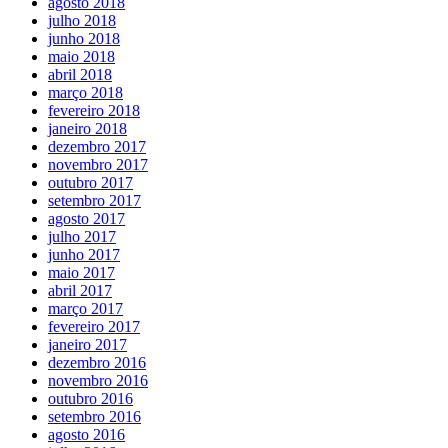
agosto 2018
julho 2018
junho 2018
maio 2018
abril 2018
março 2018
fevereiro 2018
janeiro 2018
dezembro 2017
novembro 2017
outubro 2017
setembro 2017
agosto 2017
julho 2017
junho 2017
maio 2017
abril 2017
março 2017
fevereiro 2017
janeiro 2017
dezembro 2016
novembro 2016
outubro 2016
setembro 2016
agosto 2016