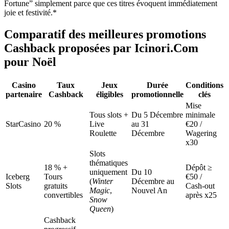
Fortune” simplement parce que ces titres évoquent immédiatement
joie et festivité.*
Comparatif des meilleures promotions
Cashback proposées par Icinori.Com
pour Noël
Casino
Taux
Jeux
Durée
Conditions
partenaire
Cashback
éligibles
promotionnelle
clés
Mise
Tous slots +
Du 5 Décembre
minimale
StarCasino
20 %
Live
au 31
€20 /
Roulette
Décembre
Wagering
x30
Slots
thématiques
18 % +
Dépôt ≥
uniquement
Du 10
Iceberg
Tours
€50 /
(
Winter
Décembre au
Slots
gratuits
Cash‑out
Magic
,
Nouvel An
convertibles
après x25
Snow
Queen
)
Cashback