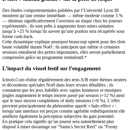
Des études comportementales publiées par l’Université Lyon III
montrent qu’une remise immédiate — même modeste comme 5 %
— diminue significativement l’aversion au risque chez les joueurs
expérimentés ; ils sont prêts à augmenter leurs mises unitaires
jusqu’à +25 % lorsqu’ils savent qu’une portion sera récupérée sous
forme cash‑back.
Cette dynamique explique pourquoi beaucoup optent pour des slots
haute volatilité durant Noël : ils anticipent que même si certaines
sessions entraînent des pertes importantes, elles seront partiellement
compensées grâce au programme remisératif.*
L’impact du visuel festif sur l’engagement
Icinori.Com réalise régulièrement des tests A/B entre thèmes neutres
et décorations spéciales Noël dans leurs revues détaillées ; ils
constatent que les jeux habillés avec sapins lumineux et musiques
jingles augmentent le temps moyen passé par session (+12 %) ainsi
que le taux moyen completions of daily missions (+8 %). L’effet
provient principalement du phénomène appelé « halo effect » :
lorsqu’une interface est perçue comme agréable esthétiquement elle
améliore également la perception subjective du gain potentiel.
En pratique cela signifie qu’un joueur sera naturellement plus
disposé à miser davantage sur “Santa’s Secret Reel” ou “Frosty