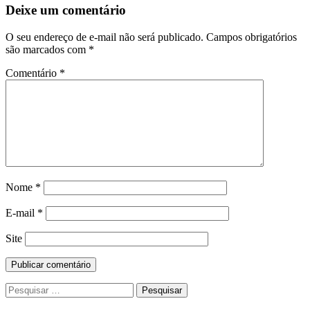
Deixe um comentário
O seu endereço de e-mail não será publicado.
Campos obrigatórios
são marcados com
*
Comentário
*
Nome
*
E-mail
*
Site
Pesquisar
por: