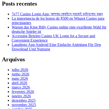
Posts recentes
7e77 Casino Login App: আপনার মোবাইলে সহজেই ডাউনলোড করুন
La importancia de los bonos de $500 en Winpot Casino para
principiantes
Warum das King Billy Casino online eine exzellente Wahl für
deutsche Spieler ist
Accessing Betzino Casino UK Login for a Secure and
Convenient Experience
Lapalingo App Android Eine Einfache Anleitung Für Den
Download Und Nutzung
Arquivos
julho 2026
junho 2026
maio 2026
abril 2026
março 2026
fevereiro 2026
janeiro 2026
dezembro 2025
novembro 2025