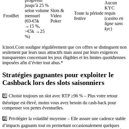
progressif
Aucun
jusqu’à 25 %
KYC
selon volume
Slots &
Toute la période
requis
FrostBet
mensuel
Video
festive
(
casino en
(€0‑€5k
Poker
ligne sans
→15 %,
kyc
)
>€5k →25
%)
Icinori.Com souligne régulièrement que ces offres se distinguent non
seulement par leurs taux attractifs mais aussi par leurs exigences
transparentes concernant les jeux éligibles et les limites quotidiennes
imposées afin d’éviter tout abus.*
Stratégies gagnantes pour exploiter le
Cashback lors des slots saisonniers
1️⃣ Choisir toujours un slot avec RTP ≥96 % – Plus votre retour
théorique est élevé, moins vous avez besoin du cash‑back pour
compenser vos pertes éventuelles.
2️⃣ Privilégier la volatilité moyenne – Elle assure une cadence stable
d’impacts gagnants tout en permettant occasionalement quelques