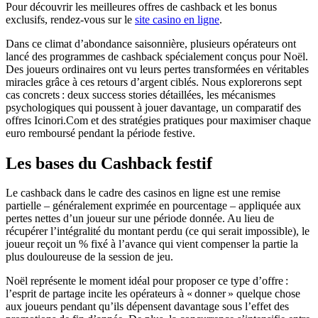
Pour découvrir les meilleures offres de cashback et les bonus
exclusifs, rendez‑vous sur le
site casino en ligne
.
Dans ce climat d’abondance saisonnière, plusieurs opérateurs ont
lancé des programmes de cashback spécialement conçus pour Noël.
Des joueurs ordinaires ont vu leurs pertes transformées en véritables
miracles grâce à ces retours d’argent ciblés. Nous explorerons sept
cas concrets : deux success stories détaillées, les mécanismes
psychologiques qui poussent à jouer davantage, un comparatif des
offres Icinori.Com et des stratégies pratiques pour maximiser chaque
euro remboursé pendant la période festive.
Les bases du Cashback festif
Le cashback dans le cadre des casinos en ligne est une remise
partielle – généralement exprimée en pourcentage – appliquée aux
pertes nettes d’un joueur sur une période donnée. Au lieu de
récupérer l’intégralité du montant perdu (ce qui serait impossible), le
joueur reçoit un % fixé à l’avance qui vient compenser la partie la
plus douloureuse de la session de jeu.
Noël représente le moment idéal pour proposer ce type d’offre :
l’esprit de partage incite les opérateurs à « donner » quelque chose
aux joueurs pendant qu’ils dépensent davantage sous l’effet des