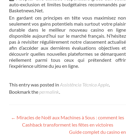
auto‑exclusion et limites budgétaires recommandés par
Basketnews.Net.
En gardant ces principes en tête vous maximisez non
seulement vos gains potentiels mais surtout votre plaisir
durable dans le meilleur nouveau casino en ligne
disponible aujourd’hui sur le marché français. N’hésitez
pas à revisiter régulièrement notre classement actualisé
afin d’accéder aux dernières évaluations objectives et
découvrir quelles nouvelles plateformes se démarquent
réellement parmi tous ceux qui prétendent offrir
l’expérience ultime du jeu en ligne.
This entry was posted in
Assistência Técnica Apple
.
Bookmark the
permalink
.
Post
←
Miracles de Noël aux Machines à Sous : comment les
Cashback transforment les fêtes en victoires
navigation
Guide complet du casino en