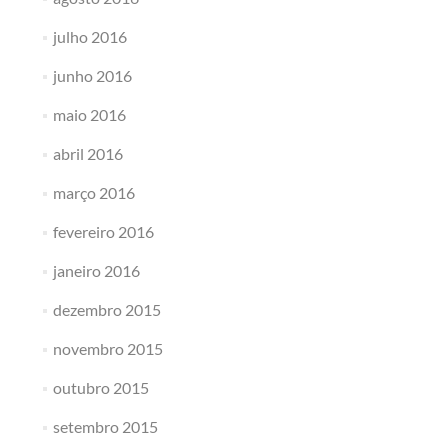
julho 2016
junho 2016
maio 2016
abril 2016
março 2016
fevereiro 2016
janeiro 2016
dezembro 2015
novembro 2015
outubro 2015
setembro 2015