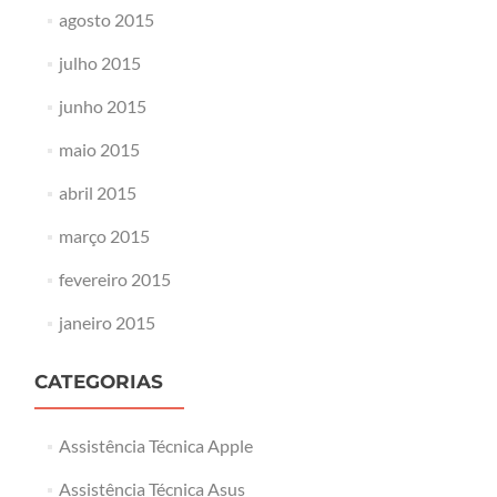
agosto 2015
julho 2015
junho 2015
maio 2015
abril 2015
março 2015
fevereiro 2015
janeiro 2015
CATEGORIAS
Assistência Técnica Apple
Assistência Técnica Asus