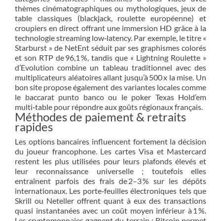
thèmes cinématographiques ou mythologiques, jeux de
table classiques (blackjack, roulette européenne) et
croupiers en direct offrant une immersion HD grâce à la
technologie streaming low‑latency. Par exemple, le titre «
Starburst » de NetEnt séduit par ses graphismes colorés
et son RTP de 96,1 %, tandis que « Lightning Roulette »
d’Evolution combine un tableau traditionnel avec des
multiplicateurs aléatoires allant jusqu’à 500 x la mise. Un
bon site propose également des variantes locales comme
le baccarat punto banco ou le poker Texas Hold’em
multi‑table pour répondre aux goûts régionaux français.
Méthodes de paiement & retraits
rapides
Les options bancaires influencent fortement la décision
du joueur francophone. Les cartes Visa et Mastercard
restent les plus utilisées pour leurs plafonds élevés et
leur reconnaissance universelle ; toutefois elles
entraînent parfois des frais de 2–3 % sur les dépôts
internationaux. Les porte‑feuilles électroniques tels que
Skrill ou Neteller offrent quant à eux des transactions
quasi instantanées avec un coût moyen inférieur à 1 %.
Les cryptomonnaies gagnent du terrain : Bitcoin permet