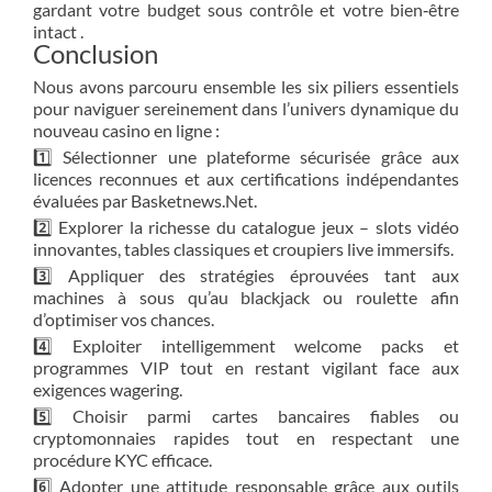
gardant votre budget sous contrôle et votre bien‑être
intact .
Conclusion
Nous avons parcouru ensemble les six piliers essentiels
pour naviguer sereinement dans l’univers dynamique du
nouveau casino en ligne :
1️⃣ Sélectionner une plateforme sécurisée grâce aux
licences reconnues et aux certifications indépendantes
évaluées par Basketnews.Net.
2️⃣ Explorer la richesse du catalogue jeux – slots vidéo
innovantes, tables classiques et croupiers live immersifs.
3️⃣ Appliquer des stratégies éprouvées tant aux
machines à sous qu’au blackjack ou roulette afin
d’optimiser vos chances.
4️⃣ Exploiter intelligemment welcome packs et
programmes VIP tout en restant vigilant face aux
exigences wagering.
5️⃣ Choisir parmi cartes bancaires fiables ou
cryptomonnaies rapides tout en respectant une
procédure KYC efficace.
6️⃣ Adopter une attitude responsable grâce aux outils