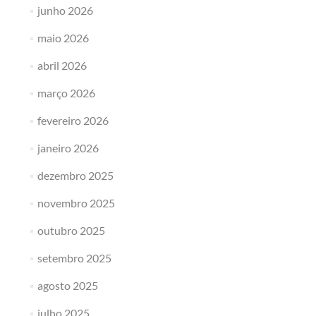
junho 2026
maio 2026
abril 2026
março 2026
fevereiro 2026
janeiro 2026
dezembro 2025
novembro 2025
outubro 2025
setembro 2025
agosto 2025
julho 2025