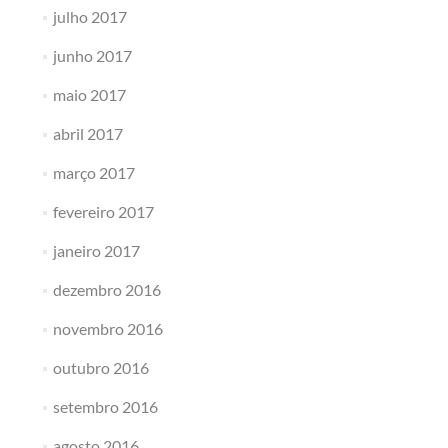
julho 2017
junho 2017
maio 2017
abril 2017
março 2017
fevereiro 2017
janeiro 2017
dezembro 2016
novembro 2016
outubro 2016
setembro 2016
agosto 2016