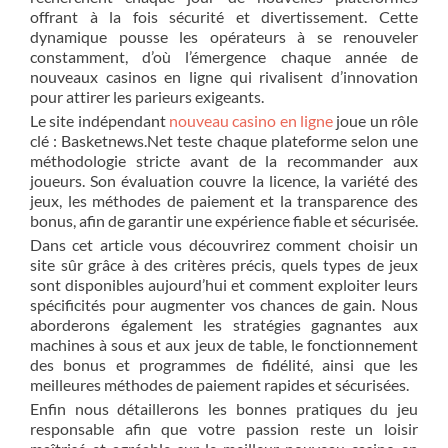
offrant à la fois sécurité et divertissement. Cette
dynamique pousse les opérateurs à se renouveler
constamment, d’où l’émergence chaque année de
nouveaux casinos en ligne qui rivalisent d’innovation
pour attirer les parieurs exigeants.
Le site indépendant
nouveau casino en ligne
joue un rôle
clé : Basketnews.Net teste chaque plateforme selon une
méthodologie stricte avant de la recommander aux
joueurs. Son évaluation couvre la licence, la variété des
jeux, les méthodes de paiement et la transparence des
bonus, afin de garantir une expérience fiable et sécurisée.
Dans cet article vous découvrirez comment choisir un
site sûr grâce à des critères précis, quels types de jeux
sont disponibles aujourd’hui et comment exploiter leurs
spécificités pour augmenter vos chances de gain. Nous
aborderons également les stratégies gagnantes aux
machines à sous et aux jeux de table, le fonctionnement
des bonus et programmes de fidélité, ainsi que les
meilleures méthodes de paiement rapides et sécurisées.
Enfin nous détaillerons les bonnes pratiques du jeu
responsable afin que votre passion reste un loisir