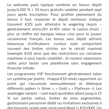
Le welcome pack typique combine un bonus dépôt
jusqu’à 200 % + 50 tours gratuits valables pendant sept
jours après inscription. Pour profiter pleinement du
bonus il faut respecter le dépôt minimum indiqué
(souvent €20) puis atteindre le wagering requis –
généralement entre 20× et 40× selon le casino choisi ;
plus ce chiffre est basique mieux c’est pour le joueur
occasionnel français. Les bonus sans dépôt attirent
beaucoup d’utilisateurs curieux mais comportent
souvent des limites strictes sur le retrait maximal
(exemple €50) ainsi que des restrictions sur certaines
machines à sous haute volatilité ; ils restent néanmoins
utiles pour tester une plateforme sans engagement
financier initiale.
Les programmes VIP fonctionnent généralement selon
un système par points : chaque €10 misés rapportent un
point qui s’accumule mensuellement et débloque
différents paliers (« Silver », « Gold », « Platinum »). Les
avantages varient – cash‑back quotidien allant jusqu’à 15
% sur pertes nettes, limites de mise augmentées,
gestionnaire personnel dédié ou invitations exclusives à
des tournois privés avec prize‑pool élevé (> €10 000). Un