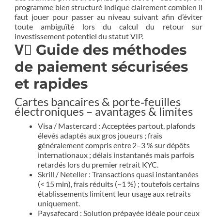
programme bien structuré indique clairement combien il
faut jouer pour passer au niveau suivant afin d’éviter
toute ambiguïté lors du calcul du retour sur
investissement potentiel du statut VIP.
V️⃣ Guide des méthodes
de paiement sécurisées
et rapides
Cartes bancaires & porte‑feuilles
électroniques – avantages & limites
Visa / Mastercard : Acceptées partout, plafonds
élevés adaptés aux gros joueurs ; frais
généralement compris entre 2–3 % sur dépôts
internationaux ; délais instantanés mais parfois
retardés lors du premier retrait KYC.
Skrill / Neteller : Transactions quasi instantanées
(< 15 min), frais réduits (~1 %) ; toutefois certains
établissements limitent leur usage aux retraits
uniquement.
Paysafecard : Solution prépayée idéale pour ceux