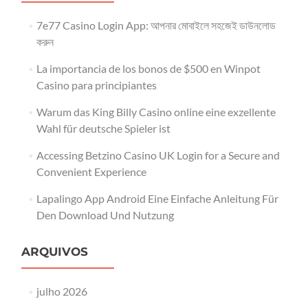
7e77 Casino Login App: আপনার মোবাইলে সহজেই ডাউনলোড
করুন
La importancia de los bonos de $500 en Winpot
Casino para principiantes
Warum das King Billy Casino online eine exzellente
Wahl für deutsche Spieler ist
Accessing Betzino Casino UK Login for a Secure and
Convenient Experience
Lapalingo App Android Eine Einfache Anleitung Für
Den Download Und Nutzung
ARQUIVOS
julho 2026