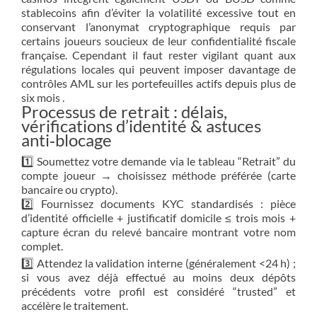
stablecoins afin d’éviter la volatilité excessive tout en
conservant l’anonymat cryptographique requis par
certains joueurs soucieux de leur confidentialité fiscale
française. Cependant il faut rester vigilant quant aux
régulations locales qui peuvent imposer davantage de
contrôles AML sur les portefeuilles actifs depuis plus de
six mois .
Processus de retrait : délais,
vérifications d’identité & astuces
anti‑blocage
1️⃣ Soumettez votre demande via le tableau “Retrait” du
compte joueur → choisissez méthode préférée (carte
bancaire ou crypto).
2️⃣ Fournissez documents KYC standardisés : pièce
d’identité officielle + justificatif domicile ≤ trois mois +
capture écran du relevé bancaire montrant votre nom
complet.
3️⃣ Attendez la validation interne (généralement <24 h) ;
si vous avez déjà effectué au moins deux dépôts
précédents votre profil est considéré “trusted” et
accélère le traitement.