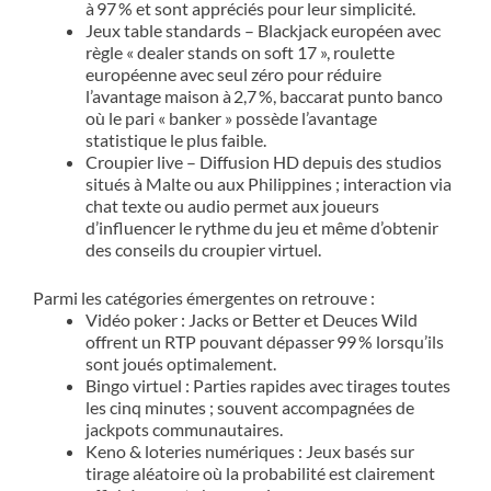
à 97 % et sont appréciés pour leur simplicité.
Jeux table standards – Blackjack européen avec
règle « dealer stands on soft 17 », roulette
européenne avec seul zéro pour réduire
l’avantage maison à 2,7 %, baccarat punto banco
où le pari « banker » possède l’avantage
statistique le plus faible.
Croupier live – Diffusion HD depuis des studios
situés à Malte ou aux Philippines ; interaction via
chat texte ou audio permet aux joueurs
d’influencer le rythme du jeu et même d’obtenir
des conseils du croupier virtuel.
Parmi les catégories émergentes on retrouve :
Vidéo poker : Jacks or Better et Deuces Wild
offrent un RTP pouvant dépasser 99 % lorsqu’ils
sont joués optimalement.
Bingo virtuel : Parties rapides avec tirages toutes
les cinq minutes ; souvent accompagnées de
jackpots communautaires.
Keno & loteries numériques : Jeux basés sur
tirage aléatoire où la probabilité est clairement