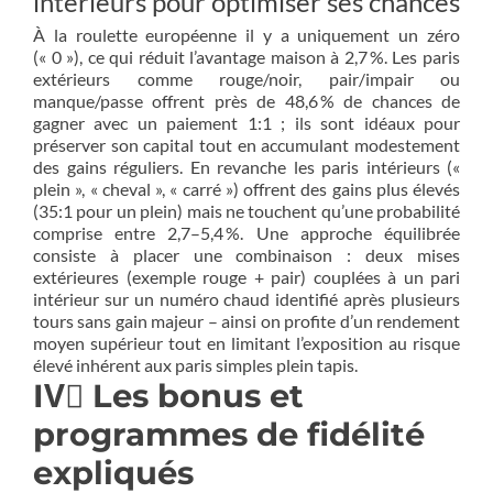
intérieurs pour optimiser ses chances
À la roulette européenne il y a uniquement un zéro
(« 0 »), ce qui réduit l’avantage maison à 2,7 %. Les paris
extérieurs comme rouge/noir, pair/impair ou
manque/passe offrent près de 48,6 % de chances de
gagner avec un paiement 1:1 ; ils sont idéaux pour
préserver son capital tout en accumulant modestement
des gains réguliers. En revanche les paris intérieurs («
plein », « cheval », « carré ») offrent des gains plus élevés
(35:1 pour un plein) mais ne touchent qu’une probabilité
comprise entre 2,7–5,4 %. Une approche équilibrée
consiste à placer une combinaison : deux mises
extérieures (exemple rouge + pair) couplées à un pari
intérieur sur un numéro chaud identifié après plusieurs
tours sans gain majeur – ainsi on profite d’un rendement
moyen supérieur tout en limitant l’exposition au risque
élevé inhérent aux paris simples plein tapis.
IV️⃣ Les bonus et
programmes de fidélité
expliqués