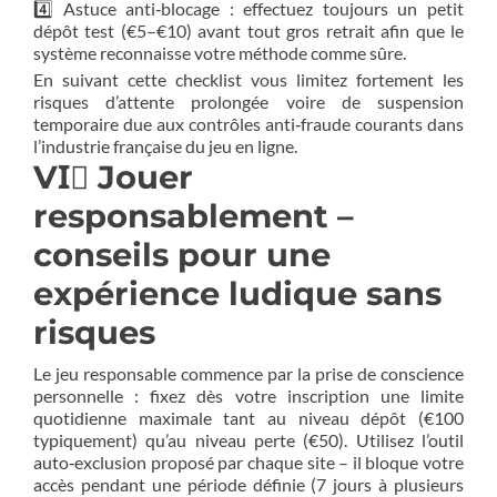
4️⃣ Astuce anti‑blocage : effectuez toujours un petit
dépôt test (€5–€10) avant tout gros retrait afin que le
système reconnaisse votre méthode comme sûre.
En suivant cette checklist vous limitez fortement les
risques d’attente prolongée voire de suspension
temporaire due aux contrôles anti‑fraude courants dans
l’industrie française du jeu en ligne.
VI️⃣ Jouer
responsablement –
conseils pour une
expérience ludique sans
risques
Le jeu responsable commence par la prise de conscience
personnelle : fixez dès votre inscription une limite
quotidienne maximale tant au niveau dépôt (€100
typiquement) qu’au niveau perte (€50). Utilisez l’outil
auto‑exclusion proposé par chaque site – il bloque votre
accès pendant une période définie (7 jours à plusieurs