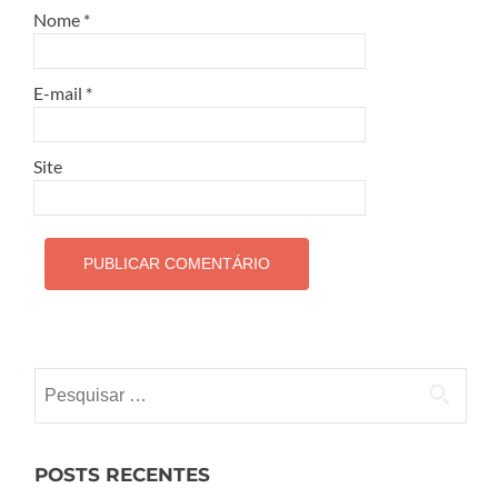
Nome
*
E-mail
*
Site
Pesquisar
por:
POSTS RECENTES