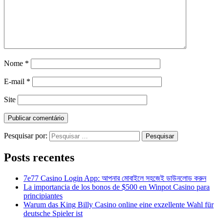
Nome
*
E-mail
*
Site
Pesquisar por:
Posts recentes
7e77 Casino Login App: আপনার মোবাইলে সহজেই ডাউনলোড করুন
La importancia de los bonos de $500 en Winpot Casino para
principiantes
Warum das King Billy Casino online eine exzellente Wahl für
deutsche Spieler ist