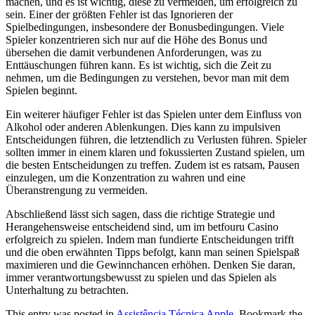
machen, und es ist wichtig, diese zu vermeiden, um erfolgreich zu
sein. Einer der größten Fehler ist das Ignorieren der
Spielbedingungen, insbesondere der Bonusbedingungen. Viele
Spieler konzentrieren sich nur auf die Höhe des Bonus und
übersehen die damit verbundenen Anforderungen, was zu
Enttäuschungen führen kann. Es ist wichtig, sich die Zeit zu
nehmen, um die Bedingungen zu verstehen, bevor man mit dem
Spielen beginnt.
Ein weiterer häufiger Fehler ist das Spielen unter dem Einfluss von
Alkohol oder anderen Ablenkungen. Dies kann zu impulsiven
Entscheidungen führen, die letztendlich zu Verlusten führen. Spieler
sollten immer in einem klaren und fokussierten Zustand spielen, um
die besten Entscheidungen zu treffen. Zudem ist es ratsam, Pausen
einzulegen, um die Konzentration zu wahren und eine
Überanstrengung zu vermeiden.
Abschließend lässt sich sagen, dass die richtige Strategie und
Herangehensweise entscheidend sind, um im betfouru Casino
erfolgreich zu spielen. Indem man fundierte Entscheidungen trifft
und die oben erwähnten Tipps befolgt, kann man seinen Spielspaß
maximieren und die Gewinnchancen erhöhen. Denken Sie daran,
immer verantwortungsbewusst zu spielen und das Spielen als
Unterhaltung zu betrachten.
This entry was posted in
Assistência Técnica Apple
. Bookmark the