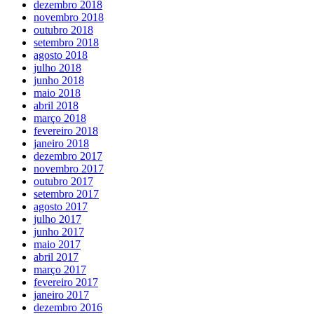
dezembro 2018
novembro 2018
outubro 2018
setembro 2018
agosto 2018
julho 2018
junho 2018
maio 2018
abril 2018
março 2018
fevereiro 2018
janeiro 2018
dezembro 2017
novembro 2017
outubro 2017
setembro 2017
agosto 2017
julho 2017
junho 2017
maio 2017
abril 2017
março 2017
fevereiro 2017
janeiro 2017
dezembro 2016