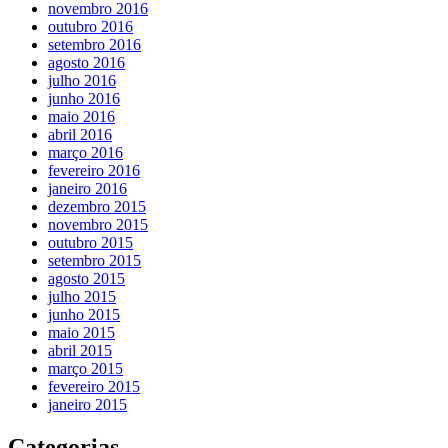
novembro 2016
outubro 2016
setembro 2016
agosto 2016
julho 2016
junho 2016
maio 2016
abril 2016
março 2016
fevereiro 2016
janeiro 2016
dezembro 2015
novembro 2015
outubro 2015
setembro 2015
agosto 2015
julho 2015
junho 2015
maio 2015
abril 2015
março 2015
fevereiro 2015
janeiro 2015
Categorias