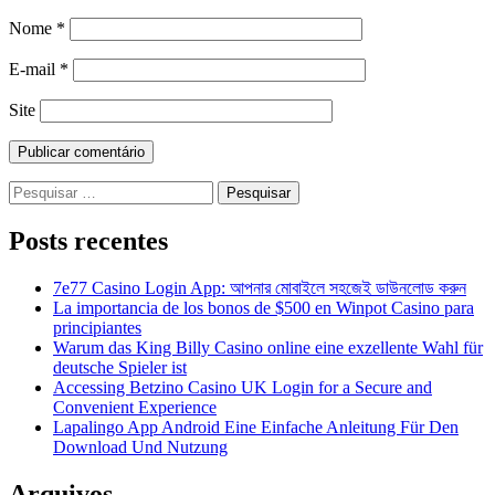
Nome
*
E-mail
*
Site
Pesquisar
por:
Posts recentes
7e77 Casino Login App: আপনার মোবাইলে সহজেই ডাউনলোড করুন
La importancia de los bonos de $500 en Winpot Casino para
principiantes
Warum das King Billy Casino online eine exzellente Wahl für
deutsche Spieler ist
Accessing Betzino Casino UK Login for a Secure and
Convenient Experience
Lapalingo App Android Eine Einfache Anleitung Für Den
Download Und Nutzung
Arquivos