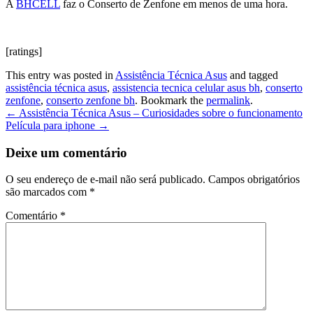
A
BHCELL
faz o Conserto de Zenfone em menos de uma hora.
[ratings]
This entry was posted in
Assistência Técnica Asus
and tagged
assistência técnica asus
,
assistencia tecnica celular asus bh
,
conserto
zenfone
,
conserto zenfone bh
. Bookmark the
permalink
.
Post
←
Assistência Técnica Asus – Curiosidades sobre o funcionamento
Película para iphone
→
navigation
Deixe um comentário
O seu endereço de e-mail não será publicado.
Campos obrigatórios
são marcados com
*
Comentário
*