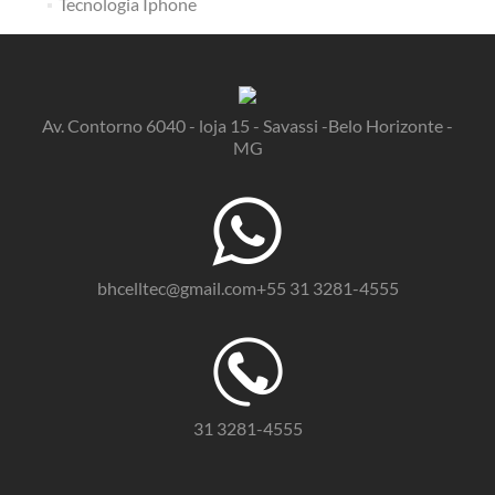
Tecnologia Iphone
Av. Contorno 6040 - loja 15 - Savassi -Belo Horizonte -
MG
bhcelltec@gmail.com+55 31 3281-4555
31 3281-4555