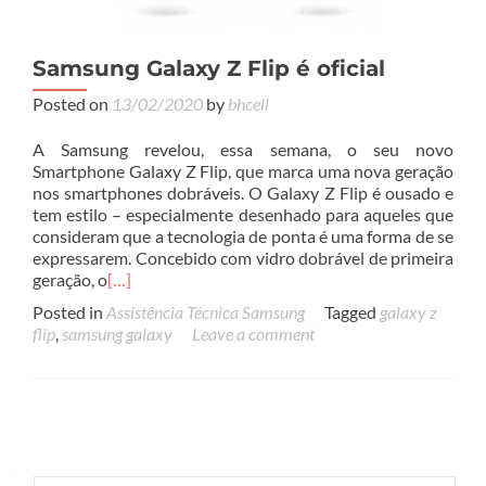
Samsung Galaxy Z Flip é oficial
Posted on
13/02/2020
by
bhcell
A Samsung revelou, essa semana, o seu novo
Smartphone Galaxy Z Flip, que marca uma nova geração
nos smartphones dobráveis. O Galaxy Z Flip é ousado e
tem estilo – especialmente desenhado para aqueles que
consideram que a tecnologia de ponta é uma forma de se
expressarem. Concebido com vidro dobrável de primeira
geração, o
[…]
Posted in
Assistência Técnica Samsung
Tagged
galaxy z
flip
,
samsung galaxy
Leave a comment
Posts
navigation