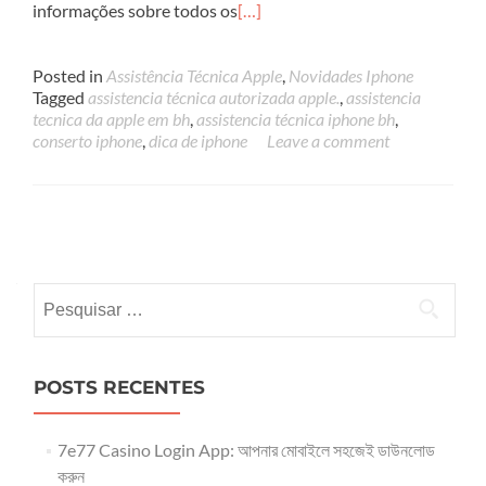
informações sobre todos os
[…]
Posted in
Assistência Técnica Apple
,
Novidades Iphone
Tagged
assistencia técnica autorizada apple.
,
assistencia
tecnica da apple em bh
,
assistencia técnica iphone bh
,
conserto iphone
,
dica de iphone
Leave a comment
Posts
navigation
Pesquisar
por:
POSTS RECENTES
7e77 Casino Login App: আপনার মোবাইলে সহজেই ডাউনলোড
করুন