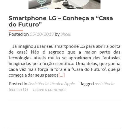
Smartphone LG – Conheça a “Casa
do Futuro”
Posted on
05/10/2019
by
bhcell
Já imaginou usar seu smartphone LG para abrir a porta
de casa? Não é segredo que a maior parte das
tecnologias atuais muito se aproximam das fantasias
imaginadas pela ficção científica. Uma delas, que ganha
cada vez mais força lá fora é a “Casa do Futuro”, que já
começa a dar seus passos
[…]
Posted in
Assistência Técnica Apple
Tagged
assistência
técnica LG
Leave a comment
Posts
navigation