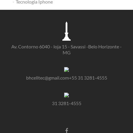
Tecnologia Iphone
Av. Contorno 6040 - loja 15 - Savassi -Belo Horizonte -
MG
bhcelltec@gmail.com+55 31 3281-4555
31 3281-4555