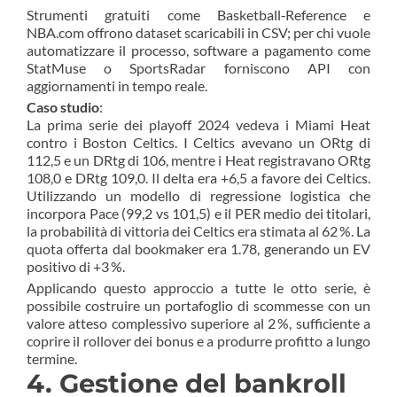
Strumenti gratuiti come Basketball‑Reference e
NBA.com offrono dataset scaricabili in CSV; per chi vuole
automatizzare il processo, software a pagamento come
StatMuse o SportsRadar forniscono API con
aggiornamenti in tempo reale.
Caso studio
:
La prima serie dei playoff 2024 vedeva i Miami Heat
contro i Boston Celtics. I Celtics avevano un ORtg di
112,5 e un DRtg di 106, mentre i Heat registravano ORtg
108,0 e DRtg 109,0. Il delta era +6,5 a favore dei Celtics.
Utilizzando un modello di regressione logistica che
incorpora Pace (99,2 vs 101,5) e il PER medio dei titolari,
la probabilità di vittoria dei Celtics era stimata al 62 %. La
quota offerta dal bookmaker era 1.78, generando un EV
positivo di +3 %.
Applicando questo approccio a tutte le otto serie, è
possibile costruire un portafoglio di scommesse con un
valore atteso complessivo superiore al 2 %, sufficiente a
coprire il rollover dei bonus e a produrre profitto a lungo
termine.
4. Gestione del bankroll