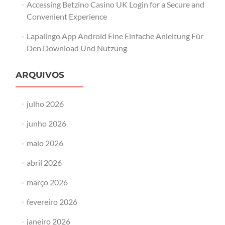
Accessing Betzino Casino UK Login for a Secure and
Convenient Experience
Lapalingo App Android Eine Einfache Anleitung Für
Den Download Und Nutzung
ARQUIVOS
julho 2026
junho 2026
maio 2026
abril 2026
março 2026
fevereiro 2026
janeiro 2026