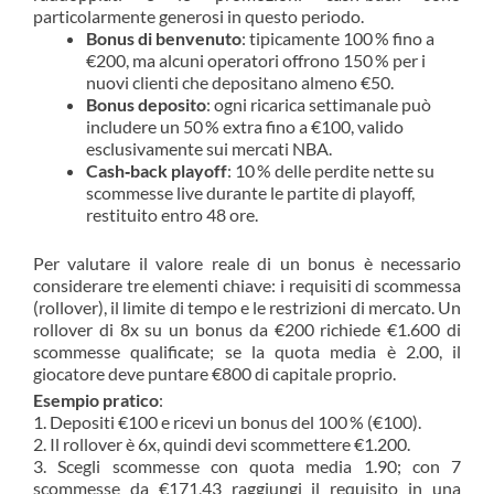
particolarmente generosi in questo periodo.
Bonus di benvenuto
: tipicamente 100 % fino a
€200, ma alcuni operatori offrono 150 % per i
nuovi clienti che depositano almeno €50.
Bonus deposito
: ogni ricarica settimanale può
includere un 50 % extra fino a €100, valido
esclusivamente sui mercati NBA.
Cash‑back playoff
: 10 % delle perdite nette su
scommesse live durante le partite di playoff,
restituito entro 48 ore.
Per valutare il valore reale di un bonus è necessario
considerare tre elementi chiave: i requisiti di scommessa
(rollover), il limite di tempo e le restrizioni di mercato. Un
rollover di 8x su un bonus da €200 richiede €1.600 di
scommesse qualificate; se la quota media è 2.00, il
giocatore deve puntare €800 di capitale proprio.
Esempio pratico
:
1. Depositi €100 e ricevi un bonus del 100 % (€100).
2. Il rollover è 6x, quindi devi scommettere €1.200.
3. Scegli scommesse con quota media 1.90; con 7
scommesse da €171,43 raggiungi il requisito in una