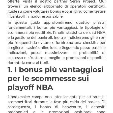
offerte, visita il nostro partner Seren Project. Qui
troverai un elenco aggiornato di operatori certificati,
guide su come valutare i bonus e consigli su come gestire
il bankroll in modo responsabile.
In questa guida approfondiremo quattro pilastri
fondamentali: i bonus più vantaggiosi, le tipologie di
scommessa più redditizie, l’analisi statistica dei dati NBA
e la gestione del bankroll. Inoltre, indicheremo gli errori
più frequenti da evitare e forniremo una checklist per
scegliere il casinò online ideale. Seguendo passo‑passo le
indicazioni, potrai massimizzare le probabilità di
successo e sfruttare al meglio le promozioni disponibili
durante la corsa ai titoli.
1. I bonus più vantaggiosi
per le scommesse sui
playoff NBA
I bookmaker competono intensamente per attirare gli
scommettitori durante la fase più calda del basket. Di
conseguenza, i bonus di benvenuto, i depositi
raddoppiati e le promozioni cash‑back sono