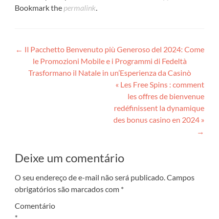
Bookmark the
permalink
.
Post
←
Il Pacchetto Benvenuto più Generoso del 2024: Come
le Promozioni Mobile e i Programmi di Fedeltà
navigation
Trasformano il Natale in un’Esperienza da Casinò
« Les Free Spins : comment
les offres de bienvenue
redéfinissent la dynamique
des bonus casino en 2024 »
→
Deixe um comentário
O seu endereço de e-mail não será publicado.
Campos
obrigatórios são marcados com
*
Comentário
*