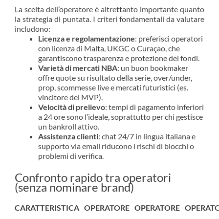
La scelta dell’operatore è altrettanto importante quanto
la strategia di puntata. I criteri fondamentali da valutare
includono:
Licenza e regolamentazione
: preferisci operatori
con licenza di Malta, UKGC o Curaçao, che
garantiscono trasparenza e protezione dei fondi.
Varietà di mercati NBA
: un buon bookmaker
offre quote su risultato della serie, over/under,
prop, scommesse live e mercati futuristici (es.
vincitore del MVP).
Velocità di prelievo
: tempi di pagamento inferiori
a 24 ore sono l’ideale, soprattutto per chi gestisce
un bankroll attivo.
Assistenza clienti
: chat 24/7 in lingua italiana e
supporto via email riducono i rischi di blocchi o
problemi di verifica.
Confronto rapido tra operatori
(senza nominare brand)
CARATTERISTICA
OPERATORE
OPERATORE
OPERAT