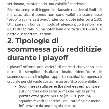
settimana, mantenendo una volatilità moderata.
Ricorda sempre di leggere le clausole relative ai limiti di
mercato: alcuni bonus non sono validi su scommesse
“prop” o su mercati over/under con quote inferiori a 1.80.
Utilizzare un bonus in modo strategico può trasformare
€100 di capitale in una potenziale vincita di €300‑€400, a
patto di rispettare i termini.
2. Tipologie di
scommessa più redditizie
durante i playoff
I playoff offrono una varietà di mercati che vanno ben
oltre il semplice risultato finale. Identificare le
scommesse con il miglior rapporto rischio/ricompensa è
cruciale per chi vuole costruire un profitto sostenibile.
Scommessa sulla serie (best‑of‑seven)
: puntare
sul vincitore della serie prima che inizi la prima
partita offre quote più alte (es. 2.30 per una
squadra favorita) perché il risultato finale è meno
influenzato da una singola partita.