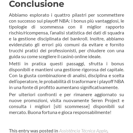
Conclusione
Abbiamo esplorato i quattro pilastri per scommettere
con successo sui playoff NBA: i bonus più vantaggiosi, le
tipologie di scommessa con il miglior rapporto
rischio/ricompensa, l’analisi statistica dei dati di squadra
e la gestione disciplinata del bankroll. Inoltre, abbiamo
evidenziato gli errori più comuni da evitare e fornito
trucchi pratici dei professionisti, per chiudere con una
guida su come scegliere il casinò online ideale.
Metti in pratica questi passaggi, sfrutta i bonus
disponibili e mantieni una gestione rigorosa del capitale.
Con la giusta combinazione di analisi, disciplina e scelta
dell’operatore, le probabilità di trasformare i playoff NBA
in una fonte di profitto aumentano significativamente.
Per ulteriori confronti e per rimanere aggiornato su
nuove promozioni, visita nuovamente Seren Project e
consulta i migliori [siti scommesse] disponibili sul
mercato. Buona fortuna e gioca responsabilmente!
This entry was posted in
Assistência Técnica Apple
.