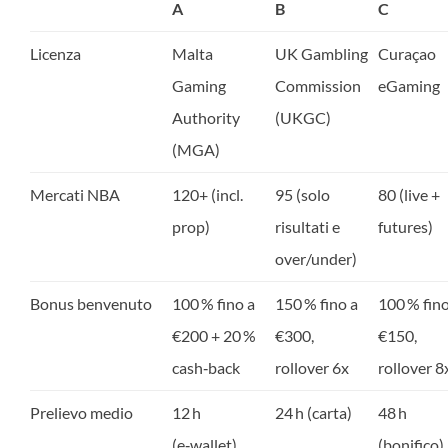
A
B
C
Licenza
Malta
UK Gambling
Curaçao
Gaming
Commission
eGaming
Authority
(UKGC)
(MGA)
Mercati NBA
120+ (incl.
95 (solo
80 (live +
prop)
risultati e
futures)
over/under)
Bonus benvenuto
100 % fino a
150 % fino a
100 % fino
€200 + 20 %
€300,
€150,
cash‑back
rollover 6x
rollover 8
Prelievo medio
12 h
24 h (carta)
48 h
(e‑wallet)
(bonifico)