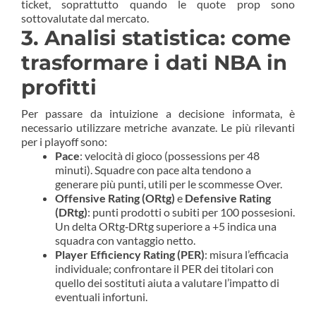
ticket, soprattutto quando le quote prop sono
sottovalutate dal mercato.
3. Analisi statistica: come
trasformare i dati NBA in
profitti
Per passare da intuizione a decisione informata, è
necessario utilizzare metriche avanzate. Le più rilevanti
per i playoff sono:
Pace
: velocità di gioco (possessions per 48
minuti). Squadre con pace alta tendono a
generare più punti, utili per le scommesse Over.
Offensive Rating (ORtg)
e
Defensive Rating
(DRtg)
: punti prodotti o subiti per 100 possesioni.
Un delta ORtg‑DRtg superiore a +5 indica una
squadra con vantaggio netto.
Player Efficiency Rating (PER)
: misura l’efficacia
individuale; confrontare il PER dei titolari con
quello dei sostituti aiuta a valutare l’impatto di
eventuali infortuni.