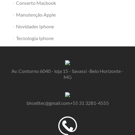
Conserto Macbook
Manutenção Apple
Novidades Iphone
Tecnologia Iphone
Av. Contorno 6040 - loja 15 - Savassi -Belo Horizonte -
MG
bhcelltec@gmail.com+55 31 3281-4555