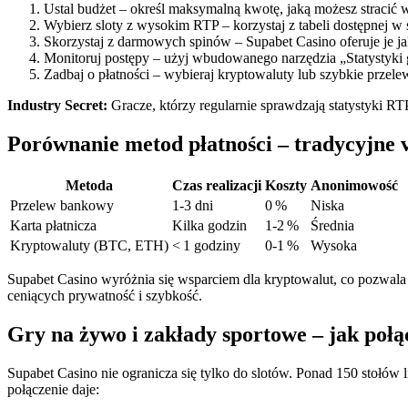
Ustal budżet – określ maksymalną kwotę, jaką możesz stracić 
Wybierz sloty z wysokim RTP – korzystaj z tabeli dostępnej w 
Skorzystaj z darmowych spinów – Supabet Casino oferuje je ja
Monitoruj postępy – użyj wbudowanego narzędzia „Statystyki gr
Zadbaj o płatności – wybieraj kryptowaluty lub szybkie przele
Industry Secret:
Gracze, którzy regularnie sprawdzają statystyki R
Porównanie metod płatności – tradycyjne 
Metoda
Czas realizacji
Koszty
Anonimowość
Przelew bankowy
1‑3 dni
0 %
Niska
Karta płatnicza
Kilka godzin
1‑2 %
Średnia
Kryptowaluty (BTC, ETH)
< 1 godziny
0‑1 %
Wysoka
Supabet Casino wyróżnia się wsparciem dla kryptowalut, co pozwala
ceniących prywatność i szybkość.
Gry na żywo i zakłady sportowe – jak połą
Supabet Casino nie ogranicza się tylko do slotów. Ponad 150 stołów
połączenie daje: