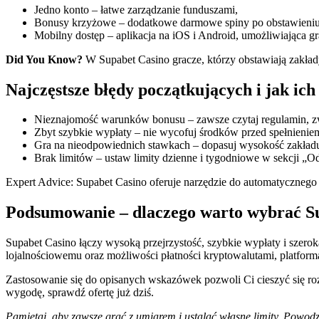
Jedno konto – łatwe zarządzanie funduszami,
Bonusy krzyżowe – dodatkowe darmowe spiny po obstawieniu
Mobilny dostęp – aplikacja na iOS i Android, umożliwiająca 
Did You Know?
W Supabet Casino gracze, którzy obstawiają zakła
Najczęstsze błędy początkujących i jak ich
Nieznajomość warunków bonusu – zawsze czytaj regulamin, z
Zbyt szybkie wypłaty – nie wycofuj środków przed spełnienie
Gra na nieodpowiednich stawkach – dopasuj wysokość zakładu
Brak limitów – ustaw limity dzienne i tygodniowe w sekcji „O
Expert Advice: Supabet Casino oferuje narzędzie do automatycznego u
Podsumowanie – dlaczego warto wybrać S
Supabet Casino łączy wysoką przejrzystość, szybkie wypłaty i szer
lojalnościowemu oraz możliwości płatności kryptowalutami, platfor
Zastosowanie się do opisanych wskazówek pozwoli Ci cieszyć się ro
wygodę, sprawdź ofertę już dziś.
Pamiętaj, aby zawsze grać z umiarem i ustalać własne limity. Powod