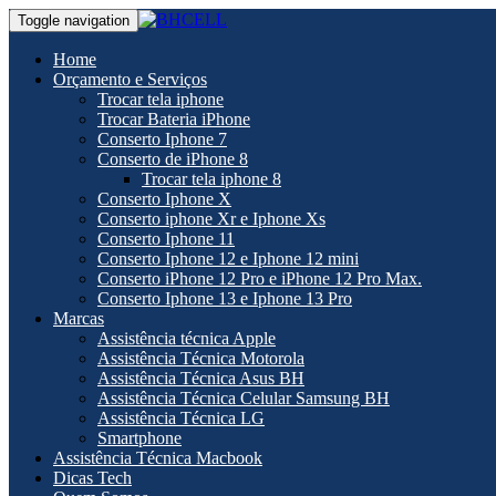
Toggle navigation
Home
Orçamento e Serviços
Trocar tela iphone
Trocar Bateria iPhone
Conserto Iphone 7
Conserto de iPhone 8
Trocar tela iphone 8
Conserto Iphone X
Conserto iphone Xr e Iphone Xs
Conserto Iphone 11
Conserto Iphone 12 e Iphone 12 mini
Conserto iPhone 12 Pro e iPhone 12 Pro Max.
Conserto Iphone 13 e Iphone 13 Pro
Marcas
Assistência técnica Apple
Assistência Técnica Motorola
Assistência Técnica Asus BH
Assistência Técnica Celular Samsung BH
Assistência Técnica LG
Smartphone
Assistência Técnica Macbook
Dicas Tech