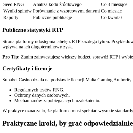
Seed RNG
Analiza kodu źródłowego
Co 3 miesiące
Wyniki spinów
Porównanie z wzorcowymi danymi
Co miesiąc
Raporty
Publiczne publikacje
Co kwartał
Publiczne statystyki RTP
Strona platformy udostępnia tabelę z RTP każdego tytułu. Przykład
wpływa na ich długoterminowy zysk.
Pro Tip:
Zanim zainwestujesz większy budżet, sprawdź RTP i wybie
Certyfikaty i licencje
Supabet Casino działa na podstawie licencji Malta Gaming Authorit
Regularnych testów RNG,
Ochrony danych osobowych,
Mechanizmów zapobiegających uzależnieniu.
W praktyce oznacza to, że platforma musi spełniać wysokie standardy 
Praktyczne kroki, by grać odpowiedzialnie