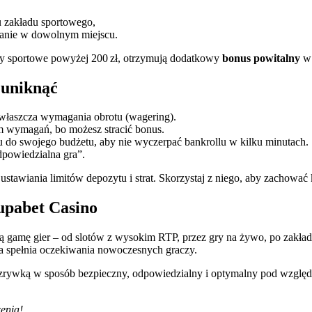
 zakładu sportowego,
granie w dowolnym miejscu.
dy sportowe powyżej 200 zł, otrzymują dodatkowy
bonus powitalny
w 
 uniknąć
właszcza wymagania obrotu (wagering).
m wymagań, bo możesz stracić bonus.
 do swojego budżetu, aby nie wyczerpać bankrollu w kilku minutach.
dpowiedzialna gra”.
stawiania limitów depozytu i strat. Skorzystaj z niego, aby zachować 
upabet Casino
oką gamę gier – od slotów z wysokim RTP, przez gry na żywo, po zak
ma spełnia oczekiwania nowoczesnych graczy.
zrywką w sposób bezpieczny, odpowiedzialny i optymalny pod względe
zenia!