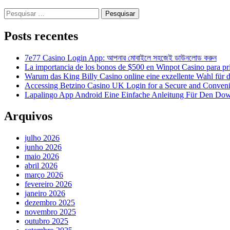
Pesquisar
por:
Posts recentes
7e77 Casino Login App: আপনার মোবাইলে সহজেই ডাউনলোড করুন
La importancia de los bonos de $500 en Winpot Casino para pri
Warum das King Billy Casino online eine exzellente Wahl für de
Accessing Betzino Casino UK Login for a Secure and Conveni
Lapalingo App Android Eine Einfache Anleitung Für Den D
Arquivos
julho 2026
junho 2026
maio 2026
abril 2026
março 2026
fevereiro 2026
janeiro 2026
dezembro 2025
novembro 2025
outubro 2025