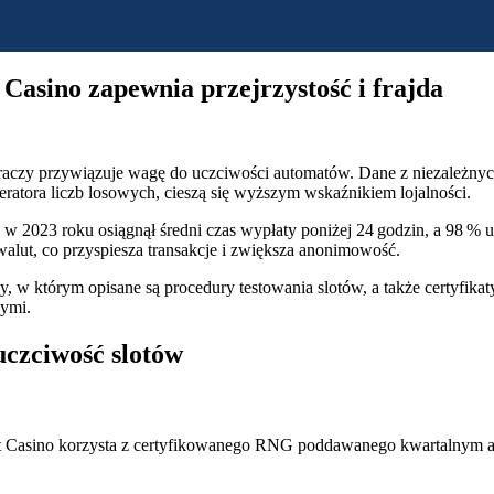
 Casino zapewnia przejrzystość i frajda
raczy przywiązuje wagę do uczciwości automatów. Dane z niezależnych 
ratora liczb losowych, cieszą się wyższym wskaźnikiem lojalności.
ry w 2023 roku osiągnął średni czas wypłaty poniżej 24 godzin, a 98 
owalut, co przyspiesza transakcje i zwiększa anonimowość.
y, w którym opisane są procedury testowania slotów, a także certyfi
nymi.
uczciwość slotów
et Casino korzysta z certyfikowanego RNG poddawanego kwartalnym 