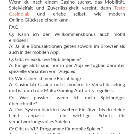
Wenn du nach einem Casino suchst, das Mobilität,
Spielvielfalt und Zuverlässigkeit vereint, dann
Teste
Casinolab
und erlebe selbst, wie modern
Online‑Glücksspiel sein kann.
FAQ
Q: Kann ich den Willkommensbonus auch mobil
einlösen?
A: Ja, alle Bonusaktionen gelten sowohl im Browser als
auch in der mobilen App.
Q: Gibt es exklusive Mobile‑Spiele?
A: Einige Slots sind nur in der App verfügbar, darunter
spezielle Varianten von
Dragonia
.
Q: Wie sicher ist meine Einzahlung?
A: Casinolab Casino nutzt modernste Verschlüsselung
und ist durch die Malta Gaming Authority reguliert.
Q: Was passiert, wenn ich mein Spielbudget
überschreite?
A: Das System blockiert weitere Einsätze, bis du deine
Limits anpasst – ein wichtiger Schutz für
verantwortungsvolles Spielen.
Q: Gibt es VIP‑Programme für mobile Spieler?