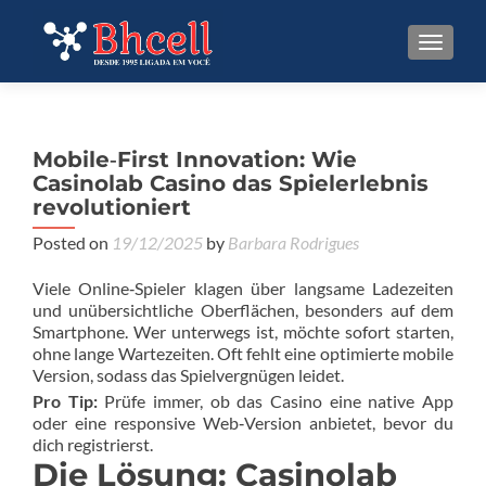
TOGGL
Mobile‑First Innovation: Wie
Casinolab Casino das Spielerlebnis
revolutioniert
Posted on
19/12/2025
by
Barbara Rodrigues
Viele Online‑Spieler klagen über langsame Ladezeiten
und unübersichtliche Oberflächen, besonders auf dem
Smartphone. Wer unterwegs ist, möchte sofort starten,
ohne lange Wartezeiten. Oft fehlt eine optimierte mobile
Version, sodass das Spielvergnügen leidet.
Pro Tip:
Prüfe immer, ob das Casino eine native App
oder eine responsive Web‑Version anbietet, bevor du
dich registrierst.
Die Lösung: Casinolab