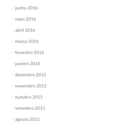
junho 2016
maio 2016
abril 2016
março 2016
fevereiro 2016
janeiro 2016
dezembro 2015
novembro 2015
outubro 2015
setembro 2015
agosto 2015