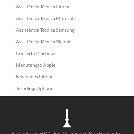
Assistência Técnica Iphone
Assistência Técnica Motorola
Assistência Técnica Samsung
Assistência Técnica Xiaomi
Conserto Macbook
Manutenção Apple
Novidades Iphone
Tecnologia Iphone
Av. Contorno 6040 - loja 15 - Savassi -Belo Horizonte -