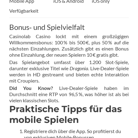
Mobile App
iOS & Android
iOS only
Verfügbarkeit
Bonus‑ und Spielvielfalt
Casinolab Casino lockt mit einem großzügigen
Willkommensbonus: 100 % bis 500 €, plus 50 % auf die
nächsten Einzahlungen. Zusätzlich gibt es einen Bonus
ohne Einzahlung, der neuen Spielern 10 € gratis gibt.
Das Spielangebot umfasst über 1.200 Slot‑Spiele,
darunter exklusive Titel wie
Dragonia
. Live‑Dealer‑Spiele
werden in HD gestreamt und bieten echte Interaktion
mit Croupiers.
Did You Know?
Live‑Dealer‑Spiele haben im
Durchschnitt eine RTP von 96,5 %, was höher ist als bei
vielen klassischen Slots.
Praktische Tipps für das
mobile Spielen
Registriere dich über die App. So profitierst du
von exklusiven Mobile‑Bonussen.