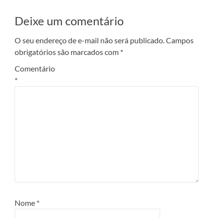
Deixe um comentário
O seu endereço de e-mail não será publicado.
Campos
obrigatórios são marcados com
*
Comentário
*
Nome
*