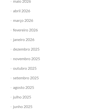
maio 2026
abril 2026
março 2026
fevereiro 2026
janeiro 2026
dezembro 2025
novembro 2025
outubro 2025
setembro 2025
agosto 2025
julho 2025
junho 2025