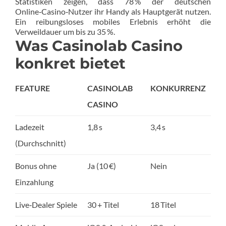
Statistiken zeigen, dass 78 % der deutschen
Online‑Casino‑Nutzer ihr Handy als Hauptgerät nutzen.
Ein reibungsloses mobiles Erlebnis erhöht die
Verweildauer um bis zu 35 %.
Was Casinolab Casino
konkret bietet
FEATURE
CASINOLAB
KONKURRENZ
CASINO
Ladezeit
1,8 s
3,4 s
(Durchschnitt)
Bonus ohne
Ja (10 €)
Nein
Einzahlung
Live‑Dealer Spiele
30 + Titel
18 Titel