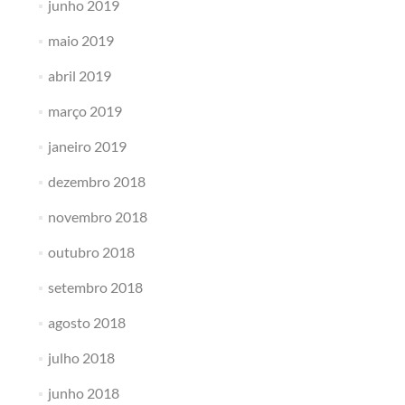
junho 2019
maio 2019
abril 2019
março 2019
janeiro 2019
dezembro 2018
novembro 2018
outubro 2018
setembro 2018
agosto 2018
julho 2018
junho 2018