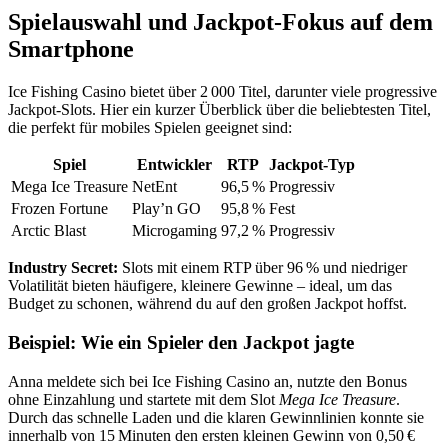
Spielauswahl und Jackpot‑Fokus auf dem
Smartphone
Ice Fishing Casino bietet über 2 000 Titel, darunter viele progressive
Jackpot‑Slots. Hier ein kurzer Überblick über die beliebtesten Titel,
die perfekt für mobiles Spielen geeignet sind:
Spiel
Entwickler
RTP
Jackpot‑Typ
Mega Ice Treasure
NetEnt
96,5 %
Progressiv
Frozen Fortune
Play’n GO
95,8 %
Fest
Arctic Blast
Microgaming
97,2 %
Progressiv
Industry Secret:
Slots mit einem RTP über 96 % und niedriger
Volatilität bieten häufigere, kleinere Gewinne – ideal, um das
Budget zu schonen, während du auf den großen Jackpot hoffst.
Beispiel: Wie ein Spieler den Jackpot jagte
Anna meldete sich bei Ice Fishing Casino an, nutzte den Bonus
ohne Einzahlung und startete mit dem Slot
Mega Ice Treasure
.
Durch das schnelle Laden und die klaren Gewinnlinien konnte sie
innerhalb von 15 Minuten den ersten kleinen Gewinn von 0,50 €