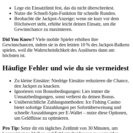
Lege ein Einsatzlimit fest, das du nicht überschreitest.
Nutze die Schnell‑Spin‑Funktion für schnelle Runden.
Beobachte die Jackpot‑Anzeige; wenn sie kurz vor dem
Höchstwert steht, erhöhe leicht deinen Einsatz, um die
Gewinnchance zu maximieren.
Did You Know?
Viele mobile Spieler erhöhen ihre
Gewinnchancen, indem sie in den letzten 10 % des Jackpot‑Balkens
spielen, weil die Wahrscheinlichkeit des Auslösens dann am
höchsten ist.
Häufige Fehler und wie du sie vermeidest
Zu kleine Einsätze: Niedrige Einsätze reduzieren die Chance,
den Jackpot zu knacken.
Ignorieren von Bonusbedingungen: Lies immer die
Umsatzbedingungen, sonst verlierst du deinen Bonus.
Unübersichtliche Zahlungsmethoden: Ice Fishing Casino
bietet sofortige Einzahlungen per Sofortüberweisung und
schnelle Auszahlungen per E‑Wallet – nutze diese Optionen,
um Geldflüsse zu optimieren.
Pro Tip:
Setze dir ein tägliches Zeitlimit von 30 Minuten, um