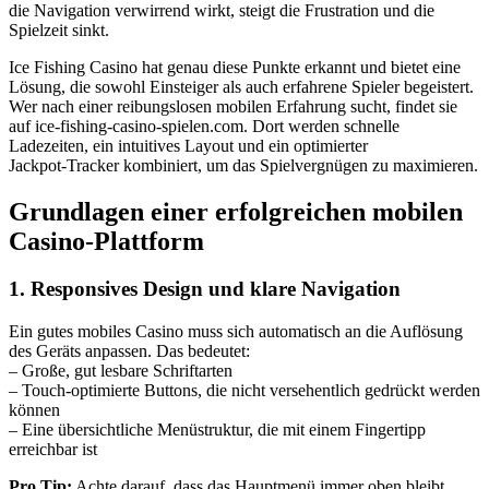
die Navigation verwirrend wirkt, steigt die Frustration und die
Spielzeit sinkt.
Ice Fishing Casino hat genau diese Punkte erkannt und bietet eine
Lösung, die sowohl Einsteiger als auch erfahrene Spieler begeistert.
Wer nach einer reibungslosen mobilen Erfahrung sucht, findet sie
auf ice-fishing-casino-spielen.com. Dort werden schnelle
Ladezeiten, ein intuitives Layout und ein optimierter
Jackpot‑Tracker kombiniert, um das Spielvergnügen zu maximieren.
Grundlagen einer erfolgreichen mobilen
Casino‑Plattform
1. Responsives Design und klare Navigation
Ein gutes mobiles Casino muss sich automatisch an die Auflösung
des Geräts anpassen. Das bedeutet:
– Große, gut lesbare Schriftarten
– Touch‑optimierte Buttons, die nicht versehentlich gedrückt werden
können
– Eine übersichtliche Menüstruktur, die mit einem Fingertipp
erreichbar ist
Pro Tip:
Achte darauf, dass das Hauptmenü immer oben bleibt,