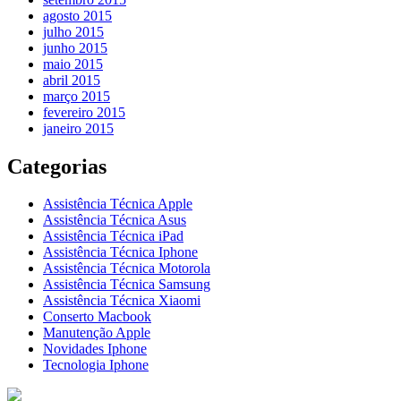
agosto 2015
julho 2015
junho 2015
maio 2015
abril 2015
março 2015
fevereiro 2015
janeiro 2015
Categorias
Assistência Técnica Apple
Assistência Técnica Asus
Assistência Técnica iPad
Assistência Técnica Iphone
Assistência Técnica Motorola
Assistência Técnica Samsung
Assistência Técnica Xiaomi
Conserto Macbook
Manutenção Apple
Novidades Iphone
Tecnologia Iphone