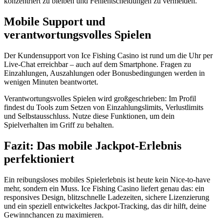
konzentriert zu bleiben und Fehlentscheidungen zu vermeiden.
Mobile Support und
verantwortungsvolles Spielen
Der Kundensupport von Ice Fishing Casino ist rund um die Uhr per
Live‑Chat erreichbar – auch auf dem Smartphone. Fragen zu
Einzahlungen, Auszahlungen oder Bonusbedingungen werden in
wenigen Minuten beantwortet.
Verantwortungsvolles Spielen wird großgeschrieben: Im Profil
findest du Tools zum Setzen von Einzahlungslimits, Verlustlimits
und Selbstausschluss. Nutze diese Funktionen, um dein
Spielverhalten im Griff zu behalten.
Fazit: Das mobile Jackpot‑Erlebnis
perfektioniert
Ein reibungsloses mobiles Spielerlebnis ist heute kein Nice‑to‑have
mehr, sondern ein Muss. Ice Fishing Casino liefert genau das: ein
responsives Design, blitzschnelle Ladezeiten, sichere Lizenzierung
und ein speziell entwickeltes Jackpot‑Tracking, das dir hilft, deine
Gewinnchancen zu maximieren.