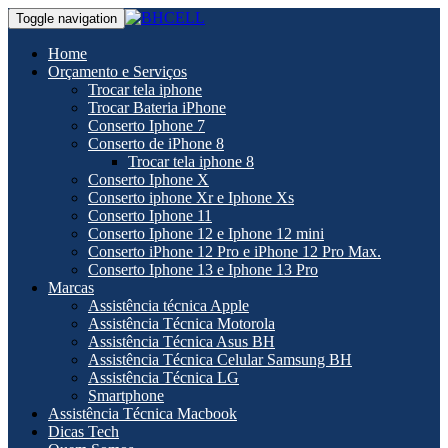
Toggle navigation
Home
Orçamento e Serviços
Trocar tela iphone
Trocar Bateria iPhone
Conserto Iphone 7
Conserto de iPhone 8
Trocar tela iphone 8
Conserto Iphone X
Conserto iphone Xr e Iphone Xs
Conserto Iphone 11
Conserto Iphone 12 e Iphone 12 mini
Conserto iPhone 12 Pro e iPhone 12 Pro Max.
Conserto Iphone 13 e Iphone 13 Pro
Marcas
Assistência técnica Apple
Assistência Técnica Motorola
Assistência Técnica Asus BH
Assistência Técnica Celular Samsung BH
Assistência Técnica LG
Smartphone
Assistência Técnica Macbook
Dicas Tech