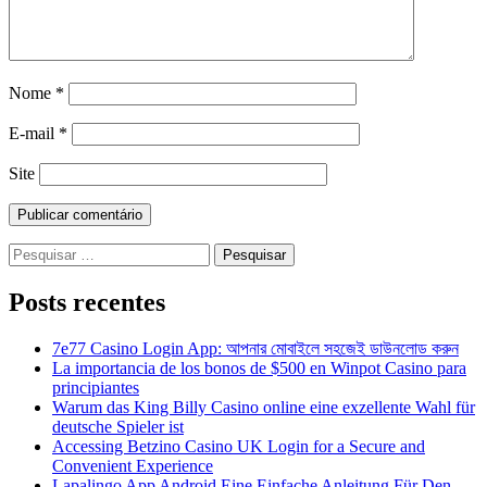
Nome
*
E-mail
*
Site
Pesquisar
por:
Posts recentes
7e77 Casino Login App: আপনার মোবাইলে সহজেই ডাউনলোড করুন
La importancia de los bonos de $500 en Winpot Casino para
principiantes
Warum das King Billy Casino online eine exzellente Wahl für
deutsche Spieler ist
Accessing Betzino Casino UK Login for a Secure and
Convenient Experience
Lapalingo App Android Eine Einfache Anleitung Für Den