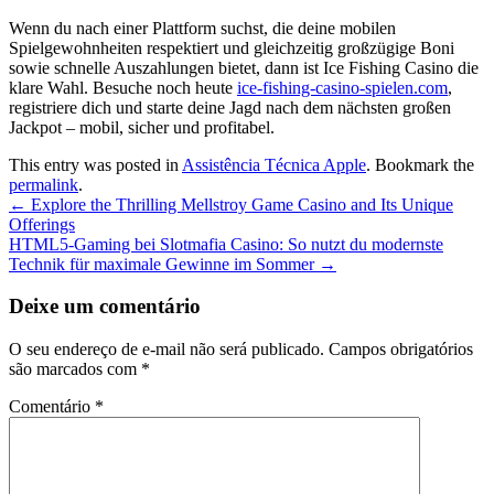
Wenn du nach einer Plattform suchst, die deine mobilen
Spielgewohnheiten respektiert und gleichzeitig großzügige Boni
sowie schnelle Auszahlungen bietet, dann ist Ice Fishing Casino die
klare Wahl. Besuche noch heute
ice-fishing-casino-spielen.com
,
registriere dich und starte deine Jagd nach dem nächsten großen
Jackpot – mobil, sicher und profitabel.
This entry was posted in
Assistência Técnica Apple
. Bookmark the
permalink
.
Post
←
Explore the Thrilling Mellstroy Game Casino and Its Unique
Offerings
navigation
HTML5‑Gaming bei Slotmafia Casino: So nutzt du modernste
Technik für maximale Gewinne im Sommer
→
Deixe um comentário
O seu endereço de e-mail não será publicado.
Campos obrigatórios
são marcados com
*
Comentário
*