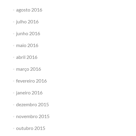
agosto 2016
julho 2016
junho 2016
maio 2016
abril 2016
março 2016
fevereiro 2016
janeiro 2016
dezembro 2015
novembro 2015
outubro 2015