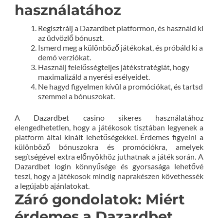
használatához
Regisztrálj a Dazardbet platformon, és használd ki
az üdvözlő bónuszt.
Ismerd meg a különböző játékokat, és próbáld ki a
demó verziókat.
Használj felelősségteljes játékstratégiát, hogy
maximalizáld a nyerési esélyeidet.
Ne hagyd figyelmen kívül a promóciókat, és tartsd
szemmel a bónuszokat.
A Dazardbet casino sikeres használatához
elengedhetetlen, hogy a játékosok tisztában legyenek a
platform által kínált lehetőségekkel. Érdemes figyelni a
különböző bónuszokra és promóciókra, amelyek
segítségével extra előnyökhöz juthatnak a játék során. A
Dazardbet login könnyűsége és gyorsasága lehetővé
teszi, hogy a játékosok mindig naprakészen követhessék
a legújabb ajánlatokat.
Záró gondolatok: Miért
érdemes a Dazardbet