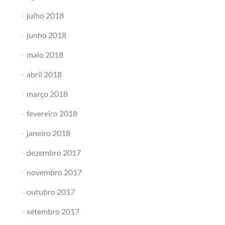
julho 2018
junho 2018
maio 2018
abril 2018
março 2018
fevereiro 2018
janeiro 2018
dezembro 2017
novembro 2017
outubro 2017
setembro 2017