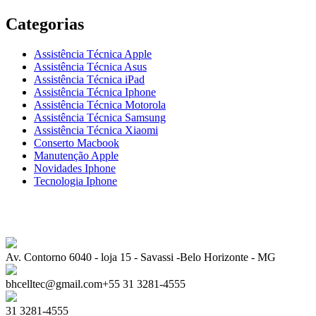
Categorias
Assistência Técnica Apple
Assistência Técnica Asus
Assistência Técnica iPad
Assistência Técnica Iphone
Assistência Técnica Motorola
Assistência Técnica Samsung
Assistência Técnica Xiaomi
Conserto Macbook
Manutenção Apple
Novidades Iphone
Tecnologia Iphone
Av. Contorno 6040 - loja 15 - Savassi -Belo Horizonte - MG
bhcelltec@gmail.com+55 31 3281-4555
31 3281-4555