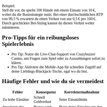
Beispiel:
Stell dir vor, du spielst 100 Hände mit einem Einsatz von 10 €,
wobei du die Basisstrategie nutzt. Bei einer durchschnittlichen RTP
von 99,5 % erwartest du einen Verlust von nur 0,5 € pro 100 €.
Durch geschicktes Bet‑Sizing kannst du diesen Verlust weiter
minimieren.
Pro‑Tipps für ein reibungsloses
Spielerlebnis
Pro Tip: Nutze die Live‑Chat‑Support von Crazybuzzer
Casino, um Fragen zum Spiel oder zu Auszahlungen sofort zu
klären.
Pro Tip: Aktiviere die Mobile‑App für schnellen Zugriff auf
deine Lieblings‑Blackjack‑Tische, egal wo du bist.
Häufige Fehler und wie du sie vermeidest
Fehler
Konsequenz
Korrekturmaßnahme
Schnell
Zu hohe Einsätze
Setze Einsatzlimits
Geldverlust
Ignorieren des
Bonus wird
Plane deine Einsätze um den