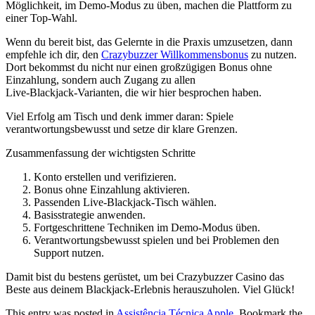
Möglichkeit, im Demo‑Modus zu üben, machen die Plattform zu
einer Top‑Wahl.
Wenn du bereit bist, das Gelernte in die Praxis umzusetzen, dann
empfehle ich dir, den
Crazybuzzer Willkommensbonus
zu nutzen.
Dort bekommst du nicht nur einen großzügigen Bonus ohne
Einzahlung, sondern auch Zugang zu allen
Live‑Blackjack‑Varianten, die wir hier besprochen haben.
Viel Erfolg am Tisch und denk immer daran: Spiele
verantwortungsbewusst und setze dir klare Grenzen.
Zusammenfassung der wichtigsten Schritte
Konto erstellen und verifizieren.
Bonus ohne Einzahlung aktivieren.
Passenden Live‑Blackjack‑Tisch wählen.
Basisstrategie anwenden.
Fortgeschrittene Techniken im Demo‑Modus üben.
Verantwortungsbewusst spielen und bei Problemen den
Support nutzen.
Damit bist du bestens gerüstet, um bei Crazybuzzer Casino das
Beste aus deinem Blackjack‑Erlebnis herauszuholen. Viel Glück!
This entry was posted in
Assistência Técnica Apple
. Bookmark the