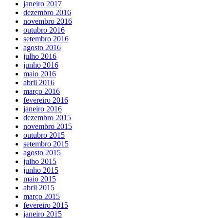
janeiro 2017
dezembro 2016
novembro 2016
outubro 2016
setembro 2016
agosto 2016
julho 2016
junho 2016
maio 2016
abril 2016
março 2016
fevereiro 2016
janeiro 2016
dezembro 2015
novembro 2015
outubro 2015
setembro 2015
agosto 2015
julho 2015
junho 2015
maio 2015
abril 2015
março 2015
fevereiro 2015
janeiro 2015