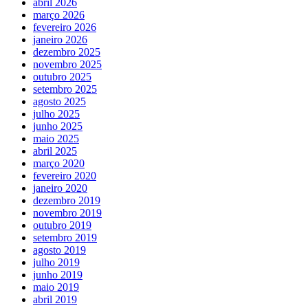
abril 2026
março 2026
fevereiro 2026
janeiro 2026
dezembro 2025
novembro 2025
outubro 2025
setembro 2025
agosto 2025
julho 2025
junho 2025
maio 2025
abril 2025
março 2020
fevereiro 2020
janeiro 2020
dezembro 2019
novembro 2019
outubro 2019
setembro 2019
agosto 2019
julho 2019
junho 2019
maio 2019
abril 2019