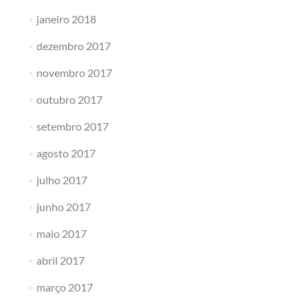
janeiro 2018
dezembro 2017
novembro 2017
outubro 2017
setembro 2017
agosto 2017
julho 2017
junho 2017
maio 2017
abril 2017
março 2017