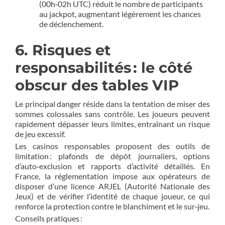
(00h‑02h UTC) réduit le nombre de participants
au jackpot, augmentant légèrement les chances
de déclenchement.
6. Risques et
responsabilités : le côté
obscur des tables VIP
Le principal danger réside dans la tentation de miser des
sommes colossales sans contrôle. Les joueurs peuvent
rapidement dépasser leurs limites, entraînant un risque
de jeu excessif.
Les casinos responsables proposent des outils de
limitation : plafonds de dépôt journaliers, options
d’auto‑exclusion et rapports d’activité détaillés. En
France, la réglementation impose aux opérateurs de
disposer d’une licence ARJEL (Autorité Nationale des
Jeux) et de vérifier l’identité de chaque joueur, ce qui
renforce la protection contre le blanchiment et le sur‑jeu.
Conseils pratiques :