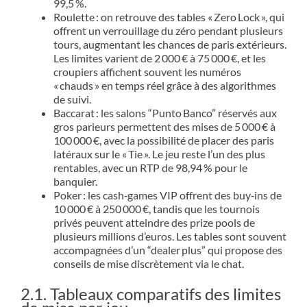
99,5 %.
Roulette : on retrouve des tables « Zero Lock », qui
offrent un verrouillage du zéro pendant plusieurs
tours, augmentant les chances de paris extérieurs.
Les limites varient de 2 000 € à 75 000 €, et les
croupiers affichent souvent les numéros
« chauds » en temps réel grâce à des algorithmes
de suivi.
Baccarat : les salons “Punto Banco” réservés aux
gros parieurs permettent des mises de 5 000 € à
100 000 €, avec la possibilité de placer des paris
latéraux sur le « Tie ». Le jeu reste l’un des plus
rentables, avec un RTP de 98,94 % pour le
banquier.
Poker : les cash‑games VIP offrent des buy‑ins de
10 000 € à 250 000 €, tandis que les tournois
privés peuvent atteindre des prize pools de
plusieurs millions d’euros. Les tables sont souvent
accompagnées d’un “dealer plus” qui propose des
conseils de mise discrètement via le chat.
2.1. Tableaux comparatifs des limites