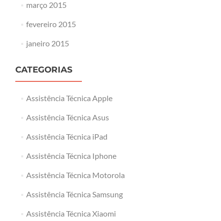
março 2015
fevereiro 2015
janeiro 2015
CATEGORIAS
Assistência Técnica Apple
Assistência Técnica Asus
Assistência Técnica iPad
Assistência Técnica Iphone
Assistência Técnica Motorola
Assistência Técnica Samsung
Assistência Técnica Xiaomi