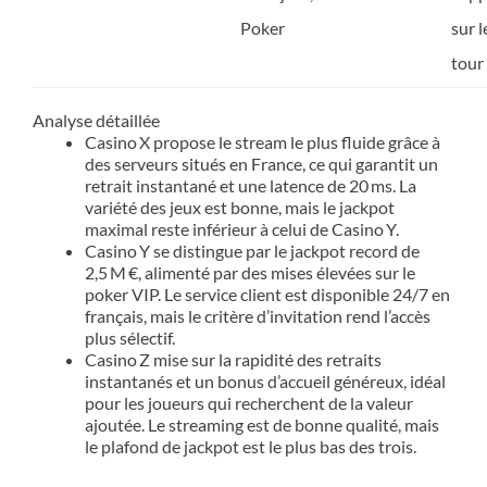
Poker
sur 
tour
Analyse détaillée
Casino X propose le stream le plus fluide grâce à
des serveurs situés en France, ce qui garantit un
retrait instantané et une latence de 20 ms. La
variété des jeux est bonne, mais le jackpot
maximal reste inférieur à celui de Casino Y.
Casino Y se distingue par le jackpot record de
2,5 M €, alimenté par des mises élevées sur le
poker VIP. Le service client est disponible 24/7 en
français, mais le critère d’invitation rend l’accès
plus sélectif.
Casino Z mise sur la rapidité des retraits
instantanés et un bonus d’accueil généreux, idéal
pour les joueurs qui recherchent de la valeur
ajoutée. Le streaming est de bonne qualité, mais
le plafond de jackpot est le plus bas des trois.