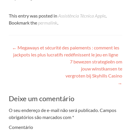
This entry was posted in
Assistência Técnica Apple
.
Bookmark the
permalink
.
Post
←
Megaways et sécurité des paiements : comment les
jackpots les plus lucratifs redéfinissent le jeu en ligne
navigation
7 bewezen strategieën om
jouw winstkansen te
vergroten bij Skyhills Casino
→
Deixe um comentário
O seu endereço de e-mail não será publicado.
Campos
obrigatórios são marcados com
*
Comentário