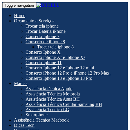
Toggle navigation
Home
Orçamento e Serviços
Trocar tela iphone
Trocar Bateria iPhone
Conserto Iphone 7
Conserto de iPhone 8
Trocar tela iphone 8
Conserto Iphone X
Conserto iphone Xr e Iphone Xs
Conserto Iphone 11
Conserto Iphone 12 e Iphone 12 mini
Conserto iPhone 12 Pro e iPhone 12 Pro Max.
Conserto Iphone 13 e Iphone 13 Pro
Marcas
Assistência técnica Apple
Assistência Técnica Motorola
Assistência Técnica Asus BH
Assistência Técnica Celular Samsung BH
Assistência Técnica LG
Smartphone
Assistência Técnica Macbook
Dicas Tech