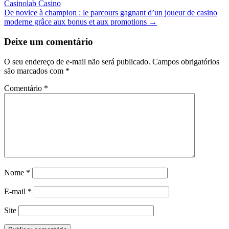
Casinolab Casino
navigation
De novice à champion : le parcours gagnant d’un joueur de casino
moderne grâce aux bonus et aux promotions
→
Deixe um comentário
O seu endereço de e-mail não será publicado.
Campos obrigatórios
são marcados com
*
Comentário
*
Nome
*
E-mail
*
Site