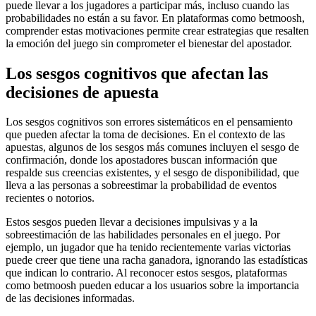
puede llevar a los jugadores a participar más, incluso cuando las
probabilidades no están a su favor. En plataformas como betmoosh,
comprender estas motivaciones permite crear estrategias que resalten
la emoción del juego sin comprometer el bienestar del apostador.
Los sesgos cognitivos que afectan las
decisiones de apuesta
Los sesgos cognitivos son errores sistemáticos en el pensamiento
que pueden afectar la toma de decisiones. En el contexto de las
apuestas, algunos de los sesgos más comunes incluyen el sesgo de
confirmación, donde los apostadores buscan información que
respalde sus creencias existentes, y el sesgo de disponibilidad, que
lleva a las personas a sobreestimar la probabilidad de eventos
recientes o notorios.
Estos sesgos pueden llevar a decisiones impulsivas y a la
sobreestimación de las habilidades personales en el juego. Por
ejemplo, un jugador que ha tenido recientemente varias victorias
puede creer que tiene una racha ganadora, ignorando las estadísticas
que indican lo contrario. Al reconocer estos sesgos, plataformas
como betmoosh pueden educar a los usuarios sobre la importancia
de las decisiones informadas.