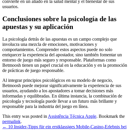
convierte en un aliado en la salud mental y el bienestar de sus
usuarios.
Conclusiones sobre la psicología de las
apuestas y su aplicación
La psicología detrás de las apuestas es un campo complejo que
involucra una mezcla de emociones, motivaciones y
comportamientos. Comprender estos aspectos puede no solo
enriquecer la experiencia del apostador, sino también fomentar un
entorno de juego más seguro y responsable. Plataformas como
Betmoosh tienen un papel crucial en la educación y en la promoción
de prácticas de juego responsable.
Al integrar principios psicológicos en su modelo de negocio,
Betmoosh puede mejorar significativamente la experiencia de sus
usuarios, ayudando a los apostadores a tomar decisiones más
informadas y equilibradas. En última instancia, la combinación de
psicología y tecnología puede llevar a un futuro más brillante y
responsable para la industria del juego en línea.
This entry was posted in
Assistência Técnica Apple
. Bookmark the
permalink
.
Post
←
10 Insider‑Tipps für ein erstklassiges Mobile‑Casino‑Erlebnis bei