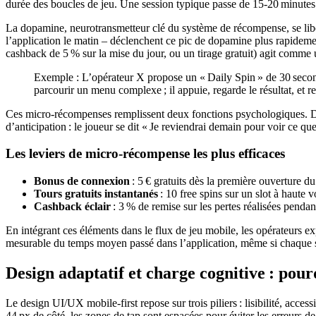
durée des boucles de jeu. Une session typique passe de 15‑20 minutes s
La dopamine, neurotransmetteur clé du système de récompense, se libè
l’application le matin – déclenchent ce pic de dopamine plus rapidemen
cashback de 5 % sur la mise du jour, ou un tirage gratuit) agit comme 
Exemple : L’opérateur X propose un « Daily Spin » de 30 second
parcourir un menu complexe ; il appuie, regarde le résultat, et 
Ces micro‑récompenses remplissent deux fonctions psychologiques. D’u
d’anticipation : le joueur se dit « Je reviendrai demain pour voir ce que
Les leviers de micro‑récompense les plus efficaces
Bonus de connexion
: 5 € gratuits dès la première ouverture du
Tours gratuits instantanés
: 10 free spins sur un slot à haute vo
Cashback éclair
: 3 % de remise sur les pertes réalisées pendan
En intégrant ces éléments dans le flux de jeu mobile, les opérateurs 
mesurable du temps moyen passé dans l’application, même si chaque s
Design adaptatif et charge cognitive : pour
Le design UI/UX mobile‑first repose sur trois piliers : lisibilité, acc
44 px de côté, les zones de tap sont espacées pour éviter les erreurs de 