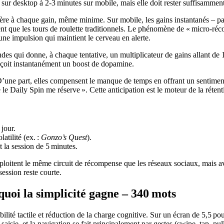
ur desktop à 2‑3 minutes sur mobile, mais elle doit rester suffisamment 
re à chaque gain, même minime. Sur mobile, les gains instantanés – pa
t que les tours de roulette traditionnels. Le phénomène de « micro‑récom
une impulsion qui maintient le cerveau en alerte.
es qui donne, à chaque tentative, un multiplicateur de gains allant de
reçoit instantanément un boost de dopamine.
ne part, elles compensent le manque de temps en offrant un sentiment d
 le Daily Spin me réserve ». Cette anticipation est le moteur de la rétent
 jour.
latilité (ex. :
Gonzo’s Quest
).
t la session de 5 minutes.
exploitent le même circuit de récompense que les réseaux sociaux, mais 
ession reste courte.
quoi la simplicité gagne – 340 mots
essibilité tactile et réduction de la charge cognitive. Sur un écran de 5
saisie, et la navigation se fait principalement par gestes (swipe, tap, pull