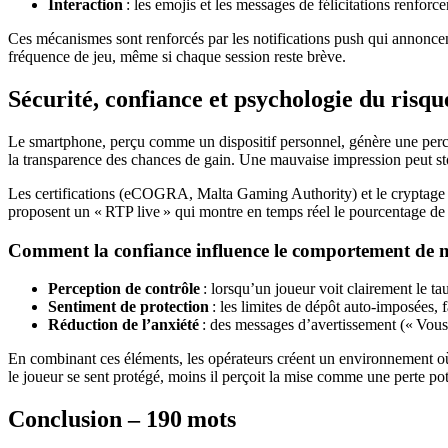
Interaction
: les emojis et les messages de félicitations renforc
Ces mécanismes sont renforcés par les notifications push qui annoncent
fréquence de jeu, même si chaque session reste brève.
Sécurité, confiance et psychologie du risqu
Le smartphone, perçu comme un dispositif personnel, génère une percep
la transparence des chances de gain. Une mauvaise impression peut s
Les certifications (eCOGRA, Malta Gaming Authority) et le cryptage S
proposent un « RTP live » qui montre en temps réel le pourcentage de r
Comment la confiance influence le comportement de 
Perception de contrôle
: lorsqu’un joueur voit clairement le ta
Sentiment de protection
: les limites de dépôt auto‑imposées, 
Réduction de l’anxiété
: des messages d’avertissement (« Vous
En combinant ces éléments, les opérateurs créent un environnement où
le joueur se sent protégé, moins il perçoit la mise comme une perte poten
Conclusion – 190 mots