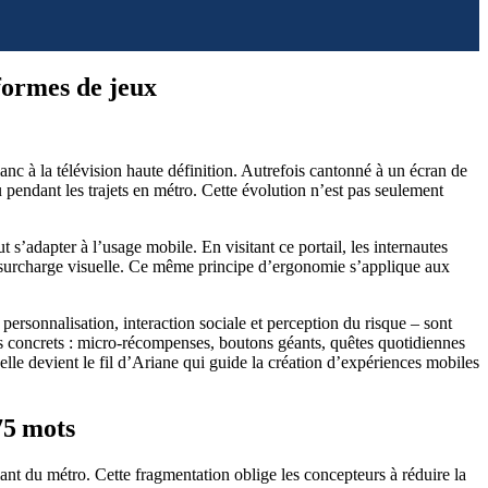
formes de jeux
nc à la télévision haute définition. Autrefois cantonné à un écran de
 pendant les trajets en métro. Cette évolution n’est pas seulement
t s’adapter à l’usage mobile. En visitant ce portail, les internautes
 surcharge visuelle. Ce même principe d’ergonomie s’applique aux
ersonnalisation, interaction sociale et perception du risque – sont
s concrets : micro‑récompenses, boutons géants, quêtes quotidiennes
lle devient le fil d’Ariane qui guide la création d’expériences mobiles
75 mots
iant du métro. Cette fragmentation oblige les concepteurs à réduire la