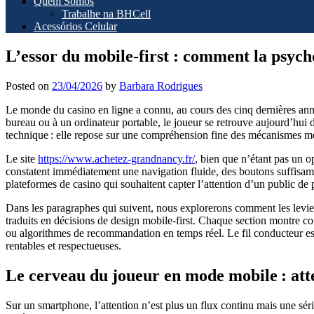
Quem Somos
Trabalhe na BHCell
Acessórios Celular
L’essor du mobile‑first : comment la psych
Posted on
23/04/2026
by
Barbara Rodrigues
Le monde du casino en ligne a connu, au cours des cinq dernières année
bureau ou à un ordinateur portable, le joueur se retrouve aujourd’hui 
technique : elle repose sur une compréhension fine des mécanismes m
Le site
https://www.achetez-grandnancy.fr/
, bien que n’étant pas un op
constatent immédiatement une navigation fluide, des boutons suffisa
plateformes de casino qui souhaitent capter l’attention d’un public de 
Dans les paragraphes qui suivent, nous explorerons comment les leviers
traduits en décisions de design mobile‑first. Chaque section montre 
ou algorithmes de recommandation en temps réel. Le fil conducteur est 
rentables et respectueuses.
Le cerveau du joueur en mode mobile : at
Sur un smartphone, l’attention n’est plus un flux continu mais une séri