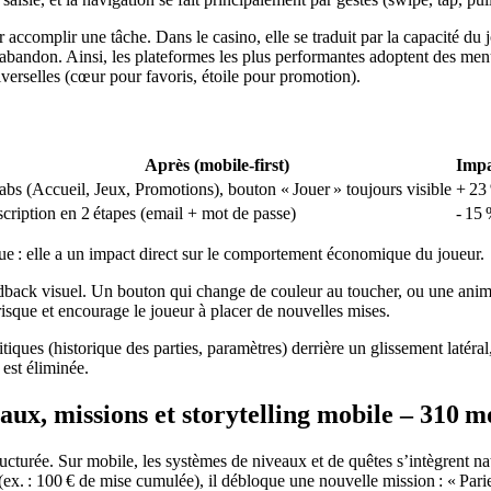
 accomplir une tâche. Dans le casino, elle se traduit par la capacité du
andon. Ainsi, les plateformes les plus performantes adoptent des menus 
iverselles (cœur pour favoris, étoile pour promotion).
Après (mobile‑first)
Impa
tabs (Accueil, Jeux, Promotions), bouton « Jouer » toujours visible
+ 23
scription en 2 étapes (email + mot de passe)
- 15
ique : elle a un impact direct sur le comportement économique du joueur.
edback visuel. Un bouton qui change de couleur au toucher, ou une anima
u risque et encourage le joueur à placer de nouvelles mises.
ques (historique des parties, paramètres) derrière un glissement latéral, 
 est éliminée.
aux, missions et storytelling mobile – 310 m
ucturée. Sur mobile, les systèmes de niveaux et de quêtes s’intègrent na
r (ex. : 100 € de mise cumulée), il débloque une nouvelle mission : « Par