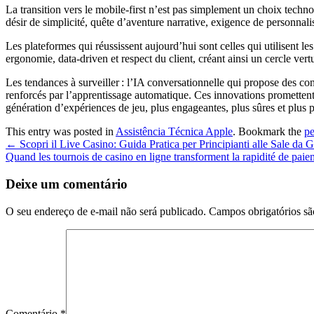
La transition vers le mobile‑first n’est pas simplement un choix tech
désir de simplicité, quête d’aventure narrative, exigence de personnali
Les plateformes qui réussissent aujourd’hui sont celles qui utilisent le
ergonomie, data‑driven et respect du client, créant ainsi un cercle vertu
Les tendances à surveiller : l’IA conversationnelle qui propose des co
renforcés par l’apprentissage automatique. Ces innovations promettent 
génération d’expériences de jeu, plus engageantes, plus sûres et plus 
This entry was posted in
Assistência Técnica Apple
. Bookmark the
pe
Post
←
Scopri il Live Casino: Guida Pratica per Principianti alle Sale da 
Quand les tournois de casino en ligne transforment la rapidité de pai
navigation
Deixe um comentário
O seu endereço de e-mail não será publicado.
Campos obrigatórios s
Comentário
*