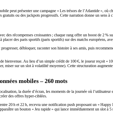
mobile peut présenter une campagne « Les trésors de l’Atlantide », où ch
rs gratuits ou des jackpots progressifs. Cette narration donne un sens à
vec des récompenses croissantes ; chaque rang offre un boost de 2 % su
à placer des paris sportifs (paris sportifs) sur des matchs européens, a
progresser, débloquer, raconter son histoire à ses amis, puis recommencer
 de bienvenue. Au lieu d’un simple crédit de 100 €, le joueur reçoit « 1
ler, miser sur un slot à volatilité moyenne). Cette structuration augmente
données mobiles – 260 mots
ocalisation, la durée d’écran, les moments de la journée où l’utilisateur
réer des offres hyper‑ciblées.
ir, entre 20 h et 22 h, recevra une notification push proposant un « Ha
pparaître un bouton « Jeu rapide » qui lance immédiatement un slot à 5 