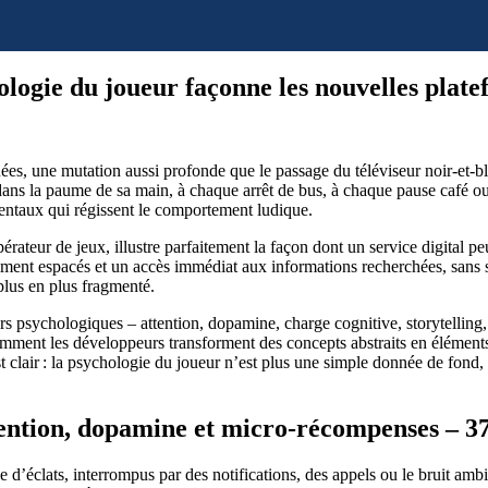
ologie du joueur façonne les nouvelles plate
s, une mutation aussi profonde que le passage du téléviseur noir‑et‑bla
dans la paume de sa main, à chaque arrêt de bus, à chaque pause café ou
entaux qui régissent le comportement ludique.
érateur de jeux, illustre parfaitement la façon dont un service digital peu
mment espacés et un accès immédiat aux informations recherchées, sans
plus en plus fragmenté.
 psychologiques – attention, dopamine, charge cognitive, storytelling, p
comment les développeurs transforment des concepts abstraits en élément
clair : la psychologie du joueur n’est plus une simple donnée de fond, e
tention, dopamine et micro‑récompenses – 3
e d’éclats, interrompus par des notifications, des appels ou le bruit amb