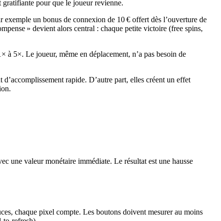
gratifiante pour que le joueur revienne.
r exemple un bonus de connexion de 10 € offert dès l’ouverture de
pense » devient alors central : chaque petite victoire (free spins,
 1× à 5×. Le joueur, même en déplacement, n’a pas besoin de
’accomplissement rapide. D’autre part, elles créent un effet
ion.
avec une valeur monétaire immédiate. Le résultat est une hausse
,5 pouces, chaque pixel compte. Les boutons doivent mesurer au moins
‑to‑refresh).