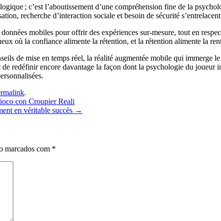
nologique ; c’est l’aboutissement d’une compréhension fine de la psycho
sation, recherche d’interaction sociale et besoin de sécurité s’entrelace
s données mobiles pour offrir des expériences sur‑mesure, tout en respectan
eux où la confiance alimente la rétention, et la rétention alimente la rent
nseils de mise en temps réel, la réalité augmentée mobile qui immerge le 
de redéfinir encore davantage la façon dont la psychologie du joueur in
personnalisées.
rmalink
.
Gioco con Croupier Reali
ement en véritable succès
→
ão marcados com
*