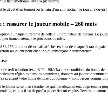
ent le lien émotionnel avec la plateforme.
 le début d’un tournoi ou le gain d’un ami, incitant le joueur à ouvrir 
e : rassurer le joueur mobile – 260 mots
tion du risque différente de celle d’un ordinateur de bureau. Le joueur 
topper immédiatement le processus de mise.
SL 256‑bits sont désormais affichés en haut de chaque écran de paiemen
etour au joueur pour chaque slot, renforçant la transparence.
mise
ux de redistribution (ex. : RTP = 96,5 %) et les conditions du bonus de 
facilement réglables dans les paramètres, donnent au joueur le sentiment
 avez atteint votre limite de mise quotidienne ») sont perçus comme un
 le joueur se sent en sécurité, ce qui, paradoxalement, augmente la pr
tielle, et plus il est disposé à placer des mises plus élevées, notamment 