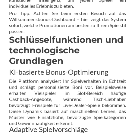
individuelles Erlebnis zu bieten.
Pro Tipp: Achten Sie beim ersten Besuch auf das
Willkommensbonus‑Dashboard – hier zeigt das System
sofort, welche Promotionen am besten zu Ihrem Spielstil
passen.
Schlüssel­funktionen und
technologische
Grundlagen
KI‑basierte Bonus‑Optimierung
Die Plattform analysiert Ihr Spielverhalten in Echtzeit
und schlägt personalisierte Boni vor. Beispielsweise
erhalten Vielspieler im Slot‑Bereich häufige
Cashback‑Angebote, während Tisch‑Liebhaber
bevorzugt Freispiele für Live‑Dealer‑Spiele bekommen.
Diese Dynamik basiert auf maschinellem Lernen, das
Muster wie Einsatzhöhe, bevorzugte Spielkategorien
und Gewinnhäufigkeit erkennt.
Adaptive Spielvorschläge