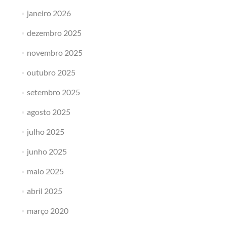
janeiro 2026
dezembro 2025
novembro 2025
outubro 2025
setembro 2025
agosto 2025
julho 2025
junho 2025
maio 2025
abril 2025
março 2020