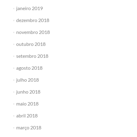
janeiro 2019
dezembro 2018
novembro 2018
outubro 2018
setembro 2018
agosto 2018
julho 2018
junho 2018
maio 2018
abril 2018
março 2018