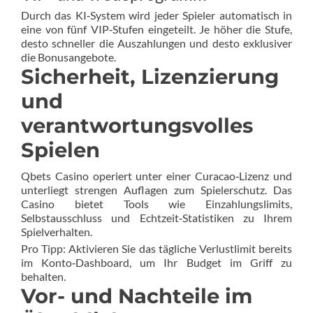
Durch das KI‑System wird jeder Spieler automatisch in
eine von fünf VIP‑Stufen eingeteilt. Je höher die Stufe,
desto schneller die Auszahlungen und desto exklusiver
die Bonusangebote.
Sicherheit, Lizenzierung
und
verantwortungsvolles
Spielen
Qbets Casino operiert unter einer Curacao‑Lizenz und
unterliegt strengen Auflagen zum Spielerschutz. Das
Casino bietet Tools wie Einzahlungslimits,
Selbstausschluss und Echtzeit‑Statistiken zu Ihrem
Spielverhalten.
Pro Tipp: Aktivieren Sie das tägliche Verlustlimit bereits
im Konto‑Dashboard, um Ihr Budget im Griff zu
behalten.
Vor- und Nachteile im