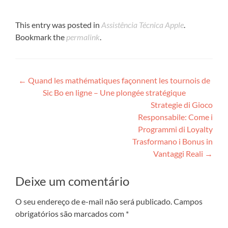
This entry was posted in
Assistência Técnica Apple
.
Bookmark the
permalink
.
Post
←
Quand les mathématiques façonnent les tournois de
Sic Bo en ligne – Une plongée stratégique
navigation
Strategie di Gioco
Responsabile: Come i
Programmi di Loyalty
Trasformano i Bonus in
Vantaggi Reali
→
Deixe um comentário
O seu endereço de e-mail não será publicado.
Campos
obrigatórios são marcados com
*