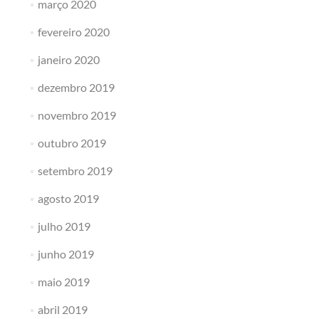
março 2020
fevereiro 2020
janeiro 2020
dezembro 2019
novembro 2019
outubro 2019
setembro 2019
agosto 2019
julho 2019
junho 2019
maio 2019
abril 2019