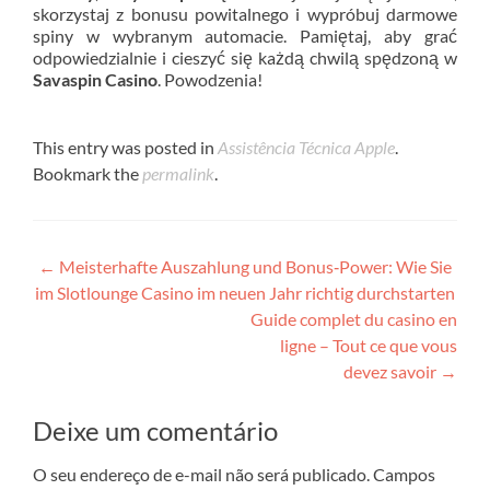
skorzystaj z bonusu powitalnego i wypróbuj darmowe
spiny w wybranym automacie. Pamiętaj, aby grać
odpowiedzialnie i cieszyć się każdą chwilą spędzoną w
Savaspin Casino
. Powodzenia!
This entry was posted in
Assistência Técnica Apple
.
Bookmark the
permalink
.
Post
←
Meisterhafte Auszahlung und Bonus‑Power: Wie Sie
im Slotlounge Casino im neuen Jahr richtig durchstarten
navigation
Guide complet du casino en
ligne – Tout ce que vous
devez savoir
→
Deixe um comentário
O seu endereço de e-mail não será publicado.
Campos