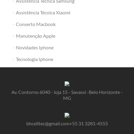
Assistência Técnica Samsung
Assistência Técnica Xiaomi
Conserto Macbook
Manutenção Apple
Novidades Iphone
Tecnologia Iphone
Av. Contorno 6040 - loja 15 - Savassi -Belo Horizonte -
MG
bhcelltec@gmail.com+55 31 3281-4555