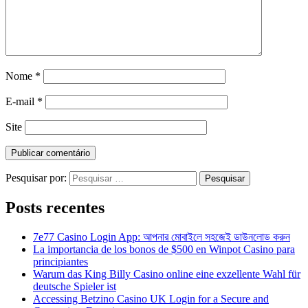
Nome
*
E-mail
*
Site
Pesquisar por:
Posts recentes
7e77 Casino Login App: আপনার মোবাইলে সহজেই ডাউনলোড করুন
La importancia de los bonos de $500 en Winpot Casino para
principiantes
Warum das King Billy Casino online eine exzellente Wahl für
deutsche Spieler ist
Accessing Betzino Casino UK Login for a Secure and