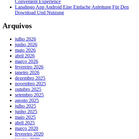
Convenient Experience
Lapalingo App Android Eine Einfache Anleitung Für Den
Download Und Nutzung
Arquivos
julho 2026
junho 2026
maio 2026
abril 2026
março 2026
fevereiro 2026
janeiro 2026
dezembro 2025
novembro 2025
outubro 2025
setembro 2025
agosto 2025
julho 2025
junho 2025
maio 2025
abril 2025
março 2020
fevereiro 2020