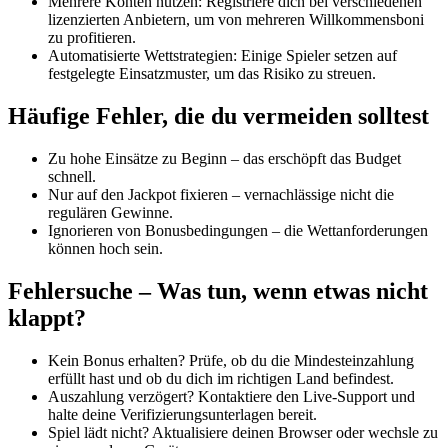
Mehrere Konten nutzen: Registriere dich bei verschiedenen
lizenzierten Anbietern, um von mehreren Willkommensboni
zu profitieren.
Automatisierte Wettstrategien: Einige Spieler setzen auf
festgelegte Einsatzmuster, um das Risiko zu streuen.
Häufige Fehler, die du vermeiden solltest
Zu hohe Einsätze zu Beginn – das erschöpft das Budget
schnell.
Nur auf den Jackpot fixieren – vernachlässige nicht die
regulären Gewinne.
Ignorieren von Bonusbedingungen – die Wettanforderungen
können hoch sein.
Fehlersuche – Was tun, wenn etwas nicht
klappt?
Kein Bonus erhalten? Prüfe, ob du die Mindesteinzahlung
erfüllt hast und ob du dich im richtigen Land befindest.
Auszahlung verzögert? Kontaktiere den Live‑Support und
halte deine Verifizierungsunterlagen bereit.
Spiel lädt nicht? Aktualisiere deinen Browser oder wechsle zu