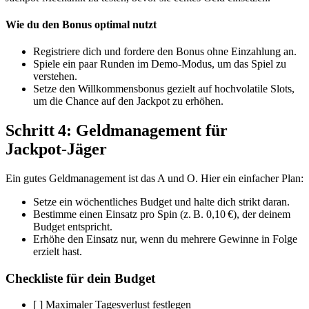
Wie du den Bonus optimal nutzt
Registriere dich und fordere den Bonus ohne Einzahlung an.
Spiele ein paar Runden im Demo‑Modus, um das Spiel zu
verstehen.
Setze den Willkommensbonus gezielt auf hochvolatile Slots,
um die Chance auf den Jackpot zu erhöhen.
Schritt 4: Geldmanagement für
Jackpot‑Jäger
Ein gutes Geldmanagement ist das A und O. Hier ein einfacher Plan:
Setze ein wöchentliches Budget und halte dich strikt daran.
Bestimme einen Einsatz pro Spin (z. B. 0,10 €), der deinem
Budget entspricht.
Erhöhe den Einsatz nur, wenn du mehrere Gewinne in Folge
erzielt hast.
Checkliste für dein Budget
[ ] Maximaler Tagesverlust festlegen