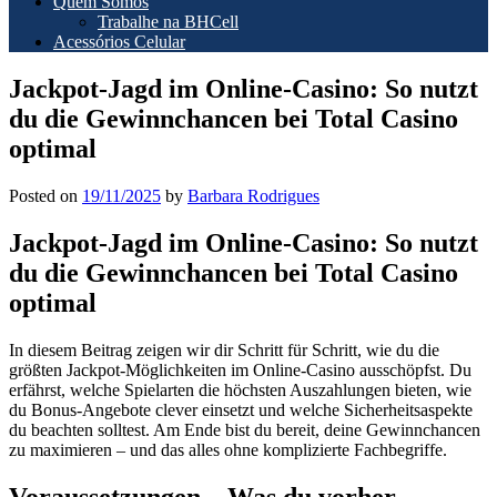
Quem Somos
Trabalhe na BHCell
Acessórios Celular
Jackpot‑Jagd im Online‑Casino: So nutzt
du die Gewinnchancen bei Total Casino
optimal
Posted on
19/11/2025
by
Barbara Rodrigues
Jackpot‑Jagd im Online‑Casino: So nutzt
du die Gewinnchancen bei Total Casino
optimal
In diesem Beitrag zeigen wir dir Schritt für Schritt, wie du die
größten Jackpot‑Möglichkeiten im Online‑Casino ausschöpfst. Du
erfährst, welche Spielarten die höchsten Auszahlungen bieten, wie
du Bonus‑Angebote clever einsetzt und welche Sicherheitsaspekte
du beachten solltest. Am Ende bist du bereit, deine Gewinnchancen
zu maximieren – und das alles ohne komplizierte Fachbegriffe.
Voraussetzungen – Was du vorher