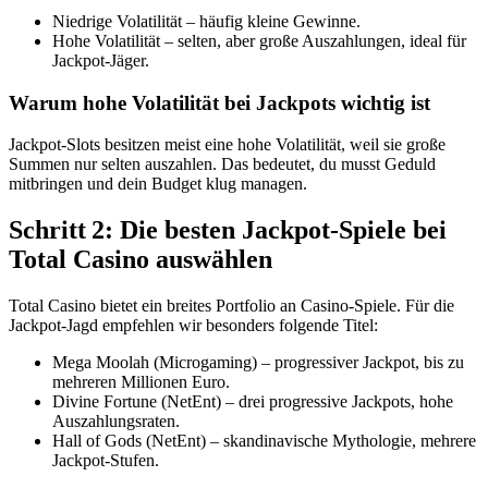
Niedrige Volatilität – häufig kleine Gewinne.
Hohe Volatilität – selten, aber große Auszahlungen, ideal für
Jackpot‑Jäger.
Warum hohe Volatilität bei Jackpots wichtig ist
Jackpot‑Slots besitzen meist eine hohe Volatilität, weil sie große
Summen nur selten auszahlen. Das bedeutet, du musst Geduld
mitbringen und dein Budget klug managen.
Schritt 2: Die besten Jackpot‑Spiele bei
Total Casino auswählen
Total Casino bietet ein breites Portfolio an Casino‑Spiele. Für die
Jackpot‑Jagd empfehlen wir besonders folgende Titel:
Mega Moolah (Microgaming) – progressiver Jackpot, bis zu
mehreren Millionen Euro.
Divine Fortune (NetEnt) – drei progressive Jackpots, hohe
Auszahlungsraten.
Hall of Gods (NetEnt) – skandinavische Mythologie, mehrere
Jackpot‑Stufen.