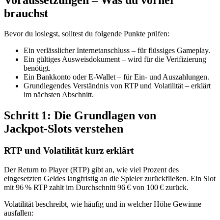
brauchst
Bevor du loslegst, solltest du folgende Punkte prüfen:
Ein verlässlicher Internetanschluss – für flüssiges Gameplay.
Ein gültiges Ausweisdokument – wird für die Verifizierung
benötigt.
Ein Bankkonto oder E‑Wallet – für Ein- und Auszahlungen.
Grundlegendes Verständnis von RTP und Volatilität – erklärt
im nächsten Abschnitt.
Schritt 1: Die Grundlagen von
Jackpot‑Slots verstehen
RTP und Volatilität kurz erklärt
Der Return to Player (RTP) gibt an, wie viel Prozent des
eingesetzten Geldes langfristig an die Spieler zurückfließen. Ein Slot
mit 96 % RTP zahlt im Durchschnitt 96 € von 100 € zurück.
Volatilität beschreibt, wie häufig und in welcher Höhe Gewinne
ausfallen: