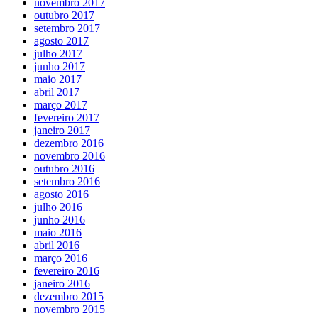
novembro 2017
outubro 2017
setembro 2017
agosto 2017
julho 2017
junho 2017
maio 2017
abril 2017
março 2017
fevereiro 2017
janeiro 2017
dezembro 2016
novembro 2016
outubro 2016
setembro 2016
agosto 2016
julho 2016
junho 2016
maio 2016
abril 2016
março 2016
fevereiro 2016
janeiro 2016
dezembro 2015
novembro 2015