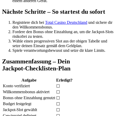
einem anderen Gerät.
Nächste Schritte – So startest du sofort
Registriere dich bei
Total Casino Deutschland
und sichere dir
den Willkommensbonus.
Fordere den Bonus ohne Einzahlung an, um die Jackpot‑Slots
risikofrei zu testen.
Wähle einen progressiven Slot aus der obigen Tabelle und
setze deinen Einsatz gemäß dem Geldplan.
Spiele verantwortungsbewusst und setze dir klare Limits.
Zusammenfassung – Dein
Jackpot‑Checklisten‑Plan
Aufgabe
Erledigt?
Konto verifiziert
☐
Willkommensbonus aktiviert
☐
Bonus ohne Einzahlung genutzt
☐
Budget festgelegt
☐
Jackpot‑Slot gewählt
☐
Gewinnziel definiert
☐