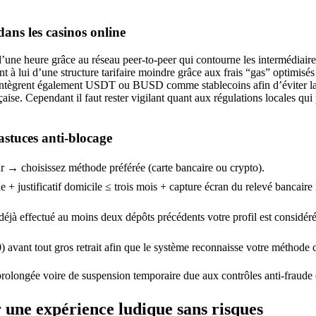
ans les casinos online
 d’une heure grâce au réseau peer‑to‑peer qui contourne les intermédiaire
t à lui d’une structure tarifaire moindre grâce aux frais “gas” optimi
 intègrent également USDT ou BUSD comme stablecoins afin d’éviter la 
ançaise. Cependant il faut rester vigilant quant aux régulations locales 
 astuces anti‑blocage
r → choisissez méthode préférée (carte bancaire ou crypto).
e + justificatif domicile ≤ trois mois + capture écran du relevé bancair
déjà effectué au moins deux dépôts précédents votre profil est considéré 
10) avant tout gros retrait afin que le système reconnaisse votre méthod
 prolongée voire de suspension temporaire due aux contrôles anti‑fraude c
 une expérience ludique sans risques