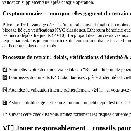
validation supplémentaire après chaque opération.
Cryptomonnaies – pourquoi elles gagnent du terrain d
Bitcoin offre l’avantage décisif d’un retrait souvent finalisé en moins
blocage lié aux vérifications KYC classiques. Ethereum bénéficie quan
les micro‑dépôts fréquents (< €10). La plupart des nouveaux casinos
requis par certains joueurs soucieux de leur confidentialité fiscale fr
actifs depuis plus de six mois .
Processus de retrait : délais, vérifications d’identité &
1️⃣ Soumettez votre demande via le tableau “Retrait” du compte joueu
2️⃣ Fournissez documents KYC standardisés : pièce d’identité officiell
3️⃣ Attendez la validation interne (généralement <24 h) ; si vous avez 
4️⃣ Astuce anti‑blocage : effectuez toujours un petit dépôt test (€5–€
En suivant cette checklist vous limitez fortement les risques d’attente
VI️⃣ Jouer responsablement – conseils pour