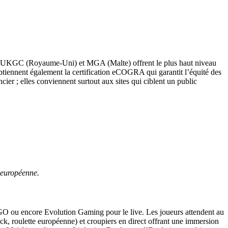
nces UKGC (Royaume‑Uni) et MGA (Malte) offrent le plus haut niveau
 obtiennent également la certification eCOGRA qui garantit l’équité des
cier ; elles conviennent surtout aux sites qui ciblent un public
é européenne.
GO ou encore Evolution Gaming pour le live. Les joueurs attendent au
ck, roulette européenne) et croupiers en direct offrant une immersion