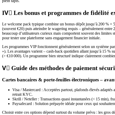
plein tapis.
IV️⃣ Les bonus et programmes de fidélité e
Le welcome pack typique combine un bonus dépôt jusqu’à 200 % + 50 to
(souvent €20) puis atteindre le wagering requis – généralement entre 20
beaucoup d’utilisateurs curieux mais comportent souvent des limites stri
pour tester une plateforme sans engagement financier initiale.
Les programmes VIP fonctionnent généralement selon un système par po
»). Les avantages varient – cash‑back quotidien allant jusqu’à 15 % su
(> €10 000). Un programme bien structuré indique clairement combien il
V️⃣ Guide des méthodes de paiement sécuri
Cartes bancaires & porte‑feuilles électroniques – avan
Visa / Mastercard : Acceptées partout, plafonds élevés adaptés a
retrait KYC.
Skrill / Neteller : Transactions quasi instantanées (< 15 min), fr
Paysafecard : Solution prépayée idéale pour ceux qui souhaitent
Choisir entre ces options dépend surtout du volume prévu : les gros dép