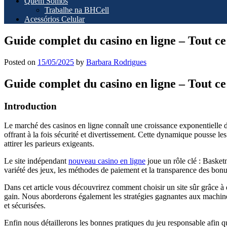
Quem Somos
Trabalhe na BHCell
Acessórios Celular
Guide complet du casino en ligne – Tout ce
Posted on
15/05/2025
by
Barbara Rodrigues
Guide complet du casino en ligne – Tout ce
Introduction
Le marché des casinos en ligne connaît une croissance exponentielle 
offrant à la fois sécurité et divertissement. Cette dynamique pousse 
attirer les parieurs exigeants.
Le site indépendant
nouveau casino en ligne
joue un rôle clé : Basket
variété des jeux, les méthodes de paiement et la transparence des bonus
Dans cet article vous découvrirez comment choisir un site sûr grâce à 
gain. Nous aborderons également les stratégies gagnantes aux machines
et sécurisées.
Enfin nous détaillerons les bonnes pratiques du jeu responsable afin qu