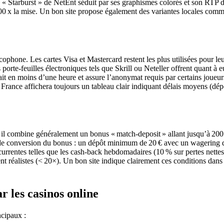
e « Starburst » de NetEnt séduit par ses graphismes colorés et son RTP
’à 500 x la mise. Un bon site propose également des variantes locales co
ophone. Les cartes Visa et Mastercard restent les plus utilisées pour leur
s porte‑feuilles électroniques tels que Skrill ou Neteller offrent quant à
ait en moins d’une heure et assure l’anonymat requis par certains joueur
France affichera toujours un tableau clair indiquant délais moyens (dép
il combine généralement un bonus « match‑deposit » allant jusqu’à 200 %
de conversion du bonus : un dépôt minimum de 20 € avec un wagering de 
écurrentes telles que les cash‑back hebdomadaires (10 % sur pertes nette
ent réalistes (< 20×). Un bon site indique clairement ces conditions dans
ar les casinos online
ncipaux :