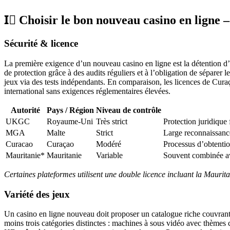
I️⃣ Choisir le bon nouveau casino en ligne –
Sécurité & licence
La première exigence d’un nouveau casino en ligne est la détention 
de protection grâce à des audits réguliers et à l’obligation de sépare
jeux via des tests indépendants. En comparaison, les licences de Curaça
international sans exigences réglementaires élevées.
Autorité
Pays / Région
Niveau de contrôle
UKGC
Royaume‑Uni
Très strict
Protection juridique f
MGA
Malte
Strict
Large reconnaissanc
Curacao
Curaçao
Modéré
Processus d’obtentio
Mauritanie*
Mauritanie
Variable
Souvent combinée ave
Certaines plateformes utilisent une double licence incluant la Mauri
Variété des jeux
Un casino en ligne nouveau doit proposer un catalogue riche couvran
moins trois catégories distinctes : machines à sous vidéo avec thèmes