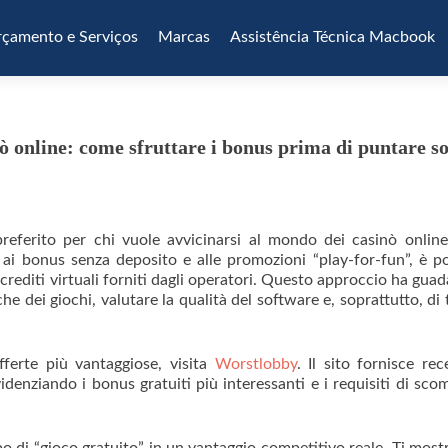
çamento e Serviços
Marcas
Assistência Técnica Macbook
nò online: come sfruttare i bonus prima di puntare so
 preferito per chi vuole avvicinarsi al mondo dei casinò onlin
, ai bonus senza deposito e alle promozioni “play‑for‑fun”, è po
 crediti virtuali forniti dagli operatori. Questo approccio ha gua
e dei giochi, valutare la qualità del software e, soprattutto, di 
fferte più vantaggiose, visita
Worstlobby
. Il sito fornisce rec
videnziando i bonus gratuiti più interessanti e i requisiti di sc