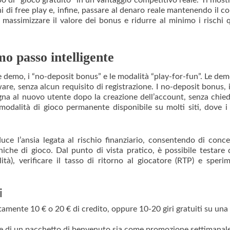
mpo di “gioco gratuito” in un vantaggio competitivo reale. Ti mos
ni di free play e, infine, passare al denaro reale mantenendo il co
 massimizzare il valore dei bonus e ridurre al minimo i rischi
mo passo intelligente
 le demo, i “no‑deposit bonus” e le modalità “play‑for‑fun”. Le de
are, senza alcun requisito di registrazione. I no‑deposit bonus, 
segna al nuovo utente dopo la creazione dell’account, senza chie
a modalità di gioco permanente disponibile su molti siti, dove i 
duce l’ansia legata al rischio finanziario, consentendo di conce
iche di gioco. Dal punto di vista pratico, è possibile testare 
ilità), verificare il tasso di ritorno al giocatore (RTP) e speri
i
amente 10 € o 20 € di credito, oppure 10‑20 giri gratuiti su una 
arte di un pacchetto di benvenuto sia come promozione settimanal