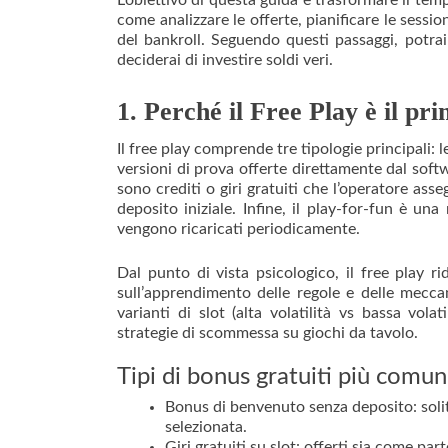
L’obiettivo di questa guida è trasformare il te
come analizzare le offerte, pianificare le sessio
del bankroll. Seguendo questi passaggi, potrai
deciderai di investire soldi veri.
1. Perché il Free Play è il pri
Il free play comprende tre tipologie principali:
versioni di prova offerte direttamente dal softw
sono crediti o giri gratuiti che l’operatore as
deposito iniziale. Infine, il play‑for‑fun è un
vengono ricaricati periodicamente.
Dal punto di vista psicologico, il free play ri
sull’apprendimento delle regole e delle meccan
varianti di slot (alta volatilità vs bassa volat
strategie di scommessa su giochi da tavolo.
Tipi di bonus gratuiti più comun
Bonus di benvenuto senza deposito: solit
selezionata.
Giri gratuiti su slot: offerti sia come p