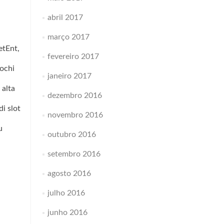
abril 2017
março 2017
etEnt,
fevereiro 2017
iochi
janeiro 2017
 alta
dezembro 2016
i slot
novembro 2016
u
outubro 2016
setembro 2016
agosto 2016
julho 2016
junho 2016