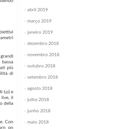
endendo
abril 2019
março 2019
iettivi
janeiro 2019
rametri
dezembro 2018
novembro 2018
ù grandi
a bassa
outubro 2018
ati più
lità di
setembro 2018
agosto 2018
i‑Lo) e
ive, il
julho 2018
o della
junho 2018
te. Con
maio 2018
turn on