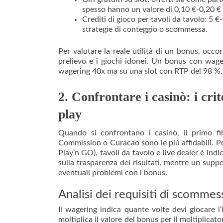
spesso hanno un valore di 0,10 €‑0,20 € 
Crediti di gioco per tavoli da tavolo: 5 €‑
strategie di conteggio o scommessa.
Per valutare la reale utilità di un bonus, occor
prelievo e i giochi idonei. Un bonus con wag
wagering 40x ma su una slot con RTP del 98 %.
2. Confrontare i casinò: i crit
play
Quando si confrontano i casinò, il primo f
Commission o Curacao sono le più affidabili. Po
Play’n GO), tavoli da tavolo e live dealer è indic
sulla trasparenza dei risultati, mentre un supp
eventuali problemi con i bonus.
Analisi dei requisiti di scommes
Il wagering indica quante volte devi giocare l
moltiplica il valore del bonus per il moltiplicat