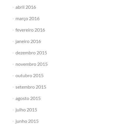
abril 2016
março 2016
fevereiro 2016
janeiro 2016
dezembro 2015
novembro 2015
outubro 2015
setembro 2015
agosto 2015
julho 2015
junho 2015