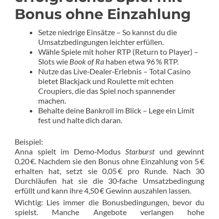
Bonus ohne Einzahlung
Setze niedrige Einsätze – So kannst du die
Umsatzbedingungen leichter erfüllen.
Wähle Spiele mit hoher RTP (Return to Player) –
Slots wie
Book of Ra
haben etwa 96 % RTP.
Nutze das Live‑Dealer‑Erlebnis – Total Casino
bietet Blackjack und Roulette mit echten
Croupiers, die das Spiel noch spannender
machen.
Behalte deine Bankroll im Blick – Lege ein Limit
fest und halte dich daran.
Beispiel:
Anna spielt im Demo‑Modus
Starburst
und gewinnt
0,20 €. Nachdem sie den Bonus ohne Einzahlung von 5 €
erhalten hat, setzt sie 0,05 € pro Runde. Nach 30
Durchläufen hat sie die 30‑fache Umsatzbedingung
erfüllt und kann ihre 4,50 € Gewinn auszahlen lassen.
Wichtig: Lies immer die Bonusbedingungen, bevor du
spielst. Manche Angebote verlangen hohe