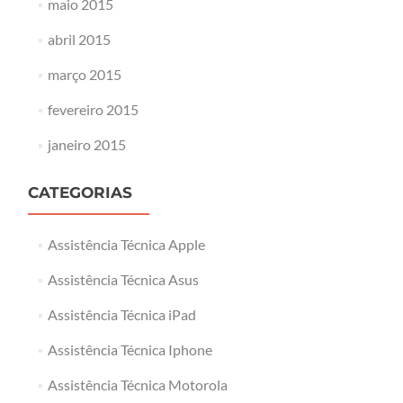
maio 2015
abril 2015
março 2015
fevereiro 2015
janeiro 2015
CATEGORIAS
Assistência Técnica Apple
Assistência Técnica Asus
Assistência Técnica iPad
Assistência Técnica Iphone
Assistência Técnica Motorola