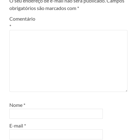
O seu endereço de e-mail não será publicado.
Campos
obrigatórios são marcados com
*
Comentário
*
Nome
*
E-mail
*