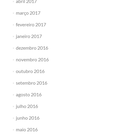
abril 2017
março 2017
fevereiro 2017
janeiro 2017
dezembro 2016
novembro 2016
outubro 2016
setembro 2016
agosto 2016
julho 2016
junho 2016
maio 2016