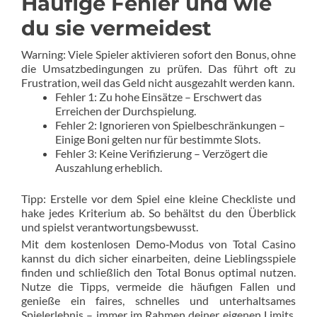
Häufige Fehler und wie
du sie vermeidest
Warning: Viele Spieler aktivieren sofort den Bonus, ohne
die Umsatzbedingungen zu prüfen. Das führt oft zu
Frustration, weil das Geld nicht ausgezahlt werden kann.
Fehler 1: Zu hohe Einsätze – Erschwert das
Erreichen der Durchspielung.
Fehler 2: Ignorieren von Spielbeschränkungen –
Einige Boni gelten nur für bestimmte Slots.
Fehler 3: Keine Verifizierung – Verzögert die
Auszahlung erheblich.
Tipp: Erstelle vor dem Spiel eine kleine Checkliste und
hake jedes Kriterium ab. So behältst du den Überblick
und spielst verantwortungsbewusst.
Mit dem kostenlosen Demo‑Modus von Total Casino
kannst du dich sicher einarbeiten, deine Lieblingsspiele
finden und schließlich den Total Bonus optimal nutzen.
Nutze die Tipps, vermeide die häufigen Fallen und
genieße ein faires, schnelles und unterhaltsames
Spielerlebnis – immer im Rahmen deiner eigenen Limits.