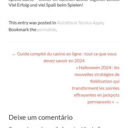
Viel Erfolg und viel Spaß beim Spielen!
This entry was posted in
Assistência Técnica Apple
.
Bookmark the
permalink
.
Post
←
Guide complet du casino en ligne : tout ce que vous
devez savoir en 2024
navigation
« Halloween 2024 : les
nouvelles stratégies de
fidélisation qui
transforment les soirées
effrayantes en jackpots
permanents »
→
Deixe um comentário