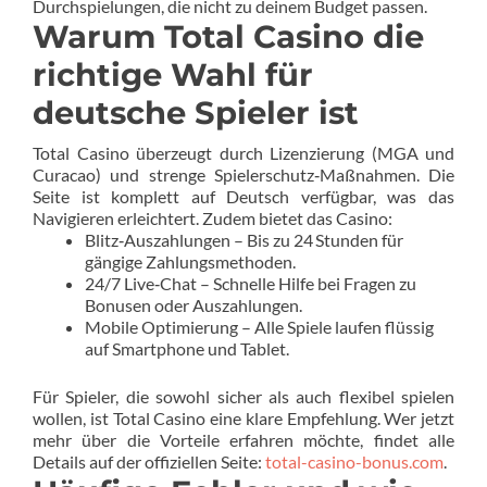
Durchspielungen, die nicht zu deinem Budget passen.
Warum Total Casino die
richtige Wahl für
deutsche Spieler ist
Total Casino überzeugt durch Lizenzierung (MGA und
Curacao) und strenge Spielerschutz‑Maßnahmen. Die
Seite ist komplett auf Deutsch verfügbar, was das
Navigieren erleichtert. Zudem bietet das Casino:
Blitz‑Auszahlungen – Bis zu 24 Stunden für
gängige Zahlungsmethoden.
24/7 Live‑Chat – Schnelle Hilfe bei Fragen zu
Bonusen oder Auszahlungen.
Mobile Optimierung – Alle Spiele laufen flüssig
auf Smartphone und Tablet.
Für Spieler, die sowohl sicher als auch flexibel spielen
wollen, ist Total Casino eine klare Empfehlung. Wer jetzt
mehr über die Vorteile erfahren möchte, findet alle
Details auf der offiziellen Seite:
total-casino-bonus.com
.