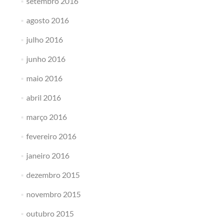
setembro 2016
agosto 2016
julho 2016
junho 2016
maio 2016
abril 2016
março 2016
fevereiro 2016
janeiro 2016
dezembro 2015
novembro 2015
outubro 2015