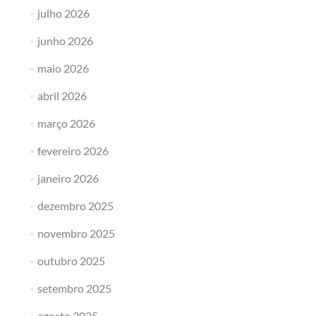
julho 2026
junho 2026
maio 2026
abril 2026
março 2026
fevereiro 2026
janeiro 2026
dezembro 2025
novembro 2025
outubro 2025
setembro 2025
agosto 2025