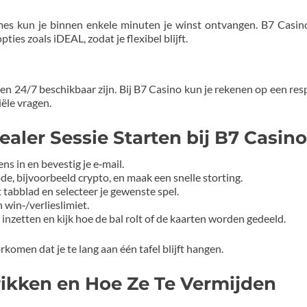
mes kun je binnen enkele minuten je winst ontvangen. B7 Casin
ies zoals iDEAL, zodat je flexibel blijft.
en 24/7 beschikbaar zijn. Bij B7 Casino kun je rekenen op een res
iële vragen.
aler Sessie Starten bij B7 Casino
ens in en bevestig je e‑mail.
e, bijvoorbeeld crypto, en maak een snelle storting.
 tabblad en selecteer je gewenste spel.
 win‑/verlieslimiet.
e inzetten en kijk hoe de bal rolt of de kaarten worden gedeeld.
omen dat je te lang aan één tafel blijft hangen.
ikken en Hoe Ze Te Vermijden