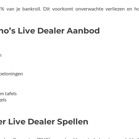
 % van je bankroll. Dit voorkomt onverwachte verliezen en h
no’s Live Dealer Aanbod
n
 beloningen
m tafels
els
r Live Dealer Spellen