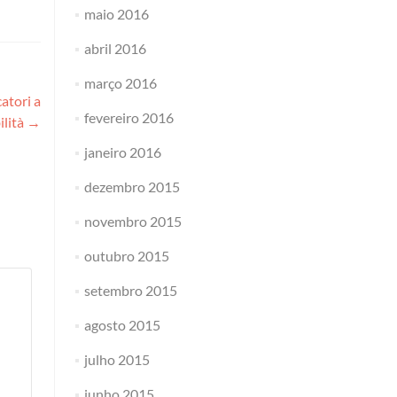
maio 2016
abril 2016
março 2016
atori a
fevereiro 2016
ilità
→
janeiro 2016
dezembro 2015
novembro 2015
outubro 2015
setembro 2015
agosto 2015
julho 2015
junho 2015