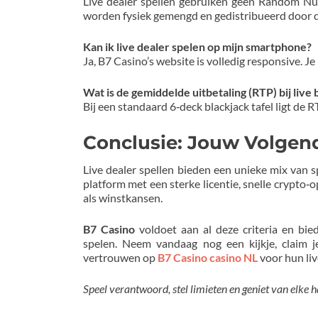
Live dealer spellen gebruiken geen Random N
worden fysiek gemengd en gedistribueerd door d
Kan ik live dealer spelen op mijn smartphone?
Ja, B7 Casino’s website is volledig responsive. J
Wat is de gemiddelde uitbetaling (RTP) bij live 
Bij een standaard 6‑deck blackjack tafel ligt de R
Conclusie: Jouw Volgen
Live dealer spellen bieden een unieke mix van 
platform met een sterke licentie, snelle crypto
als winstkansen.
B7 Casino
voldoet aan al deze criteria en bie
spelen. Neem vandaag nog een kijkje, claim 
vertrouwen op
B7 Casino casino NL
voor hun liv
Speel verantwoord, stel limieten en geniet van elke 