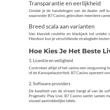
Transparantie en eerlijkheid
Omdat je de handelingen van de dealer zelf ku
waaronder B7 Casino, gebruiken meerdere camera
Breed scala aan varianten
Van klassiek roulette en blackjack tot unieke 
Hierdoor kun je verschillende strategieën testen
Hoe Kies Je Het Beste L
1. Licentie en veiligheid
Controleer altijd of het casino een vergunning 
of de Kansspelautoriteit. B7 Casino opereert ond
2. Software‑providers
De kwaliteit van de stream hangt af van de so
Pragmatic Play Live. B7 Casino werkt samen me
visueel aantrekkelijke tafels.