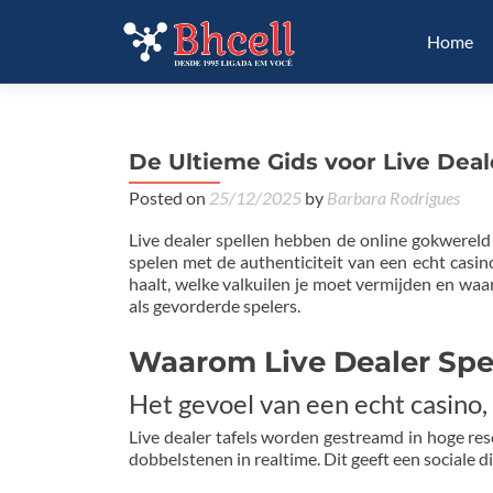
Home
De Ultieme Gids voor Live Deal
Posted on
25/12/2025
by
Barbara Rodrigues
Live dealer spellen hebben de online gokwereld
spelen met de authenticiteit van een echt casino
haalt, welke valkuilen je moet vermijden en wa
als gevorderde spelers.
Waarom Live Dealer Spe
Het gevoel van een echt casino,
Live dealer tafels worden gestreamd in hoge reso
dobbelstenen in realtime. Dit geeft een sociale d