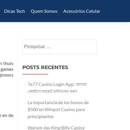
Dicas Tech
Quem Somos
Acessórios Celular
Pesquisar por:
n thuis
POSTS RECENTES
r games
ginners
7e77 Casino Login App: আপনার
মোবাইলে সহজেই ডাউনলোড করুন
La importancia de los bonos de
$500 en Winpot Casino para
n en de
principiantes
Warum das King Billy Casino