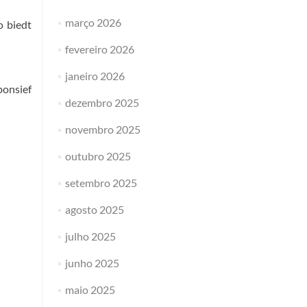
março 2026
o biedt
fevereiro 2026
janeiro 2026
ponsief
dezembro 2025
novembro 2025
outubro 2025
setembro 2025
agosto 2025
julho 2025
junho 2025
maio 2025