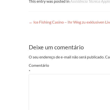
This entry was posted in
Assistência Técnica Apple
Post navigation
←
Ice Fishing Casino – Ihr Weg zu exklusiven Li
Deixe um comentário
O seu endereço de e-mail não será publicado.
Ca
Comentário
*