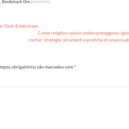
. Bookmark the
permalink
.
ve‑Tisch‑Erlebnissen
Come i migliori casinò online proteggono i gioc
rischio: strategie, strumenti e pratiche di responsab
mpos obrigatórios são marcados com
*