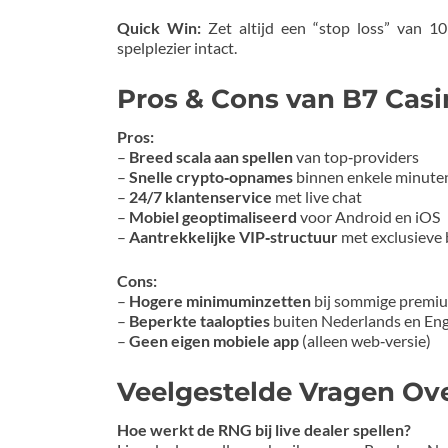
Quick Win:
Zet altijd een “stop loss” van 10
spelplezier intact.
Pros & Cons van B7 Casi
Pros:
–
Breed scala aan spellen
van top‑providers
–
Snelle crypto‑opnames
binnen enkele minute
–
24/7 klantenservice
met live chat
–
Mobiel geoptimaliseerd
voor Android en iOS
–
Aantrekkelijke VIP‑structuur
met exclusieve
Cons:
–
Hogere minimuminzetten
bij sommige premiu
–
Beperkte taalopties
buiten Nederlands en Eng
–
Geen eigen mobiele app
(alleen web‑versie)
Veelgestelde Vragen Ove
Hoe werkt de RNG bij live dealer spellen?