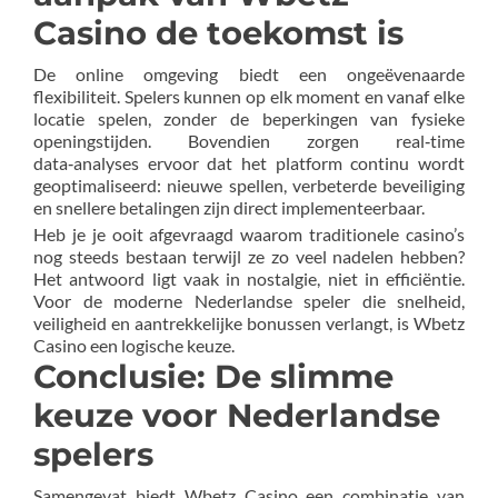
Casino de toekomst is
De online omgeving biedt een ongeëvenaarde
flexibiliteit. Spelers kunnen op elk moment en vanaf elke
locatie spelen, zonder de beperkingen van fysieke
openingstijden. Bovendien zorgen real‑time
data‑analyses ervoor dat het platform continu wordt
geoptimaliseerd: nieuwe spellen, verbeterde beveiliging
en snellere betalingen zijn direct implementeerbaar.
Heb je je ooit afgevraagd waarom traditionele casino’s
nog steeds bestaan terwijl ze zo veel nadelen hebben?
Het antwoord ligt vaak in nostalgie, niet in efficiëntie.
Voor de moderne Nederlandse speler die snelheid,
veiligheid en aantrekkelijke bonussen verlangt, is Wbetz
Casino een logische keuze.
Conclusie: De slimme
keuze voor Nederlandse
spelers
Samengevat biedt Wbetz Casino een combinatie van