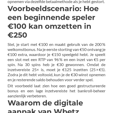
opnemen via dezelfde betaalmethode als je hebt gestort.
Voorbeeldscenario: Hoe
een beginnende speler
€100 kan omzetten in
€250
Stel, je start met €100 en maakt gebruik van de 200 %
welkomstbonus. Na je eerste storting van €50 ontvang je
€100 extra, waardoor je €150 speelgeld hebt. Je speelt
een slot met een RTP van 96 % en een inzet van €5 per
spin. Na 30 spins heb je €30 gewonnen. Omdat de
inzetvereiste 25× is, moet je €125 inzetten (25 × €5).
Zodra je dit hebt voltooid, kun je de €30 winst opnemen
en je resterende saldo behouden voor verder spel.
Dit voorbeeld laat zien hoe een goed gestructureerde
bonus en een lage inzetvereiste het bankroll‑beheer
aanzienlijk verbeteren.
Waarom de digitale
aanpak van Wbetz