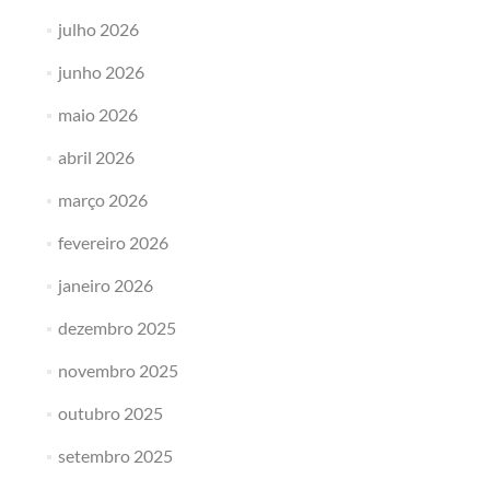
julho 2026
junho 2026
maio 2026
abril 2026
março 2026
fevereiro 2026
janeiro 2026
dezembro 2025
novembro 2025
outubro 2025
setembro 2025