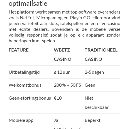
optimalisatie
Het platform werkt samen met top‑softwareleveranciers
zoals NetEnt, Microgaming en Play’n GO. Hierdoor vind
je een variëteit aan slots, tafelspellen en een live‑casino
met echte dealers. Bovendien is de mobiele versie
volledig responsief, zodat je op elk apparaat zonder
haperingen kunt spelen.
FEATURE
WBETZ
TRADITIONEEL
CASINO
CASINO
Uitbetalingstijd
≤ 12 uur
2‑5 dagen
Welkomstbonus
200 % + 50 FS
Geen
Geen‑stortingsbonus
€10
Niet
beschikbaar
Mobiele app
Ja
Beperkt