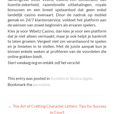
licentie‑zekerheid, razendsnelle uitbetalingen, royale
bonussen en een breed spelaanbod dat geen enkel
landelijk casino evenaart. Door de nadruk op mobiel
gemak en 24/7 klantenservice, voldoet het platform aan
de wensen van zowel beginners als ervaren spelers.
Kies je voor Wbetz Casino, dan kies je voor een platform
dat je niet alleen vermaakt, maar je ook helpt je bankroll
te laten groeien. Vergeet niet om verantwoord te spelen
en je limieten in te stellen. Met de juiste aanpak kun je
binnen enkele weken al profiteren van de voordelen die
online gokken biedt.
Start vandaag nog en ontdek zelf het verschil.
This entry was posted in
Assistência Técnica Apple
.
Bookmark the
permalink
.
Post
←
The Art of Crafting Character Letters: Tips for Success
in Court