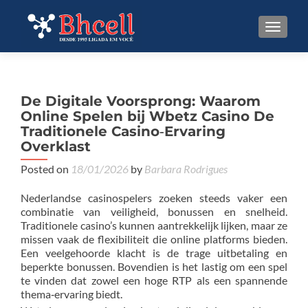
TOGGL
De Digitale Voorsprong: Waarom
Online Spelen bij Wbetz Casino De
Traditionele Casino‑Ervaring
Overklast
Posted on
18/01/2026
by
Barbara Rodrigues
Nederlandse casinospelers zoeken steeds vaker een
combinatie van veiligheid, bonussen en snelheid.
Traditionele casino’s kunnen aantrekkelijk lijken, maar ze
missen vaak de flexibiliteit die online platforms bieden.
Een veelgehoorde klacht is de trage uitbetaling en
beperkte bonussen. Bovendien is het lastig om een spel
te vinden dat zowel een hoge RTP als een spannende
thema‑ervaring biedt.