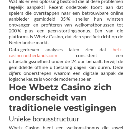
Wat als er een oplossing bestond die al deze problemen
tegelijk aanpakt? Recent onderzoek toont aan dat
spelers die overstappen naar een betrouwbare online
aanbieder gemiddeld 35 % sneller hun winsten
ontvangen en profiteren van welkomstbonussen tot
200 % plus een geen‑stortingsbonus. Een van die
platforms is Wbetz Casino, dat zich specifiek richt op de
Nederlandse markt.
Data‑gedreven analyses laten zien dat
betz-
casino‑netherlands.com
consistent een
uitbetalingssnelheid onder de 24 uur behaalt, terwijl de
gemiddelde offline uitbetaling dagen kan duren. Deze
cijfers onderstrepen waarom een digitale aanpak de
logische keuze is voor de moderne speler.
Hoe Wbetz Casino zich
onderscheidt van
traditionele vestigingen
Unieke bonusstructuur
Wbetz Casino biedt een welkomstbonus die zowel