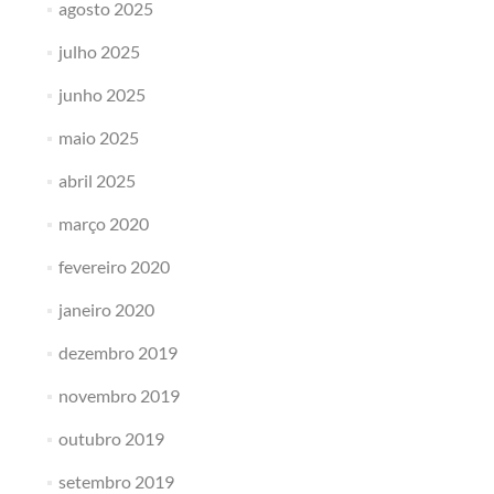
agosto 2025
julho 2025
junho 2025
maio 2025
abril 2025
março 2020
fevereiro 2020
janeiro 2020
dezembro 2019
novembro 2019
outubro 2019
setembro 2019