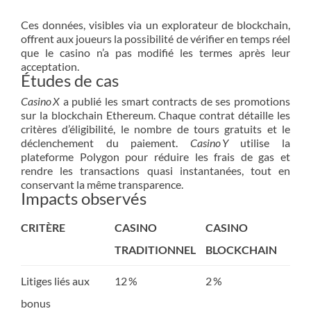
Ces données, visibles via un explorateur de blockchain,
offrent aux joueurs la possibilité de vérifier en temps réel
que le casino n’a pas modifié les termes après leur
acceptation.
Études de cas
Casino X
a publié les smart contracts de ses promotions
sur la blockchain Ethereum. Chaque contrat détaille les
critères d’éligibilité, le nombre de tours gratuits et le
déclenchement du paiement.
Casino Y
utilise la
plateforme Polygon pour réduire les frais de gas et
rendre les transactions quasi instantanées, tout en
conservant la même transparence.
Impacts observés
CRITÈRE
CASINO
CASINO
TRADITIONNEL
BLOCKCHAIN
Litiges liés aux
12 %
2 %
bonus