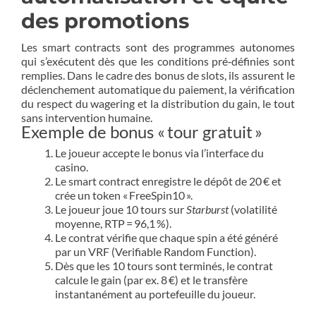
des promotions
Les smart contracts sont des programmes autonomes
qui s’exécutent dès que les conditions pré‑définies sont
remplies. Dans le cadre des bonus de slots, ils assurent le
déclenchement automatique du paiement, la vérification
du respect du wagering et la distribution du gain, le tout
sans intervention humaine.
Exemple de bonus « tour gratuit »
Le joueur accepte le bonus via l’interface du
casino.
Le smart contract enregistre le dépôt de 20 € et
crée un token « FreeSpin10 ».
Le joueur joue 10 tours sur
Starburst
(volatilité
moyenne, RTP = 96,1 %).
Le contrat vérifie que chaque spin a été généré
par un VRF (Verifiable Random Function).
Dès que les 10 tours sont terminés, le contrat
calcule le gain (par ex. 8 €) et le transfère
instantanément au portefeuille du joueur.