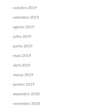
outubro 2019
setembro 2019
agosto 2019
julho 2019
junho 2019
maio 2019
abril 2019
março 2019
janeiro 2019
dezembro 2018
novembro 2018