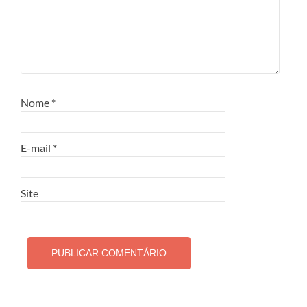
Nome
*
E-mail
*
Site