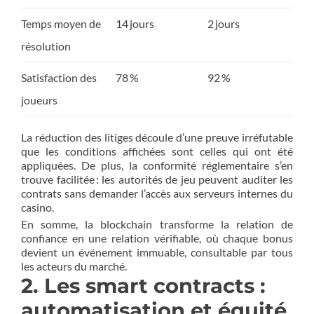
Temps moyen de
14 jours
2 jours
résolution
Satisfaction des
78 %
92 %
joueurs
La réduction des litiges découle d’une preuve irréfutable
que les conditions affichées sont celles qui ont été
appliquées. De plus, la conformité réglementaire s’en
trouve facilitée : les autorités de jeu peuvent auditer les
contrats sans demander l’accès aux serveurs internes du
casino.
En somme, la blockchain transforme la relation de
confiance en une relation vérifiable, où chaque bonus
devient un événement immuable, consultable par tous
les acteurs du marché.
2. Les smart contracts :
automatisation et équité