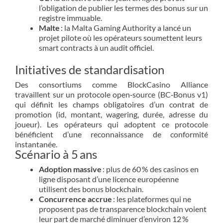
l’obligation de publier les termes des bonus sur un
registre immuable.
Malte
: la Malta Gaming Authority a lancé un
projet pilote où les opérateurs soumettent leurs
smart contracts à un audit officiel.
Initiatives de standardisation
Des consortiums comme BlockCasino Alliance
travaillent sur un protocole open‑source (BC‑Bonus v1)
qui définit les champs obligatoires d’un contrat de
promotion (id, montant, wagering, durée, adresse du
joueur). Les opérateurs qui adoptent ce protocole
bénéficient d’une reconnaissance de conformité
instantanée.
Scénario à 5 ans
Adoption massive
: plus de 60 % des casinos en
ligne disposant d’une licence européenne
utilisent des bonus blockchain.
Concurrence accrue
: les plateformes qui ne
proposent pas de transparence blockchain voient
leur part de marché diminuer d’environ 12 %