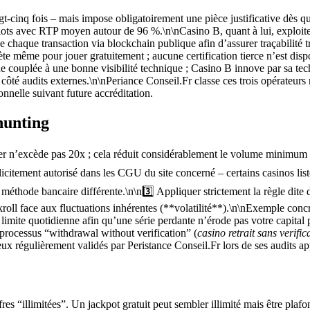
inq fois – mais impose obligatoirement une pièce justificative dès que 
lots avec RTP moyen autour de 96 %.\n\nCasino B, quant à lui, exploit
 chaque transaction via blockchain publique afin d’assurer traçabilité t
ète même pour jouer gratuitement ; aucune certification tierce n’est dis
ue couplée à une bonne visibilité technique ; Casino B innove par sa tec
té audits externes.\n\nPeriance Conseil.Fr classe ces trois opérateur
nnelle suivant future accréditation.
 hunting
er n’excède pas 20x ; cela réduit considérablement le volume minimum n
icitement autorisé dans les CGU du site concerné – certains casinos list
e méthode bancaire différente.\n\n3️⃣ Appliquer strictement la règle dite
kroll face aux fluctuations inhérentes (**volatilité**).\n\nExemple concr
imite quotidienne afin qu’une série perdante n’érode pas votre capital p
 processus “withdrawal without verification” (
casino retrait sans verific
eux régulièrement validés par Peristance Conseil.Fr lors de ses audits a
es “illimitées”. Un jackpot gratuit peut sembler illimité mais être plafon