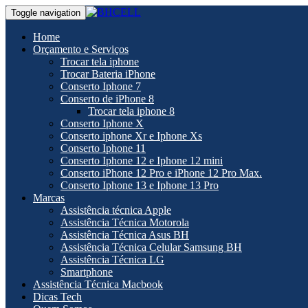
Toggle navigation
Home
Orçamento e Serviços
Trocar tela iphone
Trocar Bateria iPhone
Conserto Iphone 7
Conserto de iPhone 8
Trocar tela iphone 8
Conserto Iphone X
Conserto iphone Xr e Iphone Xs
Conserto Iphone 11
Conserto Iphone 12 e Iphone 12 mini
Conserto iPhone 12 Pro e iPhone 12 Pro Max.
Conserto Iphone 13 e Iphone 13 Pro
Marcas
Assistência técnica Apple
Assistência Técnica Motorola
Assistência Técnica Asus BH
Assistência Técnica Celular Samsung BH
Assistência Técnica LG
Smartphone
Assistência Técnica Macbook
Dicas Tech