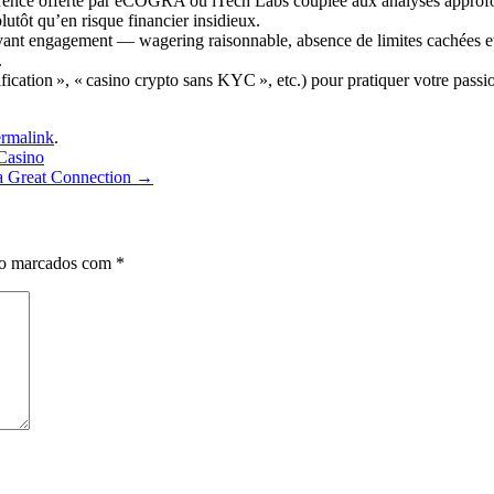
parence offerte par eCOGRA ou iTech Labs couplée aux analyses approfon
lutôt qu’en risque financier insidieux.
avant engagement — wagering raisonnable, absence de limites cachées e
.
fication », « casino crypto sans KYC », etc.) pour pratiquer votre passi
rmalink
.
 Casino
a Great Connection
→
ão marcados com
*