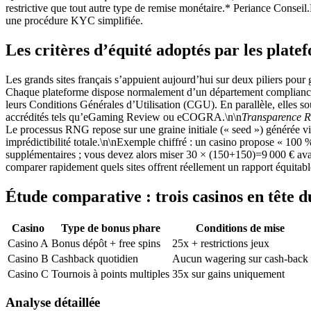
restrictive que tout autre type de remise monétaire.* Periance Conseil.F
une procédure KYC simplifiée.
Les critères d’équité adoptés par les plat
Les grands sites français s’appuient aujourd’hui sur deux piliers pour g
Chaque plateforme dispose normalement d’un département compliance 
leurs Conditions Générales d’Utilisation (CGU). En parallèle, elles 
accrédités tels qu’eGaming Review ou eCOGRA.\n\n
Transparence 
Le processus RNG repose sur une graine initiale (« seed ») générée via
imprédictibilité totale.\n\nExemple chiffré : un casino propose « 100
supplémentaires ; vous devez alors miser 30 × (150+150)=9 000 € avan
comparer rapidement quels sites offrent réellement un rapport équitabl
Étude comparative : trois casinos en tête 
Casino
Type de bonus phare
Conditions de mise
Casino A
Bonus dépôt + free spins
25x + restrictions jeux
Casino B
Cashback quotidien
Aucun wagering sur cash‑back
Casino C
Tournois à points multiples
35x sur gains uniquement
Analyse détaillée