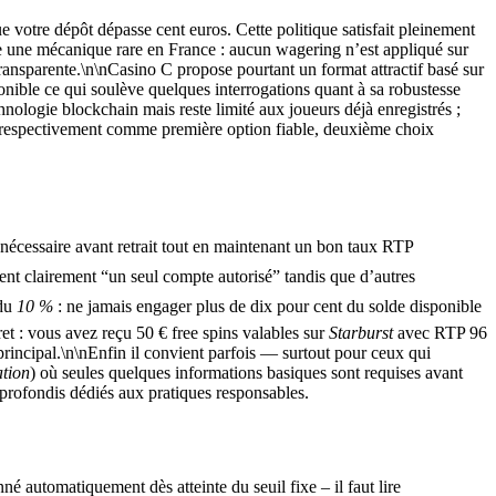
votre dépôt dépasse cent euros. Cette politique satisfait pleinement
e une mécanique rare en France : aucun wagering n’est appliqué sur
ransparente.\n\nCasino C propose pourtant un format attractif basé sur
ponible ce qui soulève quelques interrogations quant à sa robustesse
hnologie blockchain mais reste limité aux joueurs déjà enregistrés ;
s respectivement comme première option fiable, deuxième choix
écessaire avant retrait tout en maintenant un bon taux RTP
ent clairement “un seul compte autorisé” tandis que d’autres
 du
10 %
: ne jamais engager plus de dix pour cent du solde disponible
et : vous avez reçu 50 € free spins valables sur
Starburst
avec RTP 96
rincipal.\n\nEnfin il convient parfois — surtout pour ceux qui
ation
) où seules quelques informations basiques sont requises avant
pprofondis dédiés aux pratiques responsables.
né automatiquement dès atteinte du seuil fixe – il faut lire