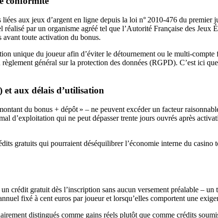
e conformité
 liées aux jeux d’argent en ligne depuis la loi n° 2010‑476 du premier j
l réalisé par un organisme agréé tel que l’Autorité Française des Jeux 
es avant toute activation du bonus.
ication unique du joueur afin d’éviter le détournement ou le multi‑compte
u règlement général sur la protection des données (RGPD). C’est ici que
et aux délais d’utilisation
ntant du bonus + dépôt » – ne peuvent excéder un facteur raisonnable fi
l d’exploitation qui ne peut dépasser trente jours ouvrés après activati
édits gratuits qui pourraient déséquilibrer l’économie interne du casino 
t un crédit gratuit dès l’inscription sans aucun versement préalable – un 
annuel fixé à cent euros par joueur et lorsqu’elles comportent une exig
lairement distingués comme gains réels plutôt que comme crédits soumi