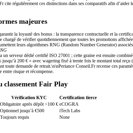
r cite régulièrement ces distinctions dans ses comparatifs afin d’aider le
eformes majeures
arantir la loyauté des bonus : la transparence contractuelle et la certif
chargé de vérifier quotidiennement que toutes les promotions affichée
soumettent leurs algorithmes RNG (Random Number Generator) associés au
RNG
 un serveur dédié certifié ISO 27001 ; cette graine est ensuite combinée 
 % jusqu’à 200 € » avec wagering fixé à trente fois le montant total re
t toute demande de retrait.\n\nPeriance Conseil.Fr recense ces paramèt
e entre risque et récompense.
du classement Fair Play
Vérification KYC
Certification tierce
Obligatoire après dépôt >100 €
eCOGRA
Optionnel jusqu’à €500
iTech Labs
Toujours requis
None