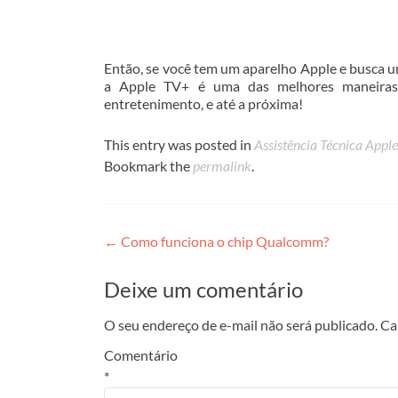
Então, se você tem um aparelho Apple e busca 
a Apple TV+ é uma das melhores maneiras 
entretenimento, e até a próxima!
This entry was posted in
Assistência Técnica Apple
Bookmark the
permalink
.
Post
←
Como funciona o chip Qualcomm?
navigation
Deixe um comentário
O seu endereço de e-mail não será publicado.
Ca
Comentário
*