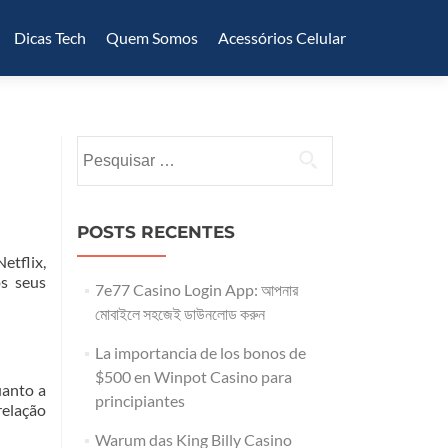
Dicas Tech
Quem Somos
Acessórios Celular
Pesquisar
por:
POSTS RECENTES
etflix,
s seus
7e77 Casino Login App: আপনার
মোবাইলে সহজেই ডাউনলোড করুন
La importancia de los bonos de
$500 en Winpot Casino para
uanto a
principiantes
relação
Warum das King Billy Casino