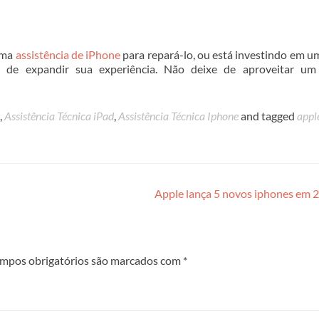
uma
assistência de iPhone
para repará-lo, ou está investindo em u
de expandir sua experiência. Não deixe de aproveitar um
,
Assistência Técnica iPad
,
Assistência Técnica Iphone
and tagged
appl
Apple lança 5 novos iphones em
mpos obrigatórios são marcados com
*