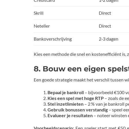
Skrill
Direct
Neteller
Direct
Bankoverschrijving
2‑3 dagen
Kies een methode die snel en kostenefficiënt is, 
8. Bouw een eigen spelst
Een goede strategie maakt het verschil tussen wi
Bepaal je bankroll
– bijvoorbeeld €100 vo
Kies een spel met hoge RTP
– zoals de e
Stel inzetlimieten
– 2 % van je bankroll p
Gebruik bonussen verstandig
– speel ee
Evalueer je resultaten
– noteer winsten 
Voorbeeldscenario:
Een speler start met €50 e