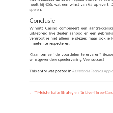
heeft hij €55, wat een winst van €5 oplevert. Do
spelen.
Conclusie
Winnitt Casino combineert een aantrekkelijke
uitgebreid live dealer aanbod en een gebruik
vergroot je niet alleen je plezier, maar ook je
limieten te respecteren.
Klaar om zelf de voordelen te ervaren? Bezoe
winstgevendere speelervaring. Veel succes!
This entry was posted in
Assistência Técnica Apple
Post
←
**Meisterhafte Strategien für Live‑Three‑Card
navigation