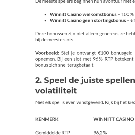
De meeste spelers beginnen hun avontuur met e
Winnitt Casino welkomstbonus
– 100 % 
Winnitt Casino geen stortingsbonus
– €1
Deze bonussen zijn niet alleen genereus, ze heb
bij de meeste slots.
Voorbeeld:
Stel je ontvangt €100 bonusgeld m
opnemen. Bij een slot met 96 % RTP betekent d
bonus zich snel terugbetaalt.
2. Speel de juiste spell
volatiliteit
Niet elk spel is even winstgevend. Kijk bij het kie
KENMERK
WINNITT CASINO
Gemiddelde RTP
96,2 %