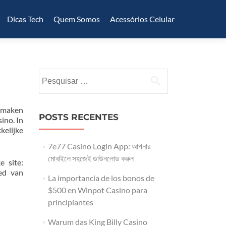
Dicas Tech
Quem Somos
Acessórios Celular
Pesquisar
por:
m maken
POSTS RECENTES
ino. In
kelijke
7e77 Casino Login App: আপনার
মোবাইলে সহজেই ডাউনলোড করুন
e site:
ed van
La importancia de los bonos de
$500 en Winpot Casino para
principiantes
Warum das King Billy Casino