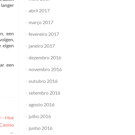
 langer
abril 2017
março 2017
en, een
fevereiro 2017
volgen,
e eigen
janeiro 2017
dezembro 2016
aar een
novembro 2016
outubro 2016
setembro 2016
agosto 2016
julho 2016
l – Hoe
 Casino
junho 2016
→