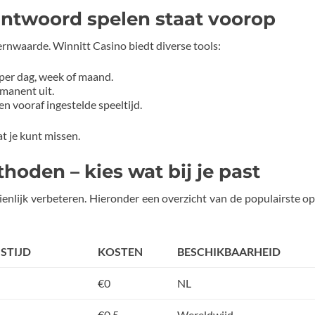
rantwoord spelen staat voorop
rnwaarde. Winnitt Casino biedt diverse tools:
per dag, week of maand.
ermanent uit.
n vooraf ingestelde speeltijd.
at je kunt missen.
hoden – kies wat bij je past
ienlijk verbeteren. Hieronder een overzicht van de populairste opt
STIJD
KOSTEN
BESCHIKBAARHEID
€0
NL
€0,5
Wereldwijd