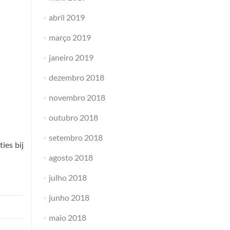
abril 2019
março 2019
janeiro 2019
dezembro 2018
novembro 2018
outubro 2018
setembro 2018
ies bij
agosto 2018
julho 2018
junho 2018
maio 2018