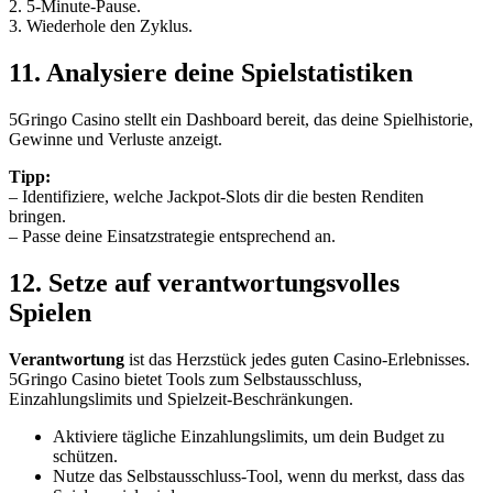
2. 5‑Minute‑Pause.
3. Wiederhole den Zyklus.
11. Analysiere deine Spielstatistiken
5Gringo Casino stellt ein Dashboard bereit, das deine Spielhistorie,
Gewinne und Verluste anzeigt.
Tipp:
– Identifiziere, welche Jackpot‑Slots dir die besten Renditen
bringen.
– Passe deine Einsatzstrategie entsprechend an.
12. Setze auf verantwortungsvolles
Spielen
Verantwortung
ist das Herzstück jedes guten Casino‑Erlebnisses.
5Gringo Casino bietet Tools zum Selbstausschluss,
Einzahlungslimits und Spielzeit‑Beschränkungen.
Aktiviere tägliche Einzahlungslimits, um dein Budget zu
schützen.
Nutze das Selbstausschluss‑Tool, wenn du merkst, dass das