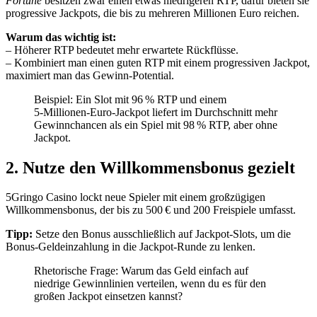
Fortune
besitzen zwar einen etwas niedrigeren RTP, dafür bieten sie
progressive Jackpots, die bis zu mehreren Millionen Euro reichen.
Warum das wichtig ist:
– Höherer RTP bedeutet mehr erwartete Rückflüsse.
– Kombiniert man einen guten RTP mit einem progressiven Jackpot,
maximiert man das Gewinn‑Potential.
Beispiel: Ein Slot mit 96 % RTP und einem
5‑Millionen‑Euro‑Jackpot liefert im Durchschnitt mehr
Gewinnchancen als ein Spiel mit 98 % RTP, aber ohne
Jackpot.
2. Nutze den Willkommensbonus gezielt
5Gringo Casino lockt neue Spieler mit einem großzügigen
Willkommensbonus, der bis zu 500 € und 200 Freispiele umfasst.
Tipp:
Setze den Bonus ausschließlich auf Jackpot‑Slots, um die
Bonus‑Geldeinzahlung in die Jackpot‑Runde zu lenken.
Rhetorische Frage: Warum das Geld einfach auf
niedrige Gewinnlinien verteilen, wenn du es für den
großen Jackpot einsetzen kannst?