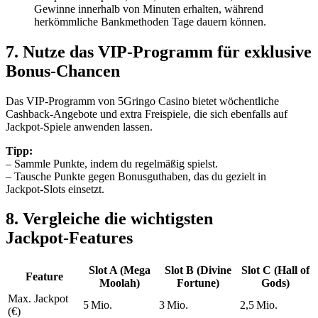
Gewinne innerhalb von Minuten erhalten, während
herkömmliche Bankmethoden Tage dauern können.
7. Nutze das VIP‑Programm für exklusive
Bonus‑Chancen
Das VIP‑Programm von 5Gringo Casino bietet wöchentliche
Cashback‑Angebote und extra Freispiele, die sich ebenfalls auf
Jackpot‑Spiele anwenden lassen.
Tipp:
– Sammle Punkte, indem du regelmäßig spielst.
– Tausche Punkte gegen Bonusguthaben, das du gezielt in
Jackpot‑Slots einsetzt.
8. Vergleiche die wichtigsten
Jackpot‑Features
Slot A (Mega
Slot B (Divine
Slot C (Hall of
Feature
Moolah)
Fortune)
Gods)
Max. Jackpot
5 Mio.
3 Mio.
2,5 Mio.
(€)