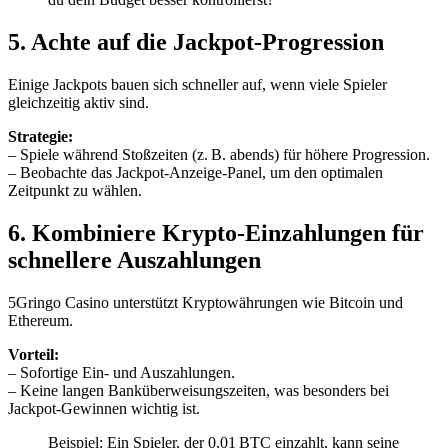
5. Achte auf die Jackpot‑Progression
Einige Jackpots bauen sich schneller auf, wenn viele Spieler
gleichzeitig aktiv sind.
Strategie:
– Spiele während Stoßzeiten (z. B. abends) für höhere Progression.
– Beobachte das Jackpot‑Anzeige‑Panel, um den optimalen
Zeitpunkt zu wählen.
6. Kombiniere Krypto‑Einzahlungen für
schnellere Auszahlungen
5Gringo Casino unterstützt Kryptowährungen wie Bitcoin und
Ethereum.
Vorteil:
– Sofortige Ein- und Auszahlungen.
– Keine langen Banküberweisungszeiten, was besonders bei
Jackpot‑Gewinnen wichtig ist.
Beispiel: Ein Spieler, der 0,01 BTC einzahlt, kann seine