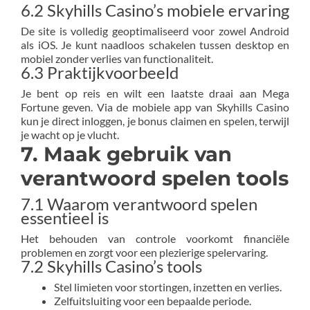
6.2 Skyhills Casino’s mobiele ervaring
De site is volledig geoptimaliseerd voor zowel Android
als iOS. Je kunt naadloos schakelen tussen desktop en
mobiel zonder verlies van functionaliteit.
6.3 Praktijkvoorbeeld
Je bent op reis en wilt een laatste draai aan Mega
Fortune geven. Via de mobiele app van Skyhills Casino
kun je direct inloggen, je bonus claimen en spelen, terwijl
je wacht op je vlucht.
7. Maak gebruik van
verantwoord spelen tools
7.1 Waarom verantwoord spelen
essentieel is
Het behouden van controle voorkomt financiële
problemen en zorgt voor een plezierige spelervaring.
7.2 Skyhills Casino’s tools
Stel limieten voor stortingen, inzetten en verlies.
Zelfuitsluiting voor een bepaalde periode.