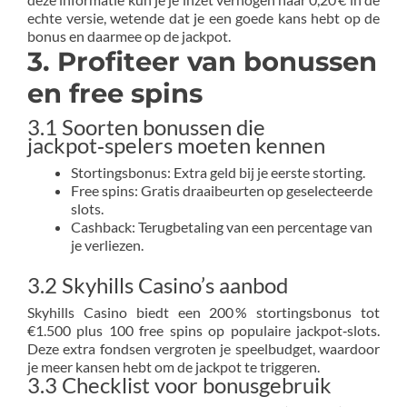
echte versie, wetende dat je een goede kans hebt op de
bonus en daarmee op de jackpot.
3. Profiteer van bonussen
en free spins
3.1 Soorten bonussen die
jackpot‑spelers moeten kennen
Stortingsbonus: Extra geld bij je eerste storting.
Free spins: Gratis draaibeurten op geselecteerde
slots.
Cashback: Terugbetaling van een percentage van
je verliezen.
3.2 Skyhills Casino’s aanbod
Skyhills Casino biedt een 200 % stortingsbonus tot
€1.500 plus 100 free spins op populaire jackpot‑slots.
Deze extra fondsen vergroten je speelbudget, waardoor
je meer kansen hebt om de jackpot te triggeren.
3.3 Checklist voor bonusgebruik