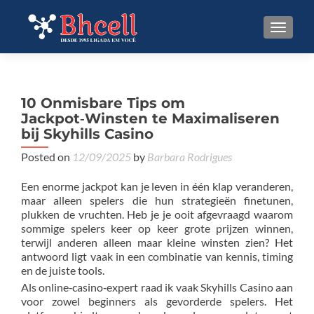
TOGGL
10 Onmisbare Tips om
Jackpot‑Winsten te Maximaliseren
bij Skyhills Casino
Posted on
12/09/2025
by
Barbara Rodrigues
Een enorme jackpot kan je leven in één klap veranderen,
maar alleen spelers die hun strategieën finetunen,
plukken de vruchten. Heb je je ooit afgevraagd waarom
sommige spelers keer op keer grote prijzen winnen,
terwijl anderen alleen maar kleine winsten zien? Het
antwoord ligt vaak in een combinatie van kennis, timing
en de juiste tools.
Als online‑casino‑expert raad ik vaak Skyhills Casino aan
voor zowel beginners als gevorderde spelers. Het