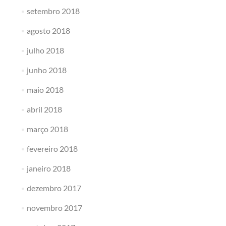
setembro 2018
agosto 2018
julho 2018
junho 2018
maio 2018
abril 2018
março 2018
fevereiro 2018
janeiro 2018
dezembro 2017
novembro 2017