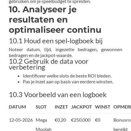
gebruiken om je speelbudget te spreiden.
10. Analyseer je
resultaten en
optimaliseer continu
10.1 Houd een spel‑logboek bij
Noteer datum, tijd, ingezette bedragen, gewonnen
bedragen en de jackpot‑waarde.
10.2 Gebruik de data voor
verbetering
Identificeer welke slots de beste ROI bieden.
Pas je inzet aan op basis van eerdere winsten.
10.3 Voorbeeld van een logboek
DATUM
SLOT
INZET
JACKPOT
WINST
OPMER
12‑05‑2026
Mega
€0,20
€250.000
€0
Bonusro
Moolah
bereikt