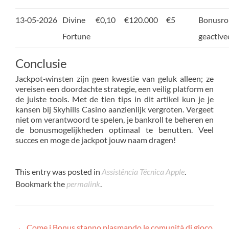
13‑05‑2026
Divine
€0,10
€120.000
€5
Bonusro
Fortune
geactive
Conclusie
Jackpot‑winsten zijn geen kwestie van geluk alleen; ze
vereisen een doordachte strategie, een veilig platform en
de juiste tools. Met de tien tips in dit artikel kun je je
kansen bij Skyhills Casino aanzienlijk vergroten. Vergeet
niet om verantwoord te spelen, je bankroll te beheren en
de bonusmogelijkheden optimaal te benutten. Veel
succes en moge de jackpot jouw naam dragen!
This entry was posted in
Assistência Técnica Apple
.
Bookmark the
permalink
.
←
Come i Bonus stanno plasmando le comunità di gioco