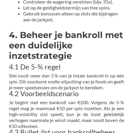
Controleer de wagering‑vereisten (bijv. 35x).
Let op de geldigheidstermijn van free spins.
Gebruik bonussen alleen op slots die bijdragen
aan de jackpot.
4. Beheer je bankroll met
een duidelijke
inzetstrategie
4.1 De 5‑% regel
Stel nooit meer dan 5 % van je totale bankroll in op één
spin. Dit voorkomt snelle uitputting van je fonds en geeft
je meer speelsessies om de jackpot te bereiken.
4.2 Voorbeeldscenario
Je begint met een bankroll van €200. Volgens de 5‑%
regel mag je maximaal €10 per spin inzetten. Als je een
high‑volatility slot speelt, kun je de inzet geleidelijk
verhogen naarmate je winst maakt, maar nooit boven de
€10 uitkomen.
4.3 Bullet‑list voor bankrollbeheer