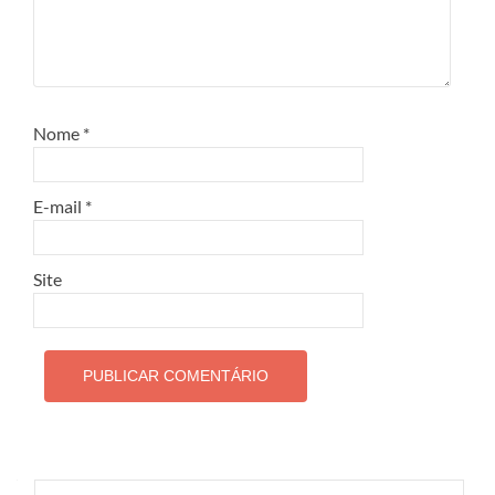
Nome
*
E-mail
*
Site
Pesquisar